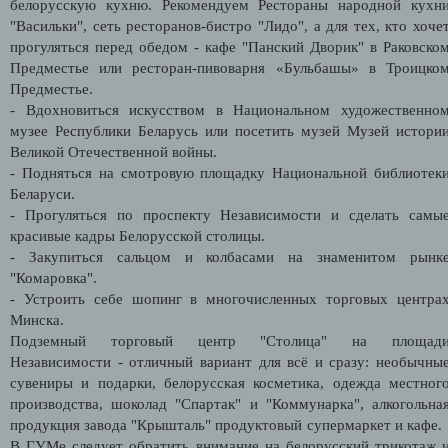
белорусскую кухню. Рекомендуем Рестораны народной кухн
"Васильки", сеть ресторанов-бистро "Лидо", а для тех, кто хоче
прогуляться перед обедом - кафе "Панский Дворик" в Раковско
Предместье или ресторан-пивоварня «Бульбашы» в Троицко
Предместье.
- Вдохновиться искусством в Национальном художественно
музее Республики Беларусь или посетить музей Музей истори
Великой Отечественной войны.
- Подняться на смотровую площадку Национальной библиотек
Беларуси.
- Прогуляться по проспекту Независимости и сделать самы
красивые кадры Белорусской столицы.
- Закупиться сальцом и колбасами на знаменитом рынк
"Комаровка".
- Устроить себе шопинг в многочисленных торговых центра
Минска.
Подземный торговый центр "Столица" на площад
Независимости - отличный вариант для всё и сразу: необычны
сувениры и подарки, белорусская косметика, одежда местног
производства, шоколад "Спартак" и "Коммунарка", алкогольна
продукция завода "Крышталь" продуктовый супермаркет и кафе
В ГУМе следует обратить внимание на белорусский трикотаж 