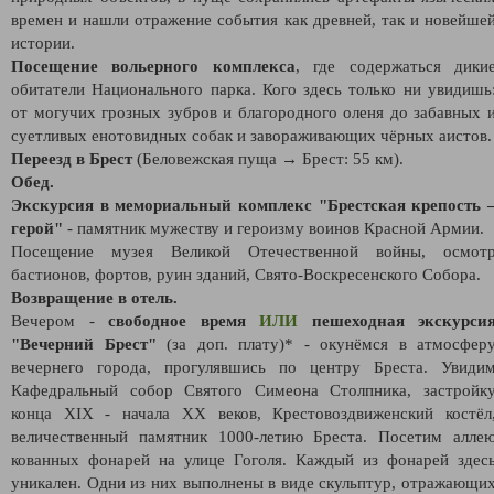
времен и нашли отражение события как древней, так и новейше
истории.
Посещение вольерного комплекса
, где содержаться дики
обитатели Национального парка. Кого здесь только ни увидишь
от могучих грозных зубров и благородного оленя до забавных 
суетливых енотовидных собак и завораживающих чёрных аистов.
Переезд в Брест
(Беловежская пуща → Брест: 55 км).
Обед.
Экскурсия в мемориальный комплекс "Брестская крепость 
герой"
- памятник мужеству и героизму воинов Красной Армии.
Посещение музея Великой Отечественной войны, осмот
бастионов, фортов, руин зданий, Свято-Воскресенского Собора.
Возвращение в отель.
Вечером -
свободное время
ИЛИ
пешеходная экскурси
"Вечерний Брест"
(за доп. плату)* - окунёмся в атмосфер
вечернего города, прогулявшись по центру Бреста. Увиди
Кафедральный собор Святого Симеона Столпника, застройк
конца XIX - начала XX веков, Крестовоздвиженский костёл
величественный памятник 1000-летию Бреста. Посетим алле
кованных фонарей на улице Гоголя. Каждый из фонарей здес
уникален. Одни из них выполнены в виде скульптур, отражающи