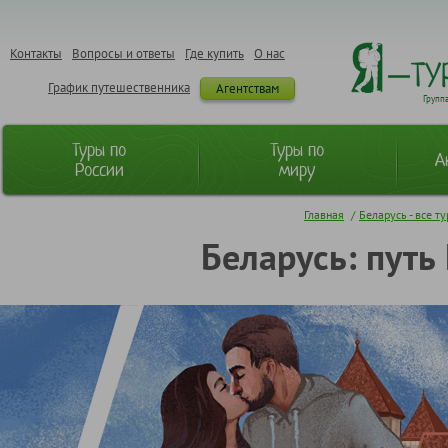
Контакты
Вопросы и ответы
Где купить
О нас
График путешественника
Агентствам
Групп
Туры по
Туры по
А
России
миру
Главная
/
Беларусь - все т
Беларусь: путь