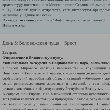
архитектуру послевоенного Минска в стиле Сталинский ампир. 
в ТЦ "Галерея" нужно отправится, если интересуют брендовы
магазины, ушедшие из России.
Отъезд в гостиницу
(см. блок "Информация по Размещению")
.
Ночь в отеле.
День 3: Беловежская пуща + Брест
Завтрак.
Отправление в Беловежскую пущу.
Увлекательная экскурсия в Национальный парк
, включенны
в список Мирового наследия человечества – крупнейший 
Центральной Европе лесной массив, сохранивший до наших дне
свой дремучий первобытный облик и ставший «убежищем» дл
сотен реликтовых видов животных и растений, в том числ
редких, занесённых в «Красную книгу Республики Беларусь».
В современной Европе, с её высочайшей степенью освоенности
этот район является настоящим природным оазисом, окруженны
со всех сторон урбанизированными территориями. Помим
природных объектов, в пуще сохранились артефакты язычески