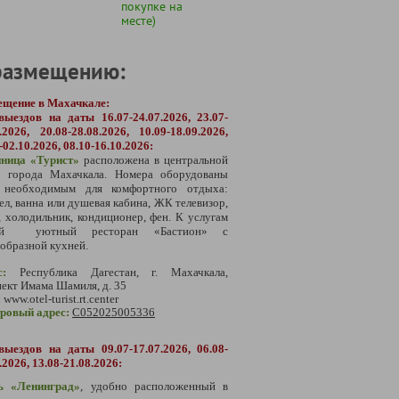
покупке на
месте)
размещению:
ещение в Махачкале:
выездов на даты
16.07-24.07.2026, 23.07-
.2026, 20.08-28.08.2026, 10.09-18.09.2026,
-02.10.2026, 08.10-16.10.2026:
иница «Турист»
расположена в центральной
и города Махачкала. Номера оборудованы
 необходимым для комфортного отдыха:
ел, ванна или душевая кабина, ЖК телевизор,
, холодильник, кондиционер, фен.
К услугам
тей уютный ресторан «Бастион» с
образной кухней.
с:
Республика Дагестан, г. Махачкала,
ект Имама Шамиля, д. 35
:
www.otel-turist.rt.center
тровый адрес:
С052025005336
выездов на даты
09.07-17.07.2026,
06.08-
.2026, 13.08-21.08.2026:
ь «Ленинград»
, удобно расположенный в