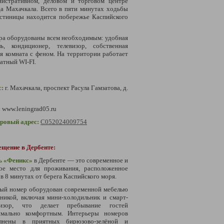
нистративном, деловом и торговом центре
а Махачкала. Всего в пяти минутах ходьбы
остиницы находится побережье Каспийского
ра оборудованы всем необходимым: удобная
ль, кондиционер, телевизор, собственная
я комната с феном. На территории работает
атный WI-FI.
с:
г. Махачкала, проспект Расула Гамзатова, д.
:
www.leningrad05.ru
тровый адрес:
С052024009754
ещение в Дербенте:
ь «Феникс»
в Дербенте — это современное и
ое место для проживания, расположенное
 в 8 минутах от берега Каспийского моря.
ый номер оборудован современной мебелью
никой, включая мини-холодильник и смарт-
визор, что делает пребывание гостей
имально комфортным. Интерьеры номеров
лнены в приятных бирюзово-зелёной и