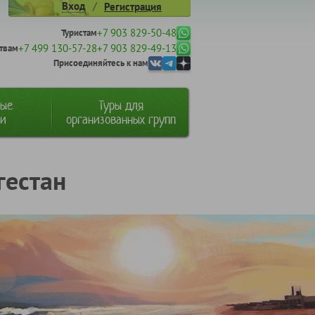
/
Вход
Регистрация
+7 903 829-50-48
Туристам
+7 499 130-57-28
+7 903 829-49-13
твам
Присоединяйтесь к нам
ные
Туры для
ии
организованных групп
гестан