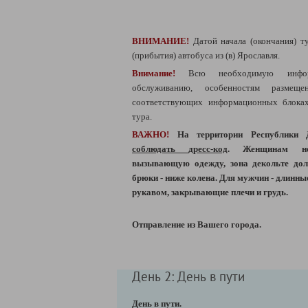
ВНИМАНИЕ!
Датой начала (окончания) ту
(прибытия) автобуса из (в) Ярославля.
Внимание!
Всю необходимую инфо
обслуживанию, особенностям разме
соответствующих информационных блоках
тура.
ВАЖНО!
На территории Республики
соблюдать
дресс-код
. Женщинам не
вызывающую одежду, зона декольте дол
брюки - ниже колена. Для мужчин - длинны
рукавом, закрывающие плечи и грудь.
Отправление из Вашего города.
День 2: День в пути
День в пути.