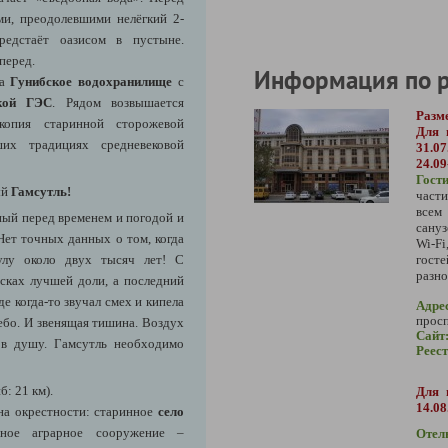
и, преодолевшими нелёгкий 2-
редстаёт оазисом в пустыне.
вперед.
Информация по 
на
Гунибское водохранилище
с
ской ГЭС
. Рядом возвышается
Разм
копия старинной сторожевой
Для 
их традициях средневековой
31.07
24.09
Гост
ый
Гамсутль!
част
всем
ный перед временем и погодой и
сануз
ет точных данных о том, когда
Wi-Fi
аулу около двух тысяч лет! С
гос
разно
сках лучшей доли, а последний
е когда-то звучал смех и кипела
Адре
просп
ебо. И звенящая тишина. Воздух
Сайт
 в душу. Гамсутль необходимо
Реес
б: 21 км).
Для 
14.08
на окрестности: старинное
село
ное аграрное сооружение –
Отел