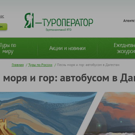
нас
Агентс
ам
Группа компаний ЯТО
Туры по
Ежеднев
Акции и новинки
миру
экскурс
Главная
/
Туры по России
/
Песнь моря и гор: автобусом в Дагестан
 моря и гор: автобусом в Да