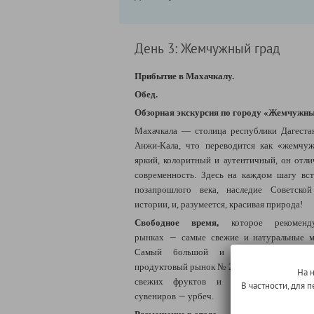
День 3: Жемчужный град
Прибытие в Махачкалу.
Обед.
Обзорная экскурсия по городу
«
Жемчужны
Махачкала — столица республики Дагеста
Анжи-Кала, что переводится как «жемчуж
яркий, колоритный и аутентичный, он отли
современность. Здесь на каждом шагу вс
позапрошлого века, наследие Советско
истории, и, разумеется, красивая природа!
Свободное время,
которое рекомен
—
рынках
самые свежие и натуральные м
Самый большой и популярный среди
продуктовый рынок № 2 - здесь есть всё: от 
На 
свежих фруктов и рыбы. Один из с
В частности, для
—
сувениров
урбеч.