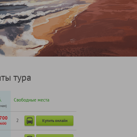
ты тура
.
Свободные места
тная)
700
2
Купить онлайн
600