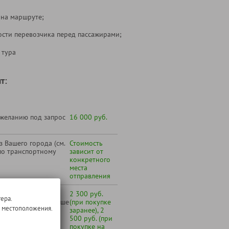
 на маршруте;
ости перевозчика перед пассажирами;
 тура
т:
 желанию под запрос
16 000 руб.
 Вашего города (см.
Стоимость
по транспортному
зависит от
конкретного
места
отправления
 Дербентский завод
2 300 руб.
ера.
только для лиц старше
(при покупке
о местоположения.
заранее), 2
500 руб. (при
покупке на