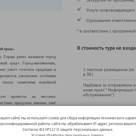
Услуги сопровождающего
Страхование ответственн
* в соответствии с программой
В стоимость тура не входи
й град
»
.
н. Горцы ранее называли город
ный град». Город-миллионник,
1-местное размещение (по
чно умеет сочетать традиции и
в ЛК)
тречаются элегантные особняки
й эпохи, памятники новейшей
Надбавка за отправление из
ниже пункт " Информация 
обслуживанию")
дуем провести на местных
естные продукты именно там!
 туристов Махачкалинский
Экскурсия с дегустацией в
горных трав и специй, орехов до
нашем сайте мы используем cookie для сбора информации технического характ
игристых вин (дегустация 
амых популярных вкусных
 персонифицированной работы сайта мы обрабатываем IP-адрес региона вашег
18 лет)
Согласно ФЗ №152 О защите персональных данных.
Условия обработки персональных данных.