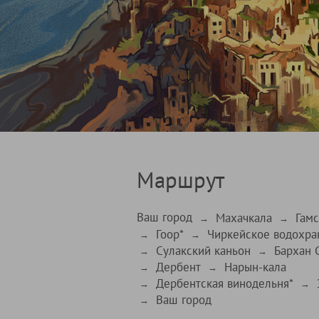
Маршрут
Ваш город
Махачкала
Гамс
→
→
Гоор*
Чиркейское водохр
→
→
Сулакский каньон
Бархан 
→
→
Дербент
Нарын-кала
→
→
Дербентская винодельня*
→
→
Ваш город
→