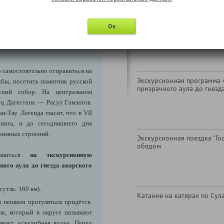
Экскурсия в Дербентский з
Ок
(только для лиц до 17 лет 
р*
о самостоятельно отправиться на
Экскурсионная программа «Г
бы, посетить памятник русской
призрачного аула до гнезд
нский собор. На центральном
ец Дагестана — Расул Гамзатов.
-Тау. Легенда гласит, что в VII
аната, и до сегодняшнего дня
аринных строений.
Экскурсионная поездка "Гоо
обедом
авиться
на экскурсионную
ного аула до гнезда аварского
утль: 160 км).
Катание на катерах по Сул
 пешком прогуляться придётся.
ик, который в округе называют
ачает «съедобная вода». Перед