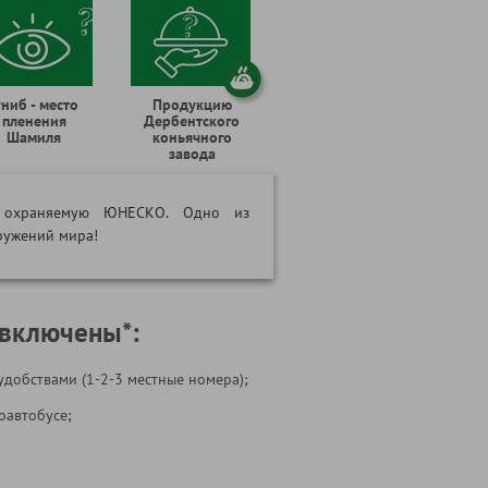
униб - место
Продукцию
пленения
Дербентского
Шамиля
коньячного
завода
", охраняемую ЮНЕСКО. Одно из
ружений мира!
 включены*:
удобствами (1-2-3 местные номера);
оавтобусе;