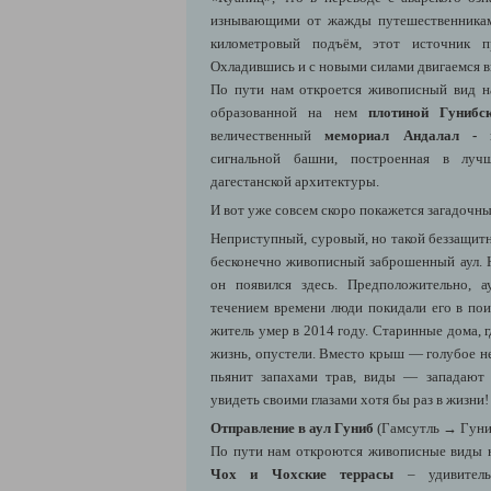
изнывающими от жажды путешественникам
километровый подъём, этот источник п
Охладившись и с новыми силами двигаемся 
По пути нам откроется живописный вид 
образованной на нем
плотиной Гуниб
величественный
мемориал Андалал -
сигнальной башни, построенная в лучш
дагестанской архитектуры.
И вот уже совсем скоро покажется загадочн
Неприступный, суровый, но такой беззащит
бесконечно живописный заброшенный аул. Н
он появился здесь. Предположительно, 
течением времени люди покидали его в пои
житель умер в 2014 году. Старинные дома, гд
жизнь, опустели. Вместо крыш — голубое н
пьянит запахами трав, виды — западают
увидеть своими глазами хотя бы раз в жизни!
Отправление в аул Гуниб
(Гамсутль → Гуни
По пути нам откроются живописные виды 
Чох и Чохские террасы
– удивитель