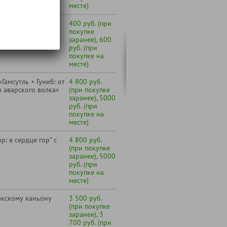
месте)
авод игристых вин
400 руб. (при
включительно)
покупке
заранее), 600
руб. (при
покупке на
месте)
амсутль + Гуниб: от
4 800 руб.
а аварского волка»
(при покупке
заранее), 5000
руб. (при
покупке на
месте)
р: в сердце гор" с
4 800 руб.
(при покупке
заранее), 5000
руб. (при
покупке на
месте)
акскому каньону
3 500 руб.
(при покупке
заранее), 3
700 руб. (при