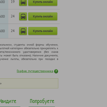
19
600
Купить онлайн
24
600
Купить онлайн
24
600
Купить онлайн
школьники, cтуденты очной формы обучения,
ьготной категории обязательно прикреплять к
ета/пенсионного удостоверения (без скана
ты может быть отказано). Наличие документа,
чение льготы, обязательно при посадке в
График путешественника
»
Увидите
Попробуете