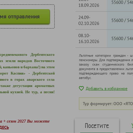
/
55600
54
18.09.2026
емя отправления
24.09-
/
55600
54
02.10.2026
08.10-
/
55600
54
16.10.2026
редневекового Дербентского
Льготные категории граждан - 
пенсионеры. Для подтверждения л
ах земли народов Восточного
заказу скан студенческого бил
 каньонов и бархана!) на этом
документа в предоставлении льго
орот Каспия» - Дербентской
подтверждающего право на полу
автобус.
ного в горах аварского села
 также дегустация ароматных
Добавить в избранное
ьной кухней. Не тур, а песня!
Тур формирует: ООО «ЯТО
да + сезон 2027 Вы можете
Посетите
ДЕСЬ