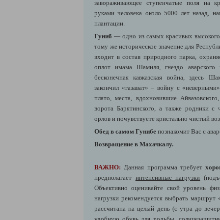
завораживающее ступенчатые поля на кр
руками человека около 5000 лет назад, 
плантации.
Гуниб
— одно из самых красивых высокого
тому же историческое значение для Республ
входит в состав природного парка, охраня
оплот имама Шамиля, гнездо аварского в
бесконечная кавказская война, здесь Ш
закончил «газават» – войну с «неверными
плато, места, вдохновившие Айвазовског
ворота Барятинского, а также родники с
орлов и почувствуете кристально чистый воз
Обед в самом Гунибе
познакомит Вас с авар
Возвращение в Махачкалу.
ВАЖНО:
Данная программа требует
хоро
предполагает
интенсивные нагрузки
(подъ
Объективно оценивайте свой уровень фи
нагрузки рекомендуется выбрать маршрут «
рассчитана на целый день (с утра до вече
удобную обувь для ходьбы, солнцезащитны