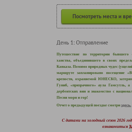
Посмотреть места и вр
День 1: Отправление
Путешествие по территории бывшего с
ханства, объединившего в своих предел
Кавказа. Помимо природных чудес (ущелий,
маршруте запланировано посещение «В
крепости, охраняемой ЮНЕСКО, затерян
Гуниб, «призрачного» аула Гамсутль, а
дербентских вин и знакомство с национал
Песня моря и гор!
Отчет о предыдущей поездке смотри
здесь.
С датами на холодный сезон 2026 го
З
ознакомиться