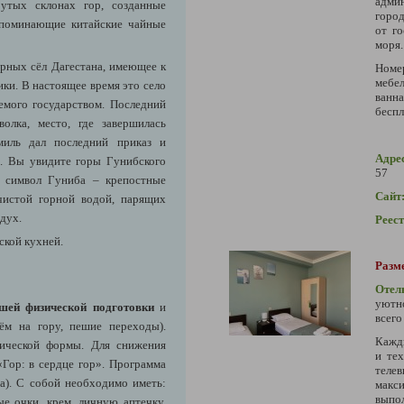
адми
утых склонах гор, созданные
город
напоминающие китайские чайные
от г
моря.
рных сёл Дагестана, имеющее к
Номе
мебе
ики. В настоящее время это село
ванна
емого государством. Последний
беспл
олка, место, где завершилась
амиль дал последний приказ и
Адре
». Вы увидите горы Гунибского
57
о, символ Гуниба – крепостные
Сайт
 чистой горной водой, парящих
дух.
Реес
ской кухней.
Разм
Отел
уютн
шей физической подготовки
и
всего
ём на гору, пешие переходы).
Кажд
зической формы. Для снижения
и тех
Гор: в сердце гор». Программа
теле
ра). С собой необходимо иметь:
макс
выпо
е очки, крем, личную аптечку,