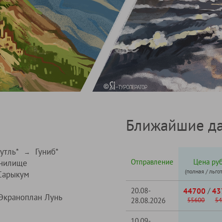
Ближайшие да
утль*
Гуниб*
→
Отправление
Цена руб
анилище
(полная / льго
Сарыкум
20.08-
/
44700
43
Экраноплан Лунь
28.08.2026
55600
54
10.09-