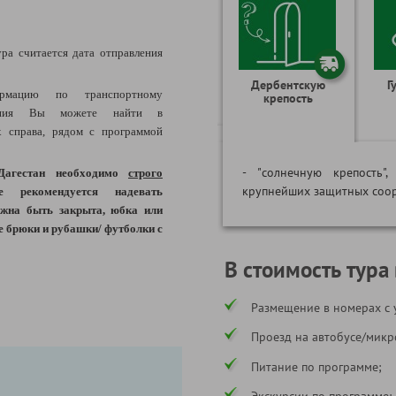
ра считается дата отправления
Дербентскую
Г
рмацию по транспортному
крепость
щения Вы можете найти в
 справа, рядом с программой
- "солнечную крепость
 Дагестан необходимо
строго
крупнейших защитных соо
 рекомендуется надевать
жна быть закрыта, юбка или
е брюки и рубашки/ футболки с
В стоимость тура
Размещение в номерах с 
Проезд на автобусе/микр
Питание по программе;
Экскурсии по программе;