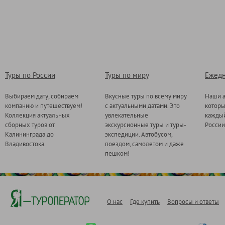
Туры по России
Туры по миру
Ежедн
Выбираем дату, собираем
Вкусные туры по всему миру
Наши а
компанию и путешествуем!
с актуальными датами. Это
котор
Коллекция актуальных
увлекательные
каждый
сборных туров от
экскурсионные туры и туры-
России
Калининграда до
экспедиции. Автобусом,
Владивостока.
поездом, самолетом и даже
пешком!
О нас
Где купить
Вопросы и ответы