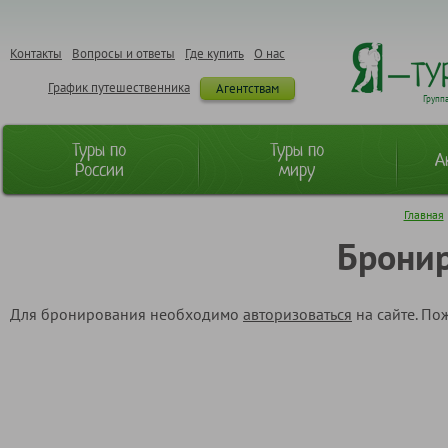
Контакты
Вопросы и ответы
Где купить
О нас
График путешественника
Агентствам
Групп
Туры по
Туры по
А
России
миру
Главная
Бронир
Для бронирования необходимо
авторизоваться
на сайте. По