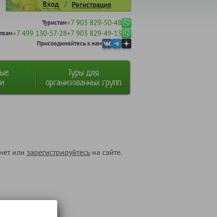
/
Вход
Регистрация
+7 903 829-50-48
Туристам
+7 499 130-57-28
+7 903 829-49-13
твам
Присоединяйтесь к нам
ные
Туры для
ии
организованных групп
инет или
зарегистрируйтесь
на сайте.