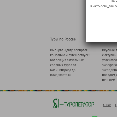
На 
В частности, для
Туры по России
Туры по
Выбираем дату, собираем
Вкусные т
компанию и путешествуем!
с актуаль
Коллекция актуальных
увлекате
сборных туров от
экскурсио
Калининграда до
экспедици
Владивостока.
поездом, 
пешком!
О нас
Г