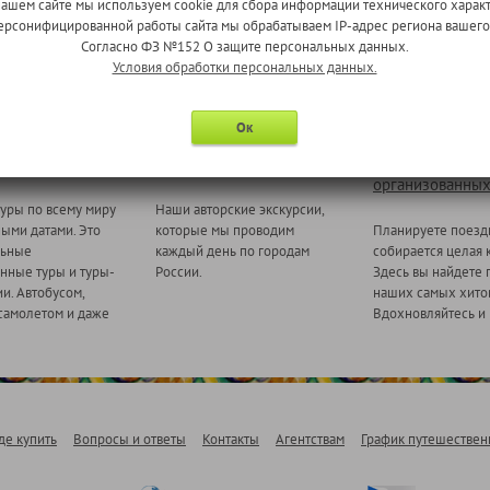
нашем сайте мы используем cookie для сбора информации технического характ
 персонифицированной работы сайта мы обрабатываем IP-адрес региона вашег
Согласно ФЗ №152 О защите персональных данных.
Условия обработки персональных данных.
Ок
 миру
Ежедневные экскурсии
Туры для
организованных
уры по всему миру
Наши авторские экскурсии,
ными датами. Это
которые мы проводим
Планируете поезд
льные
каждый день по городам
собирается целая 
нные туры и туры-
России.
Здесь вы найдете 
и. Автобусом,
наших самых хитов
самолетом и даже
Вдохновляйтесь и 
де купить
Вопросы и ответы
Контакты
Агентствам
График путешествен