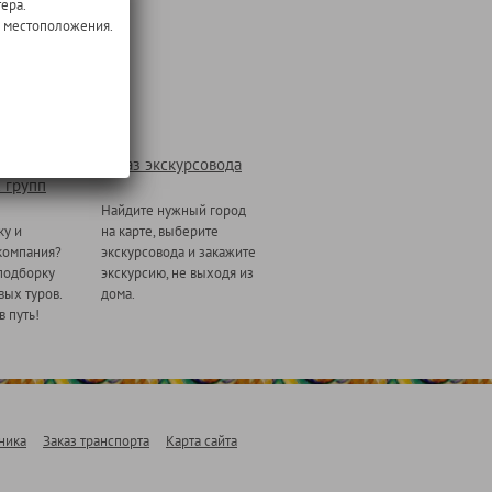
ера.
о местоположения.
Заказ экскурсовода
 групп
Найдите нужный город
ку и
на карте, выберите
компания?
экскурсовода и закажите
подборку
экскурсию, не выходя из
ых туров.
дома.
в путь!
ника
Заказ транспорта
Карта сайта