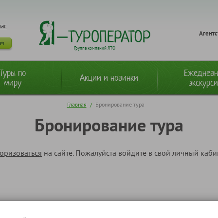
нас
Агентс
ам
Группа компаний ЯТО
Туры по
Ежеднев
Акции и новинки
миру
экскурс
Главная
/
Бронирование тура
Бронирование тура
торизоваться
на сайте. Пожалуйста войдите в свой личный каб