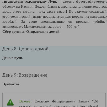
г
игантскому экраноплану Лунь
– самому фотографируемом
объекту на Каспии. Походя ближе к экраноплану, понимаешь вс
мощь этого гиганта - дух захватывает! По задумке создателей
этот технический гигант предназначен для поражения надводны
кораблей. За свою специализацию он прозван «убийце
авианосцев». Максимальная скорость — 500 км/ч.
Сбор группы. Отправление домой.
День 8: Дорога домой
День в пути.
День 9: Возвращение
Прибытие.
Важно:
Согласно
Федеральному Закону "Об
основах туристской деятельности в Российской