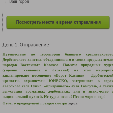
Ваш город
→
Посмотреть места и время отправления
День 1: Отправление
Путешествие по территории бывшего средневековог
Дербентского ханства, объединившего в своих пределах земл
народов Восточного Кавказа. Помимо природных чуде
(ущелий, каньонов и бархана!) на этом маршрут
запланировано посещение «Ворот Каспия» - Дербентско
крепости, охраняемой ЮНЕСКО, затерянного в гора
аварского села Гуниб, «призрачного» аула Гамсутль, а такж
дегустация ароматных дербентских вин и знакомство 
национальной кухней. Не тур, а песня! Песня моря и гор!
Отчет о предыдущей поездке смотри
здесь.