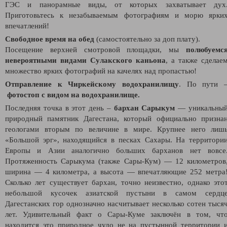
ГЭС и панорамные виды, от которых захватывает дух
Приготовьтесь к незабываемым фотографиям и морю ярки
впечатлений!
Свободное время на обед
(самостоятельно за доп плату).
Посещение верхней смотровой площадки, мы
полюбуемс
невероятными видами Сулакского каньона
, а также сделае
множество ярких фотографий на качелях над пропастью!
Отправление к Чиркейскому водохранилищу
. По пути 
фотостоп с видом на водохранилище.
Последняя точка в этот день –
бархан Сарыкум
— уникальны
природный памятник Дагестана, который официально призна
геологами вторым по величине в мире. Крупнее него лиш
«Большой эрг», находящийся в песках Сахары. На территори
Европы и Азии аналогично больших барханов нет вовсе
Протяженность Сарыкума (также Сары-Кум) — 12 километров
ширина — 4 километра, а высота — впечатляющие 252 метра
Сколько лет существует бархан, точно неизвестно, однако это
небольшой кусочек азиатской пустыни в самом сердц
Дагестанских гор однозначно насчитывает несколько сотен тыся
лет. Удивительный факт о Сары-Куме заключён в том, чт
находится это природное чудо не на пустынной территории 