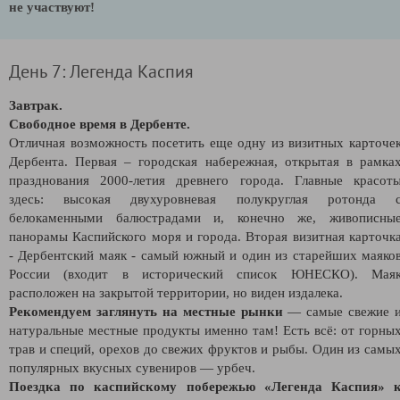
не участвуют!
День 7: Легенда Каспия
Завтрак.
Свободное время в Дербенте.
Отличная возможность посетить еще одну из визитных карточе
Дербента. Первая – городская набережная, открытая в рамка
празднования 2000-летия древнего города. Главные красот
здесь: высокая двухуровневая полукруглая ротонда 
белокаменными балюстрадами и, конечно же, живописны
панорамы Каспийского моря и города. Вторая визитная карточк
-
Дербентский маяк -
самый южный и один из старейших маяко
России (входит в исторический список ЮНЕСКО). Мая
расположен на закрытой территории, но виден издалека.
Рекомендуем заглянуть на местные рынки
— самые свежие 
натуральные местные продукты именно там! Есть всё: от горны
трав и специй, орехов до свежих фруктов и рыбы. Один из самы
популярных вкусных сувениров — урбеч.
Поездка по каспийскому побережью «Легенда Каспия» 