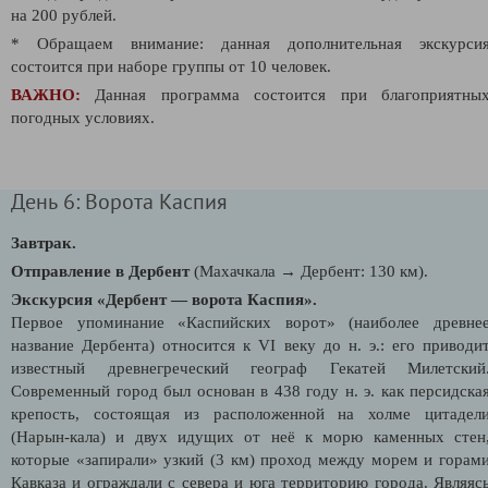
на 200 рублей.
* Обращаем внимание: данная дополнительная экскурси
состоится при наборе группы от 10 человек.
ВАЖНО:
Данная программа состоится при благоприятны
погодных условиях.
День 6: Ворота Каспия
Завтрак.
Отправление в Дербент
(Махачкала → Дербент: 130 км).
Экскурсия «Дербент — ворота Каспия».
Первое упоминание «Каспийских ворот» (наиболее древне
название Дербента) относится к VI веку до н. э.: его приводи
известный древнегреческий географ Гекатей Милетский
Современный город был основан в 438 году н. э. как персидска
крепость, состоящая из расположенной на холме цитадел
(Нарын-кала) и двух идущих от неё к морю каменных стен
которые «запирали» узкий (3 км) проход между морем и горам
Кавказа и ограждали с севера и юга территорию города. Являяс