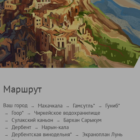
Маршрут
Ваш город
Махачкала
Гамсутль*
Гуниб*
→
→
→
Гоор*
Чиркейское водохранилище
→
→
Сулакский каньон
Бархан Сарыкум
→
→
Дербент
Нарын-кала
→
→
Дербентская винодельня*
Экраноплан Лунь
→
→