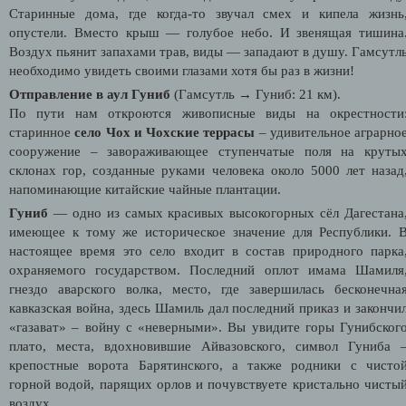
Старинные дома, где когда-то звучал смех и кипела жизнь
опустели. Вместо крыш — голубое небо. И звенящая тишина
Воздух пьянит запахами трав, виды — западают в душу. Гамсутл
необходимо увидеть своими глазами хотя бы раз в жизни!
Отправление в аул Гуниб
(Гамсутль → Гуниб: 21 км).
По пути нам откроются живописные виды на окрестности
старинное
село Чох и Чохские террасы
– удивительное аграрно
сооружение – завораживающее ступенчатые поля на круты
склонах гор, созданные руками человека около 5000 лет назад
напоминающие китайские чайные плантации.
Гуниб
— одно из самых красивых высокогорных сёл Дагестана
имеющее к тому же историческое значение для Республики. 
настоящее время это село входит в состав природного парка
охраняемого государством. Последний оплот имама Шамиля
гнездо аварского волка, место, где завершилась бесконечна
кавказская война, здесь Шамиль дал последний приказ и закончи
«газават» – войну с «неверными». Вы увидите горы Гунибског
плато, места, вдохновившие Айвазовского, символ Гуниба 
крепостные ворота Барятинского, а также родники с чисто
горной водой, парящих орлов и почувствуете кристально чисты
воздух.