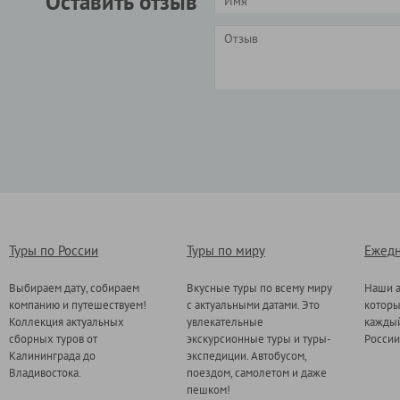
Оставить отзыв
Туры по России
Туры по миру
Ежедн
Выбираем дату, собираем
Вкусные туры по всему миру
Наши а
компанию и путешествуем!
с актуальными датами. Это
котор
Коллекция актуальных
увлекательные
каждый
сборных туров от
экскурсионные туры и туры-
России
Калининграда до
экспедиции. Автобусом,
Владивостока.
поездом, самолетом и даже
пешком!