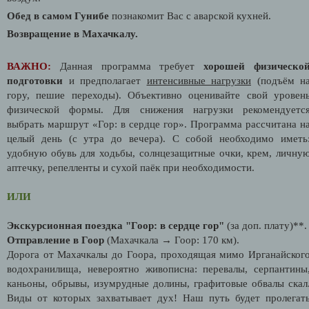
Обед в самом Гунибе
познакомит Вас с аварской кухней.
Возвращение в Махачкалу.
ВАЖНО:
Данная программа требует
хорошей физическо
подготовки
и предполагает
интенсивные нагрузки
(подъём н
гору, пешие переходы). Объективно оценивайте свой уровен
физической формы. Для снижения нагрузки рекомендуетс
выбрать маршрут «Гор: в сердце гор». Программа рассчитана н
целый день (с утра до вечера). С собой необходимо иметь
удобную обувь для ходьбы, солнцезащитные очки, крем, личну
аптечку, репелленты и сухой паёк при необходимости.
ИЛИ
Экскурсионная поездка "Гоор: в сердце гор"
(за доп. плату)**.
Отправление в Гоор
(Махачкала → Гоор: 170 км).
Дорога от Махачкалы до Гоора, проходящая мимо Ирганайског
водохранилища, невероятно живописна: перевалы, серпантины
каньоны, обрывы, изумрудные долины, графитовые обвалы скал
Виды от которых захватывает дух! Наш путь будет пролегат