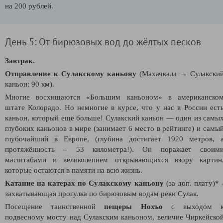
на 200 рублей.
День 5: От бирюзовых вод до жёлтых песков
Завтрак.
Отправление к Сулакскому каньону
(Махачкала → Сулакски
каньон: 90 км).
Многие восхищаются «Большим каньоном» в американско
штате Колорадо. Но немногие в курсе, что у нас в России ест
каньон, который ещё больше! Сулакский каньон — один из самы
глубоких каньонов в мире (занимает 6 место в рейтинге) и самы
глубочайший в Европе, (глубина достигает 1920 метров, 
протяжённость – 53 километра!). Он поражает своим
масштабами и великолепием открывающихся взору картин
которые остаются в памяти на всю жизнь.
Катание на
катерах по Сулакскому каньону
(за доп. плату)*
захватывающая прогулка по бирюзовым водам реки Сулак.
Посещение таинственной
пещеры Нохъо
с выходом 
подвесному мосту над Сулакским каньоном, величие Чиркейско