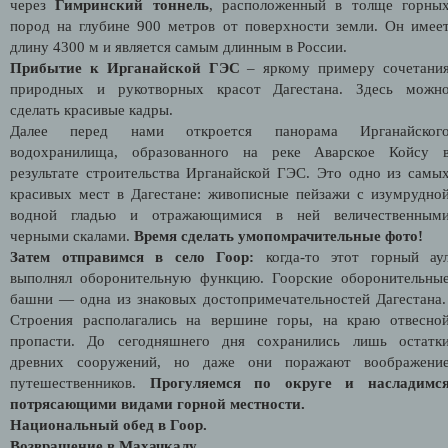
через
Гимринский тоннель
, расположенный в толще горны
пород на глубине 900 метров от поверхности земли. Он имее
длину 4300 м и является самым длинным в России.
Прибытие к Ирганайской ГЭС
– яркому примеру сочетани
природных и рукотворных красот Дагестана. Здесь можн
сделать красивые кадры.
Далее перед нами откроется панорама Ирганайског
водохранилища, образованного на реке Аварское Койсу 
результате строительства Ирганайской ГЭС. Это одно из самы
красивых мест в Дагестане: живописные пейзажи с изумрудно
водной гладью и отражающимися в ней величественным
черными скалами.
Время сделать умопомрачительные фото!
Затем отправимся в село Гоор:
когда-то этот горный ау
выполнял оборонительную функцию. Гоорские оборонительны
башни — одна из знаковых достопримечательностей Дагестана
Строения располагались на вершине горы, на краю отвесно
пропасти. До сегодняшнего дня сохранились лишь остатк
древних сооружений, но даже они поражают воображени
путешественников.
Прогуляемся по округе и насладимс
потрясающими видами горной местности.
Национальный обед в Гоор.
Возвращение в Махачкалу.