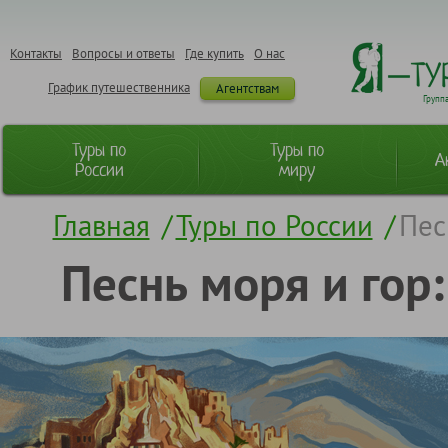
Контакты
Вопросы и ответы
Где купить
О нас
График путешественника
Агентствам
Групп
Туры по
Туры по
А
России
миру
Главная
/
Туры по России
/
Пес
Песнь моря и гор: