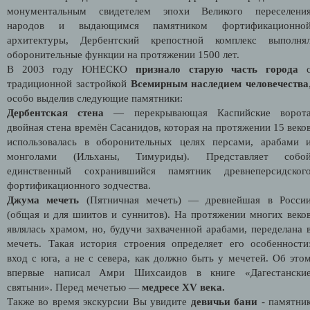
монументальным свидетелем эпохи Великого переселени
народов и выдающимся памятником фортификационно
архитектуры, Дербентский крепостной комплекс выполня
оборонительные функции на протяжении 1500 лет.
В 2003 году ЮНЕСКО
признало старую часть города
традиционной застройкой
Всемирным наследием человечества
особо выделив следующие памятники:
Дербентская стена
— перекрывающая Каспийские ворот
двойная стена времён Сасанидов, которая на протяжении 15 веко
использовалась в оборонительных целях персами, арабами 
монголами (Ильханы, Тимуриды). Представляет собо
единственный сохранившийся памятник древнеперсидског
фортификационного зодчества.
Джума мечеть
(Пятничная мечеть) — древнейшая в Росси
(общая и для шиитов и суннитов). На протяжении многих веко
являлась храмом, но, будучи захваченной арабами, переделана 
мечеть. Такая история строения определяет его особенности
вход с юга, а не с севера, как должно быть у мечетей. Об это
впервые написал Амри Шихсаидов в книге «Дагестански
святыни». Перед мечетью —
медресе XV века.
Также во время экскурсии Вы увидите
девичьи бани
- памятни