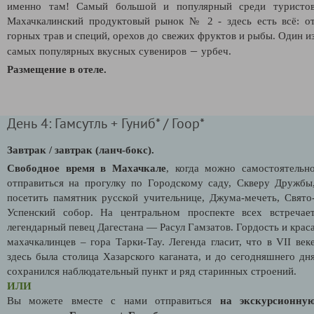
именно там! Самый большой и популярный среди туристо
Махачкалинский продуктовый рынок № 2 - здесь есть всё: о
горных трав и специй, орехов до свежих фруктов и рыбы. Один и
—
самых популярных вкусных сувениров
урбеч.
Размещение в отеле.
День 4: Гамсутль + Гуниб* / Гоор*
Завтрак / завтрак (ланч-бокс).
Свободное время в Махачкале
, когда можно самостоятельн
отправиться на прогулку по Городскому саду, Скверу Дружбы
посетить памятник русской учительнице, Джума-мечеть, Свято
Успенский собор. На центральном проспекте всех встречае
легендарный певец Дагестана — Расул Гамзатов. Гордость и крас
махачкалинцев – гора Тарки-Тау. Легенда гласит, что в VII век
здесь была столица Хазарского каганата, и до сегодняшнего дн
сохранился наблюдательный пункт и ряд старинных строений.
ИЛИ
Вы можете вместе с нами отправиться
на экскурсионну