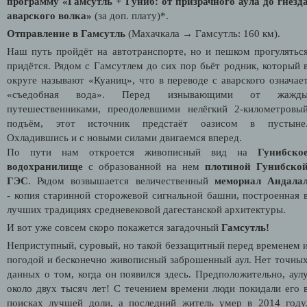
программу «Гамсутль + Гуниб: от призрачного аула до гнезд
аварского волка»
(за доп. плату)*.
Отправление в Гамсутль
(Махачкала → Гамсутль: 160 км).
Наш путь пройдёт на автотранспорте, но и пешком прогулятьс
придётся. Рядом с Гамсутлем до сих пор бьёт родник, который 
округе называют «Куаниц», что в переводе с аварского означае
«съедобная вода». Перед изнывающими от жажд
путешественниками, преодолевшими нелёгкий 2-километровы
подъём, этот источник предстаёт оазисом в пустыне
Охладившись и с новыми силами двигаемся вперед.
По пути нам откроется живописный вид на
Гунибско
водохранилище
с образованной на нем
плотиной Гунибско
ГЭС
. Рядом возвышается величественный
мемориал Андала
-
копия старинной сторожевой сигнальной башни, построенная 
лучших традициях средневековой дагестанской архитектуры.
И вот уже совсем скоро покажется загадочный
Гамсутль!
Неприступный, суровый, но такой беззащитный перед временем 
погодой и бесконечно живописный заброшенный аул. Нет точны
данных о том, когда он появился здесь. Предположительно, аул
около двух тысяч лет! С течением времени люди покидали его 
поисках лучшей доли, а последний житель умер в 2014 году