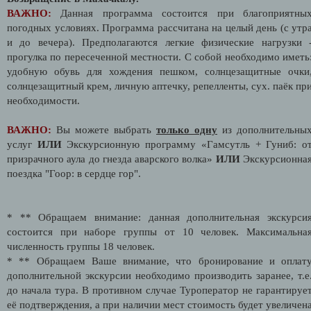
ВАЖНО:
Данная программа состоится при благоприятны
погодных условиях. Программа рассчитана на целый день (с утр
и до вечера). Предполагаются легкие физические нагрузки 
прогулка по пересеченной местности. С собой необходимо иметь
удобную обувь для хождения пешком, солнцезащитные очки
солнцезащитный крем, личную аптечку, репелленты, сух. паёк пр
необходимости.
ВАЖНО:
Вы можете выбрать
только одну
из дополнительны
услуг
ИЛИ
Экскурсионную программу «Гамсутль + Гуниб: о
призрачного аула до гнезда аварского волка»
ИЛИ
Экскурсионна
поездка "Гоор: в сердце гор".
* ** Обращаем внимание: данная дополнительная экскурси
состоится при наборе группы от 10 человек. Максимальна
численность группы 18 человек.
* ** Обращаем Ваше внимание, что бронирование и оплат
дополнительной экскурсии необходимо производить заранее, т.е
до начала тура. В противном случае Туроператор не гарантируе
её подтверждения, а при наличии мест стоимость будет увеличен