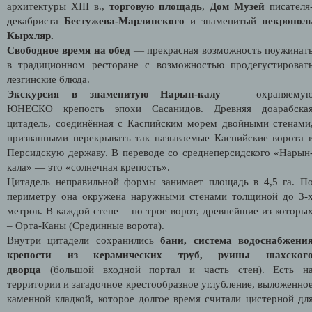
архитектуры XIII в.,
торговую площадь
,
Дом Музей
писателя
декабриста
Бестужева-Марлинского
и знаменитый
некропол
Кырхляр.
Свободное время на обед
—
прекрасная возможность поужинат
в традиционном ресторане c возможностью продегустироват
лезгинские блюда.
Экскурсия в знаменитую Нарын-калу
— охраняему
ЮНЕСКО крепость эпохи Сасанидов. Древняя доарабска
цитадель, соединённая с Каспийским морем двойными стенами
призванными перекрывать так называемые Каспийские ворота 
Персидскую державу. В переводе со среднеперсидского «Нарын
кала» — это «солнечная крепость».
Цитадель неправильной формы занимает площадь в 4,5 га. П
периметру она окружена наружными стенами толщиной до 3-
метров. В каждой стене – по трое ворот, древнейшие из которы
– Орта-Каны (Срединные ворота).
Внутри цитадели сохранились
бани, система водоснабжени
крепости из керамических труб, руины шахског
дворца
(большой входной портал и часть стен). Есть н
территории и загадочное крестообразное углубление, выложенно
каменной кладкой, которое долгое время считали цистерной дл