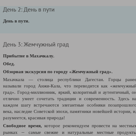
День 2: День в пути
День в пути.
День 3: Жемчужный град
Прибытие в Махачкалу.
Обед.
Обзорная экскурсия по городу
«
Жемчужный град
»
.
Махачкала — столица республики Дагестан. Горцы ране
называли город Анжи-Кала, что переводится как «жемчужны
град». Город-миллионник, яркий, колоритный и аутентичный, о
отлично умеет сочетать традиции и современность. Здесь н
каждом шагу встречаются элегантные особняки позапрошлог
века, наследие Советской эпохи, памятники новейшей истории, и
разумеется, красивая природа!
Свободное время,
которое рекомендуем провести на местны
—
рынках
самые свежие и натуральные местные продукт