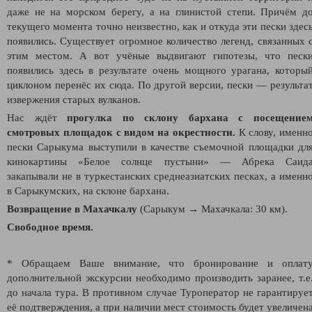
даже не на морском берегу, а на глинистой степи. Причём д
текущего момента точно неизвестно, как и откуда эти пески здес
появились. Существует огромное количество легенд, связанных 
этим местом. А вот учёные выдвигают гипотезы, что песк
появились здесь в результате очень мощного урагана, которы
циклоном перенёс их сюда. По другой версии, пески — результа
извержения старых вулканов.
Нас ждёт
прогулка по склону бархана с посещение
смотровых площадок с видом на окрестности.
К слову, именн
пески Сарыкума выступили в качестве съемочной площадки дл
кинокартины «Белое солнце пустыни» — Абрека Саид
закапывали не в туркестанских среднеазиатских песках, а именн
в Cарыкумских, на склоне бархана.
Возвращение в Махачкалу
(Сарыкум
→ Махачкала: 30 км).
Свободное время.
* Обращаем Ваше внимание, что бронирование и оплат
дополнительной экскурсии необходимо производить заранее, т.е
до начала тура. В противном случае Туроператор не гарантируе
её подтверждения, а при наличии мест стоимость будет увеличен