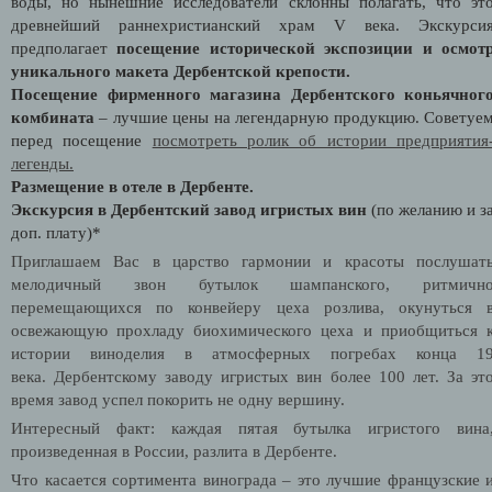
воды, но нынешние исследователи склонны полагать, что эт
древнейший раннехристианский храм V века. Экскурси
предполагает
посещение исторической экспозиции и осмот
уникального макета Дербентской крепости.
Посещение фирменного магазина Дербентского коньячног
комбината
– лучшие цены на легендарную продукцию. Советуе
перед посещение
посмотреть ролик об истории предприятия
легенды.
Размещение в отеле в Дербенте.
Экскурсия в Дербентский завод игристых вин
(по желанию и з
доп. плату)*
Приглашаем Вас в царство гармонии и красоты послушат
мелодичный звон бутылок шампанского, ритмичн
перемещающихся по конвейеру цеха розлива, окунуться 
освежающую прохладу биохимического цеха и приобщиться 
истории виноделия в атмосферных погребах конца 1
века.
Дербентскому заводу игристых вин более 100 лет. За эт
время завод успел покорить не одну вершину.
Интересный факт:
каждая пятая бутылка игристого вина
произведенная в России, разлита в Дербенте.
Что касается сортимента винограда – это лучшие французские 