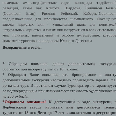
немецкие ампелографические сорта винограда зарубежно
селекции, такие как Алиготе, Шардоне, Совиньон Белы
(Совиньон Блан), Рислинг Рейнский, Каберне-Совиньон
предназначенные для производства шампанского.
Посещени
завода игристых вин -
уникальный шанс для
ценителе
натуральных игристых и тихих вин погрузиться в восхитительны
мир приятных впечатлений и особое путешествие, которо
знакомит туристов с виноделием Южного Дагестана
Возвращение в отель.
* Обращаем внимание: данная дополнительная экскурси
состоится при наборе группы от 10 человек.
* Обращаем Ваше внимание, что бронирование и оплат
дополнительной экскурсии необходимо производить заранее, т.е
до начала тура. В противном случае Туроператор не гарантируе
её подтверждения, а при наличии мест стоимость будет увеличен
на 200 рублей.
*Обращаем внимание!
К дегустации в ходе экскурсии 
Дербентском заводе игристых вин допускаются тольк
туристы от 18 лет. Дети до 17 лет включительно в дегустаци