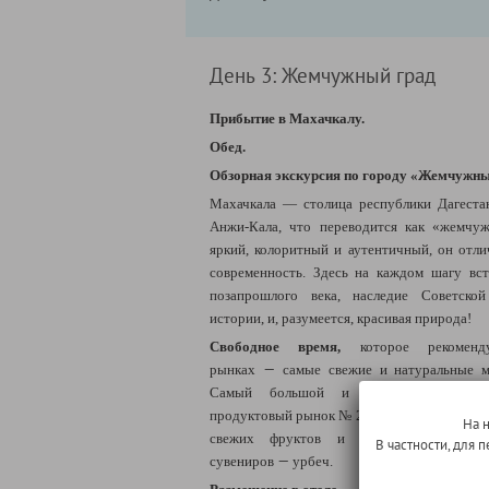
День 3: Жемчужный град
Прибытие в Махачкалу.
Обед.
Обзорная экскурсия по городу
«
Жемчужны
Махачкала — столица республики Дагеста
Анжи-Кала, что переводится как «жемчуж
яркий, колоритный и аутентичный, он отли
современность. Здесь на каждом шагу вс
позапрошлого века, наследие Советско
истории, и, разумеется, красивая природа!
Свободное время,
которое рекомен
—
рынках
самые свежие и натуральные м
Самый большой и популярный среди
продуктовый рынок № 2 - здесь есть всё: от 
На 
свежих фруктов и рыбы. Один из с
В частности, для
—
сувениров
урбеч.