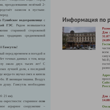
и, преодолевшими нелёгкий 2-
редстаёт оазисом в пустыне.
вперед.
Информация по 
на
Гунибское водохранилище
с
ской ГЭС
. Рядом возвышается
Разм
копия старинной сторожевой
Для 
их традициях средневековой
31.07
24.09
Гост
ый
Гамсутль!
част
всем
ный перед временем и погодой и
сануз
ет точных данных о том, когда
Wi-Fi
аулу около двух тысяч лет! С
гос
разно
сках лучшей доли, а последний
е когда-то звучал смех и кипела
Адре
просп
ебо. И звенящая тишина. Воздух
Сайт
 в душу. Гамсутль необходимо
Реес
б: 21 км).
Для 
14.08
на окрестности: старинное
село
ное аграрное сооружение –
Отел