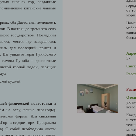
адми
утых склонах гор, созданные
город
напоминающие китайские чайные
от г
моря.
рных сёл Дагестана, имеющее к
Номе
мебе
ики. В настоящее время это село
ванна
емого государством. Последний
беспл
олка, место, где завершилась
амиль дал последний приказ и
Адре
». Вы увидите горы Гунибского
57
о, символ Гуниба – крепостные
Сайт
 чистой горной водой, парящих
дух.
Реес
ской кухней.
Разм
Отел
уютн
шей физической подготовки
и
всего
ём на гору, пешие переходы).
Кажд
зической формы. Для снижения
и тех
Гор: в сердце гор». Программа
теле
ра). С собой необходимо иметь:
макс
выпо
е очки, крем, личную аптечку,