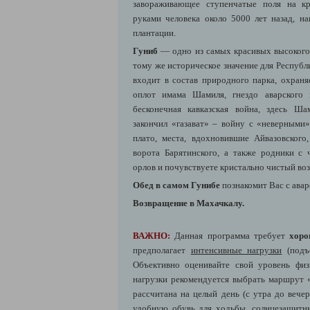
завораживающее ступенчатые поля на кр
руками человека около 5000 лет назад, 
плантации.
Гуниб
— одно из самых красивых высокого
тому же историческое значение для Республ
входит в состав природного парка, охраня
оплот имама Шамиля, гнездо аварского в
бесконечная кавказская война, здесь Ш
закончил «газават» – войну с «неверными
плато, места, вдохновившие Айвазовског
ворота Барятинского, а также родники с
орлов и почувствуете кристально чистый воз
Обед в самом Гунибе
познакомит Вас с авар
Возвращение в Махачкалу.
ВАЖНО:
Данная программа требует
хоро
предполагает
интенсивные нагрузки
(подъ
Объективно оценивайте свой уровень фи
нагрузки рекомендуется выбрать маршрут «
рассчитана на целый день (с утра до вече
удобную обувь для ходьбы, солнцезащитны