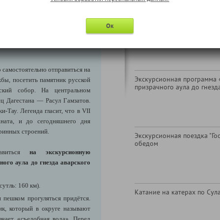
Экскурсия в Дербентский з
Ок
(только для лиц до 17 лет 
р*
о самостоятельно отправиться на
Экскурсионная программа «Г
бы, посетить памятник русской
призрачного аула до гнезд
нский собор. На центральном
ец Дагестана — Расул Гамзатов.
-Тау. Легенда гласит, что в VII
аната, и до сегодняшнего дня
аринных строений.
Экскурсионная поездка "Гоо
обедом
авиться
на экскурсионную
ного аула до гнезда аварского
утль: 160 км).
Катание на катерах по Сул
 пешком прогуляться придётся.
ик, который в округе называют
ачает «съедобная вода». Перед