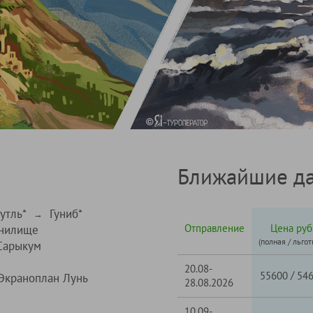
Ближайшие да
утль*
Гуниб*
→
Отправление
Цена руб
анилище
(полная / льгот
Сарыкум
20.08-
/
55600
54
Экраноплан Лунь
28.08.2026
10.09-