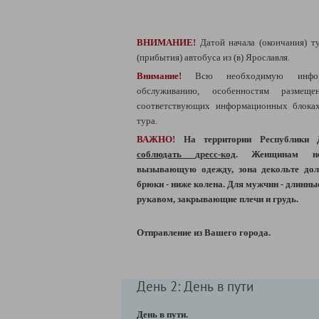
ВНИМАНИЕ!
Датой начала (окончания) ту
(прибытия) автобуса из (в) Ярославля.
Внимание!
Всю необходимую инфо
обслуживанию, особенностям разме
соответствующих информационных блоках
тура.
ВАЖНО!
На территории Республики
соблюдать
дресс-код
. Женщинам не
вызывающую одежду, зона декольте дол
брюки - ниже колена. Для мужчин - длинны
рукавом, закрывающие плечи и грудь.
Отправление из Вашего города.
День 2: День в пути
День в пути.