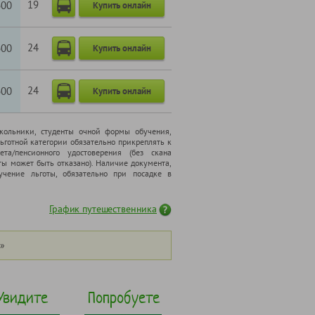
19
600
Купить онлайн
24
600
Купить онлайн
24
600
Купить онлайн
школьники, cтуденты очной формы обучения,
ьготной категории обязательно прикреплять к
ета/пенсионного удостоверения (без скана
ты может быть отказано). Наличие документа,
чение льготы, обязательно при посадке в
График путешественника
»
Увидите
Попробуете