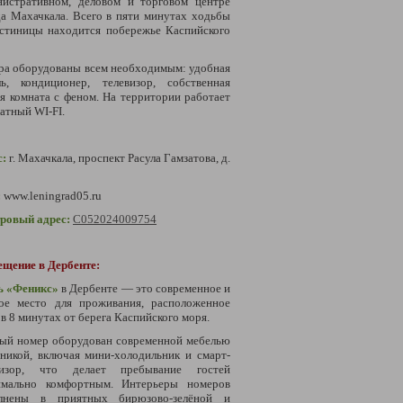
нистративном, деловом и торговом центре
а Махачкала. Всего в пяти минутах ходьбы
остиницы находится побережье Каспийского
ра оборудованы всем необходимым: удобная
ль, кондиционер, телевизор, собственная
я комната с феном. На территории работает
атный WI-FI.
с:
г. Махачкала, проспект Расула Гамзатова, д.
:
www.leningrad05.ru
тровый адрес:
С052024009754
ещение в Дербенте:
ь «Феникс»
в Дербенте — это современное и
ое место для проживания, расположенное
 в 8 минутах от берега Каспийского моря.
ый номер оборудован современной мебелью
никой, включая мини-холодильник и смарт-
визор, что делает пребывание гостей
имально комфортным. Интерьеры номеров
лнены в приятных бирюзово-зелёной и