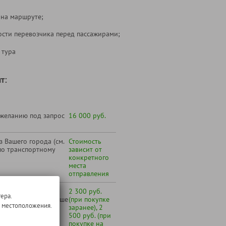
 на маршруте;
ости перевозчика перед пассажирами;
 тура
т:
 желанию под запрос
16 000 руб.
 Вашего города (см.
Стоимость
по транспортному
зависит от
конкретного
места
отправления
 Дербентский завод
2 300 руб.
ера.
только для лиц старше
(при покупке
о местоположения.
заранее), 2
500 руб. (при
покупке на