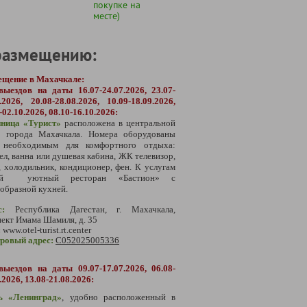
покупке на
месте)
размещению:
ещение в Махачкале:
выездов на даты
16.07-24.07.2026, 23.07-
.2026, 20.08-28.08.2026, 10.09-18.09.2026,
-02.10.2026, 08.10-16.10.2026:
иница «Турист»
расположена в центральной
и города Махачкала. Номера оборудованы
 необходимым для комфортного отдыха:
ел, ванна или душевая кабина, ЖК телевизор,
, холодильник, кондиционер, фен.
К услугам
тей уютный ресторан «Бастион» с
образной кухней.
с:
Республика Дагестан, г. Махачкала,
ект Имама Шамиля, д. 35
:
www.otel-turist.rt.center
тровый адрес:
С052025005336
выездов на даты
09.07-17.07.2026,
06.08-
.2026, 13.08-21.08.2026:
ь «Ленинград»
, удобно расположенный в