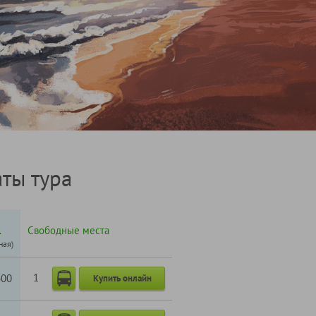
ты тура
.
Свободные места
ная)
1
600
Купить онлайн