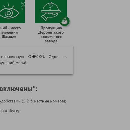
униб - место
Продукцию
пленения
Дербентского
Шамиля
коньячного
завода
", охраняемую ЮНЕСКО. Одно из
ружений мира!
 включены*:
удобствами (1-2-3 местные номера);
оавтобусе;