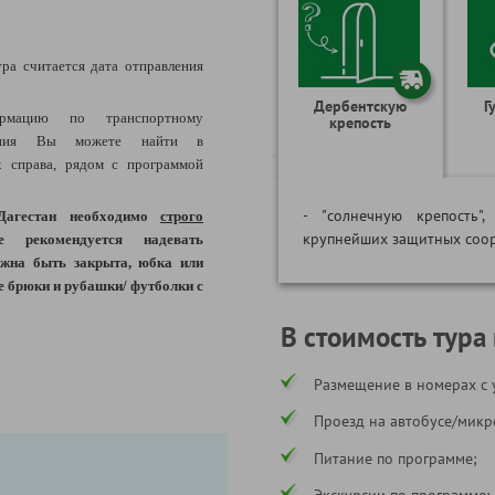
ра считается дата отправления
Дербентскую
Г
рмацию по транспортному
крепость
щения Вы можете найти в
 справа, рядом с программой
- "солнечную крепость
 Дагестан необходимо
строго
крупнейших защитных соо
 рекомендуется надевать
жна быть закрыта, юбка или
е брюки и рубашки/ футболки с
В стоимость тура
Размещение в номерах с 
Проезд на автобусе/микр
Питание по программе;
Экскурсии по программе;