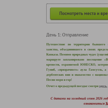
Посмотреть места и вр
День 1: Отправление
Путешествие по территории бывшего с
ханства, объединившего в своих предел
Кавказа. Помимо природных чудес (ущелий,
маршруте запланировано посещение «В
крепости, охраняемой ЮНЕСКО, затерян
Гуниб, «призрачного» аула Гамсутль, а
дербентских вин и знакомство с национал
Песня моря и гор!
Отчет о предыдущей поездке смотри
здесь.
С датами на холодный сезон 2026 го
З
ознакомиться