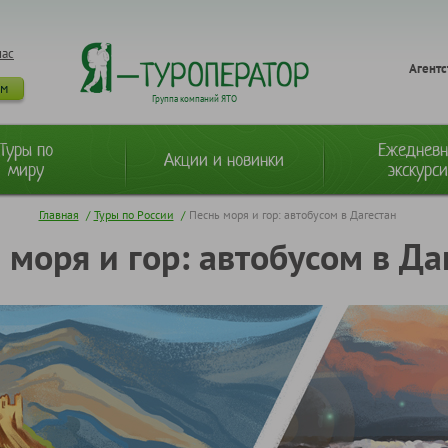
нас
Агентс
ам
Группа компаний ЯТО
Туры по
Ежеднев
Акции и новинки
миру
экскурс
Главная
/
Туры по России
/
Песнь моря и гор: автобусом в Дагестан
 моря и гор: автобусом в Да