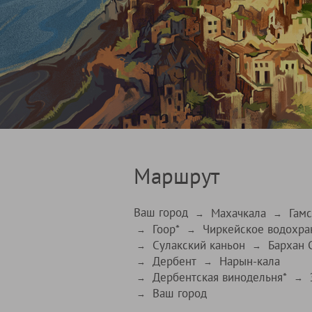
Маршрут
Ваш город
Махачкала
Гамс
→
→
Гоор*
Чиркейское водохр
→
→
Сулакский каньон
Бархан 
→
→
Дербент
Нарын-кала
→
→
Дербентская винодельня*
→
→
Ваш город
→