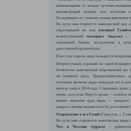
изнывающими от жажды путешественникам
километровый подъём, этот источник п
Охладившись и с новыми силами двигаемся 
По пути нам откроется живописный вид 
образованной на нем
плотиной Гуниб
величественный
мемориал Андалал -
сигнальной башни, построенная в лучш
дагестанской архитектуры.
И вот уже совсем скоро покажется загадочн
Неприступный, суровый, но такой беззащит
бесконечно живописный заброшенный аул. Н
он появился здесь. Предположительно, 
течением времени люди покидали его в пои
житель умер в 2014 году. Старинные дома, гд
жизнь, опустели. Вместо крыш — голубое н
пьянит запахами трав, виды — западают
увидеть своими глазами хотя бы раз в жизни!
Отправление в аул Гуниб
(Гамсутль → Гуни
По пути нам откроются живописные виды 
Чох и Чохские террасы
– удивитель