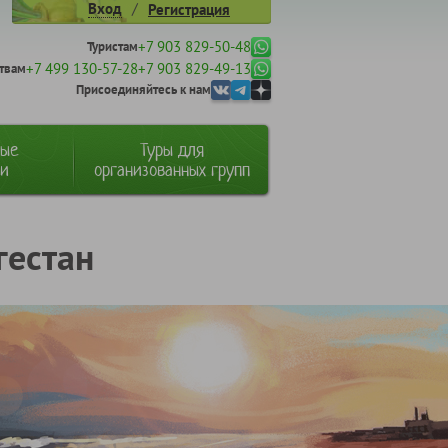
/
Вход
Регистрация
+7 903 829-50-48
Туристам
+7 499 130-57-28
+7 903 829-49-13
твам
Присоединяйтесь к нам
ные
Туры для
ии
организованных групп
гестан