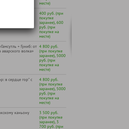
месте)
авод игристых вин
400 руб. (при
включительно)
покупке
заранее), 600
руб. (при
покупке на
месте)
амсутль + Гуниб: от
4 800 руб.
а аварского волка»
(при покупке
заранее), 5000
руб. (при
покупке на
месте)
р: в сердце гор" с
4 800 руб.
(при покупке
заранее), 5000
руб. (при
покупке на
месте)
акскому каньону
3 500 руб.
(при покупке
заранее), 3
700 руб. (при