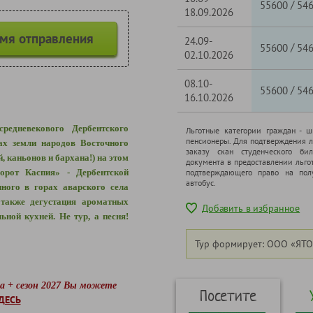
/
55600
54
18.09.2026
емя отправления
24.09-
/
55600
54
02.10.2026
08.10-
/
55600
54
16.10.2026
редневекового Дербентского
Льготные категории граждан - 
пенсионеры. Для подтверждения л
ах земли народов Восточного
заказу скан студенческого бил
 каньонов и бархана!) на этом
документа в предоставлении льго
орот Каспия» - Дербентской
подтверждающего право на полу
автобус.
ного в горах аварского села
 также дегустация ароматных
Добавить в избранное
ьной кухней. Не тур, а песня!
Тур формирует: ООО «ЯТО
да + сезон 2027 Вы можете
Посетите
ДЕСЬ