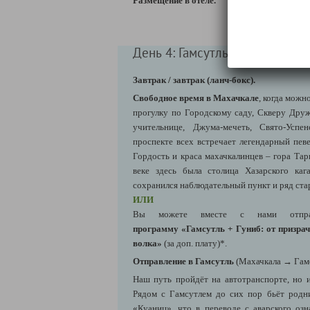
Размещение в отеле.
День 4: Гамсутль + Гуниб* / Гоо
Завтрак / завтрак (ланч-бокс).
Свободное время в Махачкале
, когда можн
прогулку по Городскому саду, Скверу Друж
учительнице, Джума-мечеть, Свято-Успе
проспекте всех встречает легендарный пев
Гордость и краса махачкалинцев – гора Тарки
веке здесь была столица Хазарского каг
сохранился наблюдательный пункт и ряд ст
ИЛИ
Вы можете вместе с нами отпр
программу «Гамсутль + Гуниб: от призрач
волка»
(за доп. плату)*.
Отправление в Гамсутль
(Махачкала → Гамс
Наш путь пройдёт на автотранспорте, но и
Рядом с Гамсутлем до сих пор бьёт родн
«Куаниц», что в переводе с аварского озн