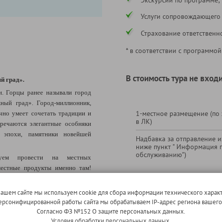
Услуги сопровождающего
Страхование ответственн
* в соответствии с программой
В стоимость тура не входи
й град
»
.
н. Горцы ранее называли город
ный град». Город-миллионник,
1-местное размещение (по
чно умеет сочетать традиции и
в ЛК)
тречаются элегантные особняки
й эпохи, памятники новейшей
Надбавка за отправление из
ниже пункт " Информация 
обслуживанию")
дуем провести на местных
естные продукты именно там!
 туристов Махачкалинский
Экскурсия с дегустацией в
горных трав и специй, орехов до
нашем сайте мы используем cookie для сбора информации технического характ
игристых вин (дегустация 
амых популярных вкусных
 персонифицированной работы сайта мы обрабатываем IP-адрес региона вашег
18 лет)
Согласно ФЗ №152 О защите персональных данных.
Условия обработки персональных данных.