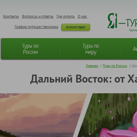
Контакты
Вопросы и ответы
Где купить
О нас
График путешественника
Агентствам
Групп
Туры по
Туры по
А
России
миру
Главная
/
Туры по России
/
Дал
Дальний Восток: от Х