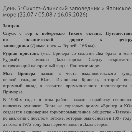
День 5: Сихотэ-Алинский заповедник и Японское
море (22.07 / 05.08 / 16.09.2026)
Завтрак.
Спуск с гор к побережью Тихого океана. Путешестви
по океанической дороге к центр
заповедника
(Дальнегорск → Терней: 166 км)
.
Рудная пристань
(мыс Бринера со скалами Два брата и мая
Рудный) - символы Дальнегорска. Сверху открываетс
потрясающий панорамный вид на Японское море.
Мыс Бринера
назван в честь владивостокского купц
первой гильдии Юлия Ивановича Бринера, который вне
огромный вклад в развитие промышленного производства 
Приморье.
В 1900-х годах в этом районе начали разработку свинцово
цинковых рудников. Тогда же торговым домом «Бринер и КО
создаётся акционерное горнопромышленное общество «Тетюхе»
по аналогии с поселком Тетюхе, который был основан в 1897 году
а позже в 1972 году был переименован в Дальнегорск.
Обеспечить связь горнометаллургических предприятий 