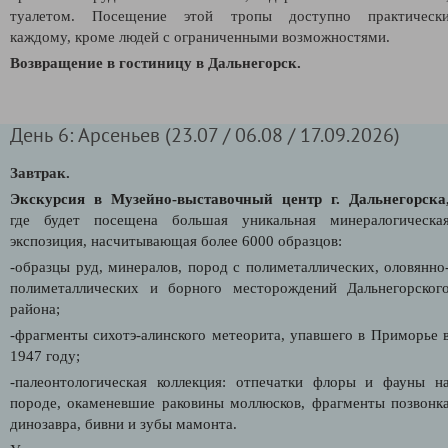
туалетом. Посещение этой тропы доступно практическ
каждому, кроме людей с ограниченными возможностями.
Возвращение в гостиницу в Дальнегорск.
День 6: Арсеньев (23.07 / 06.08 / 17.09.2026)
Завтрак.
Экскурсия в Музейно-выставочный центр г. Дальнегорска
где
будет посещена большая уникальная минералогическа
экспозиция, насчитывающая более 6000 образцов:
-образцы руд, минералов, пород с полиметаллических, оловянно
полиметаллических и борного месторождений Дальнегорског
района;
-ф
рагменты сихотэ-алинского метеорита, упавшего в Приморье 
1947 году;
-палеонтологическая коллекция: отпечатки флоры и фауны н
породе, окаменевшие раковины моллюсков, фрагменты позвонк
динозавра, бивни и зубы мамонта.