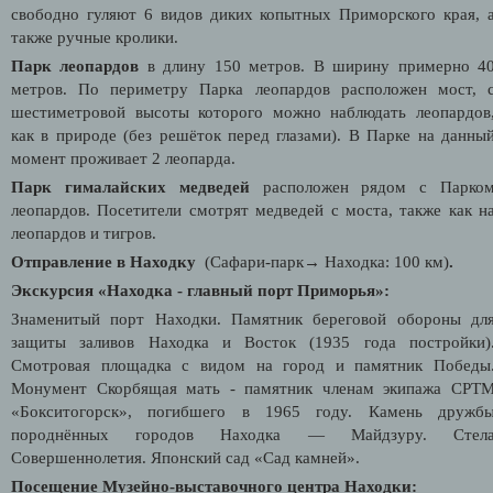
свободно гуляют 6 видов диких копытных Приморского края, 
также ручные кролики.
Парк леопардов
в длину 150 метров. В ширину примерно 4
метров. По периметру Парка леопардов расположен мост, 
шестиметровой высоты которого можно наблюдать леопардов
как в природе (без решёток перед глазами). В Парке на данны
момент проживает 2 леопарда.
Парк гималайских медведей
расположен рядом с Парко
леопардов. Посетители смотрят медведей с моста, также как н
леопардов и тигров.
Отправление в Находку
(
Сафари-парк
→
Находка
: 100 км)
.
Экскурсия «Находка - главный порт Приморья»:
Знаменитый порт Находки. Памятник береговой обороны дл
защиты заливов Находка и Восток (1935 года постройки)
Смотровая площадка с видом на город и памятник Победы
Монумент Скорбящая мать - памятник членам экипажа СРТ
«Бокситогорск», погибшего в 1965 году. Камень дружб
породнённых городов Находка — Майдзуру. Стел
Совершеннолетия. Японский сад «Сад камней».
Посещение Музейно-выставочного центра Находки: