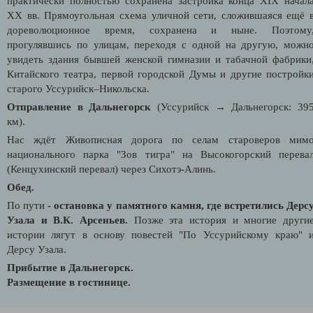
практически полностью сохранена застройка конца XIX начал
XX вв. Прямоугольная схема уличной сети, сложившаяся ещё 
дореволюционное время, сохранена и ныне. Поэтому
прогулявшись по улицам, переходя с одной на другую, можн
увидеть здания бывшей женской гимназии и табачной фабрики
Китайского театра, первой городской Думы и другие постройк
старого Уссурийск–Никольска.
Отправление в Дальнегорск
(Уссурийск → Дальнегорск: 39
км).
Нас ждёт Живописная дорога по селам староверов мим
национального парка "Зов тигра" на Высокогорский перева
(Кенцухинский перевал) через Сихотэ-Алинь.
Обед.
По пути -
остановка у памятного камня, где встретились Дерс
Узала и В.К. Арсеньев.
Позже эта история и многие други
истории лягут в основу повестей "По Уссурийскому краю" 
Дерсу Узала.
Прибытие в Дальнегорск.
Размещение в гостинице.