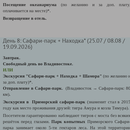
Посещение океанариума
(по желанию и за доп. плату
оплачивается на месте)*.
Возвращение в отель.
День 8: Сафари-парк + Находка* (25.07 / 08.08 /
19.09.2026)
Завтрак.
Свободный день во Владивостоке.
ИЛИ
Экскурсия "
Сафари-парк + Находка + Шамора"
(по желанию 
за доп. плату)*.
Отправление в Сафари-парк.
(Владивосток
→
Сафари-парк: 8
км)
.
Экскурсия в Приморский сафари-парк
(знаменит стал в 201
году как место проживания друзей: тигра Амура и козла Тимура).
Посетители гарантированно наблюдают тигров с моста без всяки
решёток перед глазами.
Парк копытных
Приморского Сафари
парка занимает около 5-ти гектаров леса. На этой территори