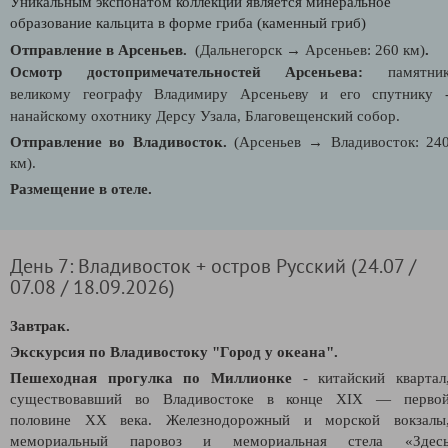
Уникальным экспонатом коллекции является минеральное
образование кальцита в форме гриба (каменный гриб)
Отправление в Арсеньев.
(Дальнегорск
→
Арсеньев: 260 км)
.
Осмотр достопримечательностей Арсеньева:
памятни
великому географу Владимиру Арсеньеву и его спутнику 
нанайскому охотнику Дерсу Узала, Благовещенский собор.
Отправление во Владивосток.
(Арсеньев
→
Владивосток: 24
км)
.
Размещение в отеле.
День 7: Владивосток + остров Русский (24.07 /
07.08 / 18.09.2026)
Завтрак.
Экскурсия по Владивостоку "Город у океана".
Пешеходная прогулка по Миллионке
-
китайский квартал
существовавший во
Владивостоке
в конце XIX — перво
половине XX века. Ж
елезнодорожный и морской вокзалы
мемориальный паровоз и мемориальная стела «Здес