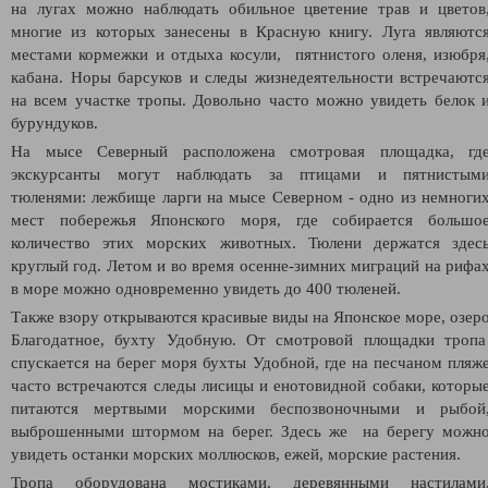
на лугах можно наблюдать обильное цветение трав и цветов
многие из которых занесены в Красную книгу. Луга являютс
местами кормежки и отдыха косули, пятнистого оленя, изюбря
кабана. Норы барсуков и следы жизнедеятельности встречаютс
на всем участке тропы. Довольно часто можно увидеть белок 
бурундуков.
На мысе Северный расположена смотровая площадка, гд
экскурсанты могут наблюдать за птицами и пятнистым
тюленями: лежбище ларги на мысе Северном - одно из немноги
мест побережья Японского моря, где собирается большо
количество этих морских животных. Тюлени держатся здес
круглый год. Летом и во время осенне-зимних миграций на рифа
в море можно одновременно увидеть до 400 тюленей.
Также взору открываются красивые виды на Японское море, озер
Благодатное, бухту Удобную. От смотровой площадки троп
спускается на берег моря бухты Удобной, где на песчаном пляж
часто встречаются следы лисицы и енотовидной собаки, которы
питаются мертвыми морскими беспозвоночными и рыбой
выброшенными штормом на берег. Здесь же на берегу можн
увидеть останки морских моллюсков, ежей, морские растения.
Тропа оборудована мостиками, деревянными настилами