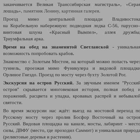
заканчивается Великая Транссибирская магистраль»,
«
Сера
лошадь
», памятник Ленину, картинная галерея
.
Проезд мимо центральной площади Владивосток
на Корабельную набережную: подводная лодка С-56, парусно
винтовая шхуна «Красный Вымпел», аллея дружбы
Триумфальная арка.
Время на обед на знаменитой Светланской
- уникальна
возможность попробовать крабов
.
Знакомство с Золотым Мостом, на который можно попасть чере
туннель, проезжая мимо Фуникулера и видовой площадк
Орлиное Гнездо. Проезд по мосту через бухту Золотой Рог.
Экскурсия на остров Русский.
За звучным именем "Русски
остров" скрывается многовековая история, полная побед 
поражений, расцвета и упадка, кровавых распрей и небывало
святости.
Во время экскурсии нас ждёт: выезд на мостовой переход п
Русскому мосту через пролив Босфор Восточный на остро
Русский. Видовая площадка на канале, мосты, лабиринт - мест
силы, ДВФУ (место, где проходил Саммит) и уникальная природ
(реликтовые деревья и растения).