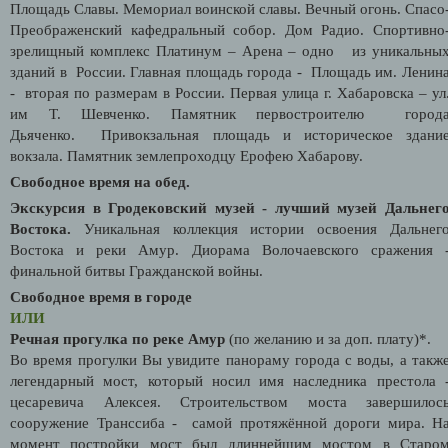
Площадь Славы. Мемориал воинской славы. Вечный огонь. Спасо
Преображенский кафедральный собор. Дом Радио. Спортивно
зрелищный комплекс Платинум – Арена – одно из уникальны
зданий в России. Главная площадь города - Площадь им. Ленин
- вторая по размерам в России. Первая улица г. Хабаровска – ул
им Т. Шевченко. Памятник первостроителю город
Дьяченко. Привокзальная площадь и историческое здани
вокзала. Памятник землепроходцу Ерофею Хабарову.
Свободное время на обед.
Экскурсия в Гродековский музей - лучший музей Дальнег
Востока.
Уникальная коллекция истории освоения Дальнег
Востока и реки Амур. Диорама Волочаевского сражения 
финальной битвы Гражданской войны.
Свободное время в городе
ИЛИ
Речная прогулка по реке Амур
(по желанию и за доп. плату)*.
Во время прогулки Вы увидите панораму города с воды, а такж
легендарный мост, который носил имя наследника престола 
цесаревича Алексея. Строительством моста завершилос
сооружение Транссиба - самой протяжённой дороги мира. Н
момент постройки мост был длиннейшим мостом в Старо