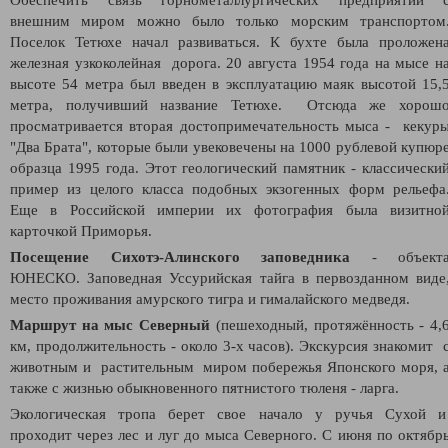
внешним миром можно было только морским транспортом
Поселок Тетюхе начал развиваться. К бухте была проложен
железная узкоколейная дорога. 20 августа 1954 года на мысе н
высоте 54 метра был введен в эксплуатацию маяк высотой 15,
метра, получивший название Тетюхе. Отсюда же хорош
просматривается вторая достопримечательность мыса - кекур
"Два Брата", которые были увековечены на 1000 рублевой купюр
образца 1995 года. Этот геологический памятник - классически
пример из целого класса подобных экзогенных форм рельефа
Еще в Российской империи их фотография была визитно
карточкой Приморья.
Посещение Сихотэ-Алинского заповедника
- объект
ЮНЕСКО. Заповедная Уссурийская тайга в первозданном виде
место проживания амурского тигра и гималайского медведя.
Маршрут на мыс Северный
(пешеходный, протяжённость - 4,
км, продолжительность - около 3-х часов). Экскурсия знакомит 
животным и растительным миром побережья Японского моря, 
также с жизнью обыкновенного пятнистого тюленя - ларга.
Экологическая тропа берет свое начало у ручья Сухой 
проходит через лес и луг до мыса Северного. С июня по октябр