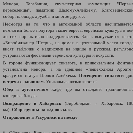
Менора, Телебашня, скульптурная композиция "Первы
переселенцы", памятник Шалому-Алейхему, Благовещенски
собор, площадь дружбы и многое другое.
Несмотря на то, что в автономной области насчитываетс
немногим более полутора тысяч евреев, еврейская культура в не
до сих пор активно поддерживается. Здесь выпускается газет
«Биробиджанер Штерн», на домах в центральной части город
висят таблички с надписями на идише и русском, регулярн
устраиваются фестивали еврейской культуры и искусств.
В городе функционирует синагога, в привокзальном фонтан
установлена менора, а на здешнем «пешеходном Арбате
красуется статуя Шолом-Алейхема.
Посещение синагоги дл
встречи с раввином.
Уникальная возможность!
Обед в аутентичном кафе
, где вы отведаете традиционны
кошерные блюда.
Возвращение в Хабаровск
(Биробиджан
→
Хабаровск: 18
км).
Сбор группы на ж/д вокзале.
Отправление в Уссурийск на
поезде
.
* Обращаем Ваше внимание, что бронирование и оплат