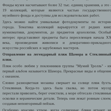
Фонды музея насчитывают более 32 тыс. единиц хранения, а это 
19 коллекций, которые являются частью государственног
музейного фонда и доступны для исследовательских работ.
Здесь можно найти уникальные фотодокументы по истори
города. Тематика коллекций варьируется от редких книг
нумизматики, документов, до предметов археологии. Особы
интерес представляют предметы быта переселенцев начала X
века, произведения живописи и декоративно-прикладног
искусства российских и зарубежных мастеров.
Отправление на легендарный пляж Шамора и Стеклянны
пляж.
Пляж особо любим у поклонников группы "Мумий Тролль" - и
первый альбом называется Шамора. Прекрасные виды и общени
с океаном.
Словно разноцветная мозаика сверкает на солнце пляж бухт
Стеклянная. Когда-то здесь была свалка, но потом мусо
перестали привозить, берег очистили, а море обтесало стеклянны
осколки и керамические детали. Теперь они лежат ровным слоем
создавая неповторимый пейзаж.
Особенно красиво утром, когда солнечные блики играют н