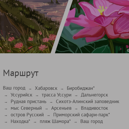
Маршрут
Ваш город
Хабаровск
Биробиджан*
→
→
Уссурийск
трасса Уссури
Дальнегорск
→
→
→
Рудная пристань
Сихотэ-Алинский заповедник
→
→
мыс Северный
Арсеньев
Владивосток
→
→
→
остров Русский
Приморский сафари-парк*
→
→
Находка*
пляж Шамора*
Ваш город
→
→
→