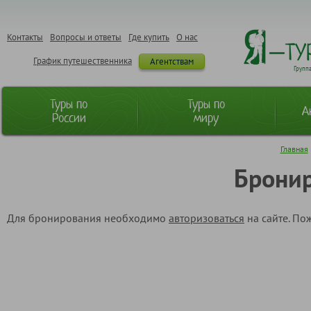
Контакты
Вопросы и ответы
Где купить
О нас
График путешественника
Агентствам
Групп
Туры по
Туры по
А
России
миру
Главная
Бронир
Для бронирования необходимо
авторизоваться
на сайте. По