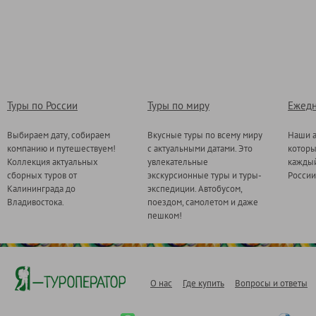
Туры по России
Туры по миру
Ежедн
Выбираем дату, собираем
Вкусные туры по всему миру
Наши а
компанию и путешествуем!
с актуальными датами. Это
котор
Коллекция актуальных
увлекательные
каждый
сборных туров от
экскурсионные туры и туры-
России
Калининграда до
экспедиции. Автобусом,
Владивостока.
поездом, самолетом и даже
пешком!
О нас
Где купить
Вопросы и ответы