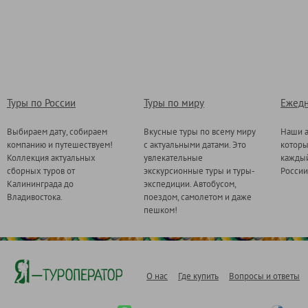
Туры по России
Туры по миру
Ежедн
Выбираем дату, собираем
Вкусные туры по всему миру
Наши а
компанию и путешествуем!
с актуальными датами. Это
котор
Коллекция актуальных
увлекательные
каждый
сборных туров от
экскурсионные туры и туры-
России
Калининграда до
экспедиции. Автобусом,
Владивостока.
поездом, самолетом и даже
пешком!
О нас
Где купить
Вопросы и ответы