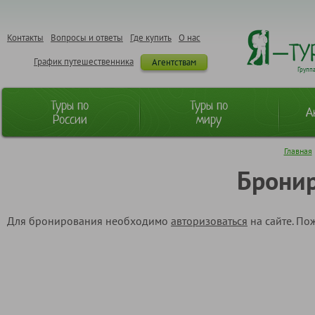
Контакты
Вопросы и ответы
Где купить
О нас
График путешественника
Агентствам
Групп
Туры по
Туры по
А
России
миру
Главная
Бронир
Для бронирования необходимо
авторизоваться
на сайте. По