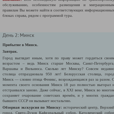
обслуживанию, особенностям размещения и миграционны
правилам Вы можете найти в соответствующих информационны
блоках справа, рядом с программой тура.
День 2: Минск
Прибытие в Минск.
Завтрак.
Город выглядит юным, хотя по праву может гордиться свои
возрастом – ведь Минск старше Москвы, Санкт-Петербурга
Варшавы и Вильнюса. Сколько лет Минску? Совсем недавн
столица отпраздновала 950 лет! Белорусская столица, горо
Минск — словно птица Феникс, возрождающаяся раз за разом. 
момента своего основания Минск 18 раз полностью выгорал 
отстраивался заново. Даже сейчас, в XXI веке, Минск во много
сохраняет очарование советских времён, и у многих гражда
бывшего СССР он вызывает ностальгию.
Обзорная экскурсия по Минску:
исторический центр, Верхни
город, Свято-Духов Кафедральный собор, Католический собо