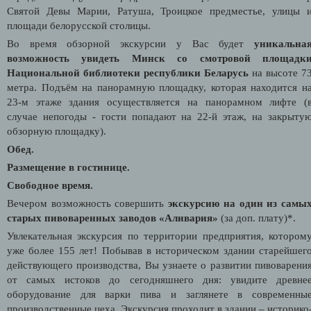
Святой Девы Марии, Ратуша, Троицкое предместье, улицы 
площади белорусской столицы.
Во время обзорной экскурсии у Вас будет
уникальна
возможность увидеть Минск со смотровой площадк
Национальной библиотеки республики Беларусь
на высоте 7
метра. Подъём на панорамную площадку, которая находится н
23-м этаже здания осуществляется на панорамном лифте (
случае непогоды - гости попадают на 22-й этаж, на закрыту
обзорную площадку).
Обед.
Размещение в гостинице.
Свободное время.
Вечером возможность совершить
экскурсию на один из самы
старых пивоваренных заводов «Аливария»
(за доп. плату)*.
Увлекательная экскурсия по территории предприятия, котором
уже более 155 лет! Побывав в историческом здании старейшег
действующего производства, Вы узнаете о развитии пивоварени
от самых истоков до сегодняшнего дня: увидите древне
оборудование для варки пива и заглянете в современны
производственные цеха. Экскурсия проходит в здании – историко