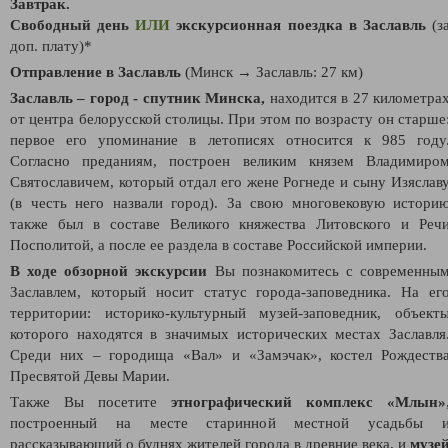
Завтрак.
Свободный день
ИЛИ
экскурсионная поездка в
Заславль
(з
доп. плату)*
Отправление в Заславль
(Минск → Заславль: 27 км)
Заславль – город - спутник Минска,
находится в 27 километра
от центра белорусской столицы. При этом по возрасту он старше
первое его упоминание в летописях относится к 985 году
Согласно преданиям, построен великим князем Владимиро
Святославичем, который отдал его жене Рогнеде и сыну Изяслав
(в честь него назвали город). За свою многовековую истори
также был в составе Великого княжества Литовского и Реч
Посполитой, а после ее раздела в составе Российской империи.
В ходе обзорной экскурсии
Вы познакомитесь с современны
Заславлем, который носит статус города-заповедника. На ег
территории: историко-культурный музей-заповедник, объект
которого находятся в значимых исторических местах Заславля
Среди них – городища «Вал» и «Замэчак», костел Рождеств
Пресвятой Девы Марии.
Также Вы посетите
этнографический комплекс «Млын»
построенный на месте старинной местной усадьбы 
рассказывающий о буднях жителей города в древние века, и
музе