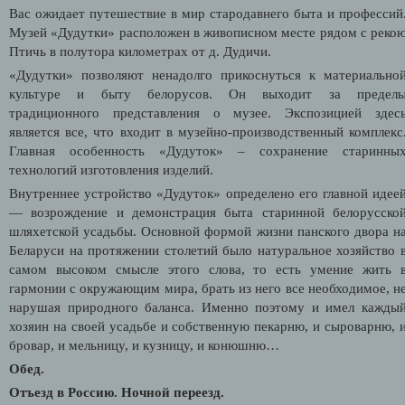
Вас ожидает путешествие в мир стародавнего быта и профессий
Музей «Дудутки» расположен в живописном месте рядом с реко
Птичь в полутора километрах от д. Дудичи.
«Дудутки» позволяют ненадолго прикоснуться к материально
культуре и быту белорусов. Он выходит за предел
традиционного представления о музее. Экспозицией здес
является все, что входит в музейно-производственный комплекс
Главная особенность «Дудуток» – сохранение старинны
технологий изготовления изделий.
Внутреннее устройство «Дудуток» определено его главной идее
— возрождение и демонстрация быта старинной белорусско
шляхетской усадьбы. Основной формой жизни панского двора н
Беларуси на протяжении столетий было натуральное хозяйство 
самом высоком смысле этого слова, то есть умение жить 
гармонии с окружающим мира, брать из него все необходимое, н
нарушая природного баланса. Именно поэтому и имел кажды
хозяин на своей усадьбе и собственную пекарню, и сыроварню, 
бровар, и мельницу, и кузницу, и конюшню…
Обед.
Отъезд в Россию. Ночной переезд.