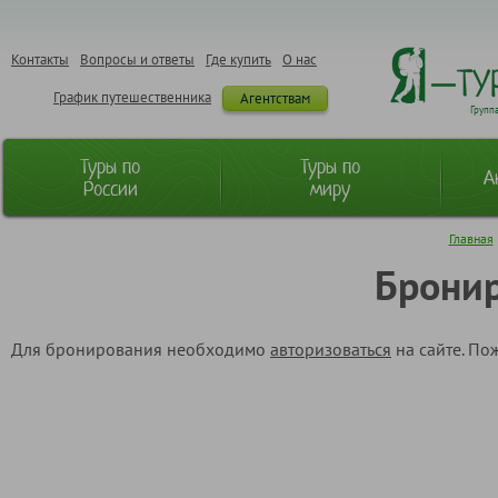
Контакты
Вопросы и ответы
Где купить
О нас
График путешественника
Агентствам
Групп
Туры по
Туры по
А
России
миру
Главная
Бронир
Для бронирования необходимо
авторизоваться
на сайте. По