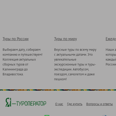
Туры по России
Туры по миру
Ежедн
Выбираем дату, собираем
Вкусные туры по всему миру
Наши а
компанию и путешествуем!
с актуальными датами. Это
котор
Коллекция актуальных
увлекательные
каждый
сборных туров от
экскурсионные туры и туры-
России
Калининграда до
экспедиции. Автобусом,
Владивостока.
поездом, самолетом и даже
пешком!
О нас
Где купить
Вопросы и ответы