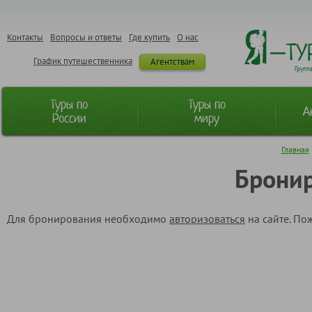
Контакты
Вопросы и ответы
Где купить
О нас
График путешественника
Агентствам
Групп
Туры по
Туры по
А
России
миру
Главная
Бронир
Для бронирования необходимо
авторизоваться
на сайте. По