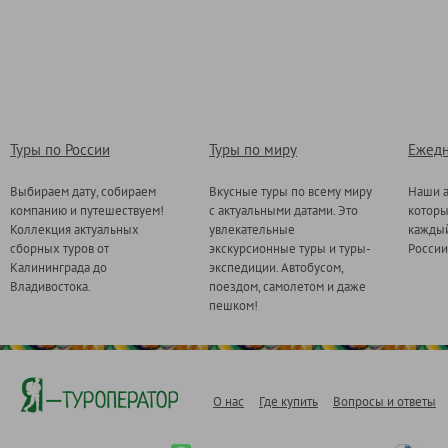
Туры по России
Туры по миру
Ежедн
Выбираем дату, собираем
Вкусные туры по всему миру
Наши а
компанию и путешествуем!
с актуальными датами. Это
котор
Коллекция актуальных
увлекательные
каждый
сборных туров от
экскурсионные туры и туры-
России
Калининграда до
экспедиции. Автобусом,
Владивостока.
поездом, самолетом и даже
пешком!
О нас
Где купить
Вопросы и ответы