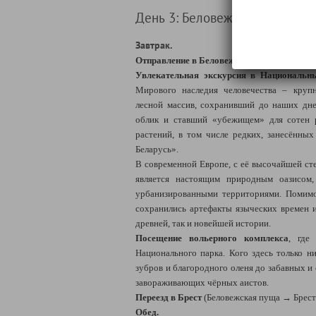
День 3: Беловежская пуща + Б
Завтрак.
Отправление в Беловежскую пущу.
Увлекательная экскурсия в Национальн
Мирового наследия человечества – круп
лесной массив, сохранивший до наших дн
облик и ставший «убежищем» для сотен 
растений, в том числе редких, занесённы
Беларусь».
В современной Европе, с её высочайшей ст
является настоящим природным оазисом
урбанизированными территориями. Помим
сохранились артефакты языческих времен 
древней, так и новейшей истории.
Посещение вольерного комплекса
, где
Национального парка. Кого здесь только н
зубров и благородного оленя до забавных и
завораживающих чёрных аистов.
Переезд в Брест
(Беловежская пуща → Брест:
Обед.