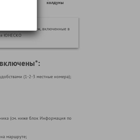
зубров
колдуны
замки Мир и Несвиж, включенные в
дия ЮНЕСКО
 включены*:
удобствами (1-2-3 местные номера);
ника (см. ниже блок Информация по
 на маршруте;