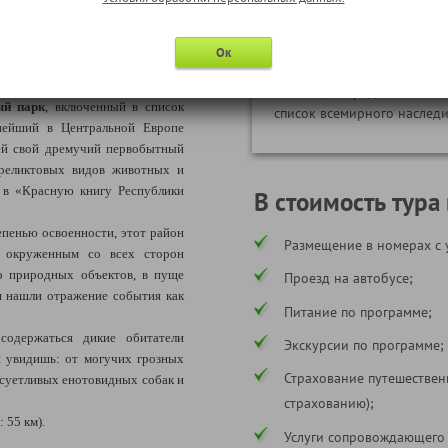
замки Мир и
рест
Несвиж
Ок
Настоящие средневековые 
ый парк
, включенный в список
список всемирного насле
нейший в Центральной Европе
ей свой дремучий первобытный
реликтовых видов животных и
х в «Красную книгу Республики
В стоимость тура
епенью освоенности, этот район
Размещение в номерах с 
, окруженным со всех сторон
о природных объектов, в пуще
Проезд на автобусе;
и нашли отражение события как
Питание по программе;
 содержаться дикие обитатели
Экскурсии по программе;
и увидишь: от могучих грозных
Страхование путешествен
 суетливых енотовидных собак и
страхованию);
 55 км).
Услуги сопровождающего