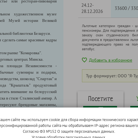
тье или ресторан-пивоварня
24.12-
/
33600
33
28.12.2026
льном художественном музее
узей Музей истории Великой
Льготные категории граждан - 
пенсионеры. Для подтверждения л
альной библиотеки Беларуси.
заказу скан студенческого бил
документа в предоставлении льго
и сделать самые красивые кадры
подтверждающего право на полу
автобус.
итом рынке "Комаровка".
орговых центрах Минска.
Добавить в избранное
на площади Независимости -
обычные сувениры и подарки,
Тур формирует: ООО "Я-Ту
оизводства, шоколад "Спартак" и
авода "Крышталь" продуктовый
атить внимание на белорусский
Посетите
ка в стиле Сталинский ампир. А
нтересуют брендовые магазины,
по Размещению")
.
нашем сайте мы используем cookie для сбора информации технического характ
 персонифицированной работы сайта мы обрабатываем IP-адрес региона вашег
Согласно ФЗ №152 О защите персональных данных.
Средневековые
Б
Условия обработки персональных данных.