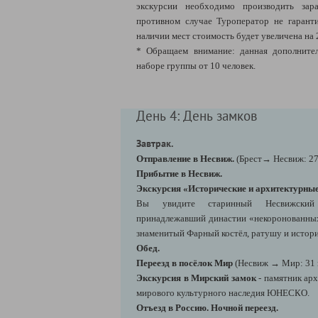
экскурсии необходимо производить зара
противном случае Туроператор не гарант
наличии мест стоимость будет увеличена на 
* Обращаем внимание: данная дополнител
наборе группы от 10 человек.
День 4: День замков
Завтрак.
Отправление в Несвиж.
(Брест→ Несвиж: 27
Прибытие в Несвиж.
Экскурсия «Исторические и архитектурны
Вы увидите старинный Несвижский 
принадлежавший династии «некоронованных 
знаменитый Фарный костёл, ратушу и истори
Обед.
Переезд в посёлок Мир
(Несвиж → Мир: 31 
Экскурсия в Мирский замок
- памятник ар
мирового культурного наследия ЮНЕСКО.
Отъезд в Россию. Ночной переезд.