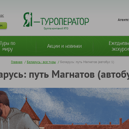
нас
Агентс
ам
Группа компаний ЯТО
Туры по
Ежеднев
Акции и новинки
миру
экскурс
Главная
/
Беларусь - все туры
/
Беларусь: путь Магнатов (автобус 1)
арусь: путь Магнатов (автобу