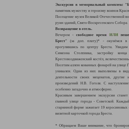
Экскурсия в мемориальный комплекс "Б
памятник мужеству и героизму воинов Крас
Посещение музея Великой Отечественной во
руин зданий, Свято-Воскресенского Собора.
Возвращение в отель.
Вечером -
свободное время
ИЛИ
пешех
Брест"
(за доп. плату)* - окунёмся в 
прогулявшись по центру Бреста. Увидим
Симеона Столпника, застройку конц
Крестовоздвиженский костёл, величественн
Посетим аллею кованных фонарей на улице Г
уникален. Одни из них выполнены в вид
деятельности своих меценатов, другие
произведений Н.В. Гоголя. С наступлени
особенно загадочно и атмосферно.
Красивым завершением экскурсии станет
главной улице города - Советской. Каждый
старинной форме зажигает 19 керосиновых 
визитной карточкой города Бреста.
* Обращаем Ваше внимание, что брониров