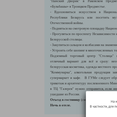
"Панский Дворик" в Раковском Предмес
«Бульбашы» в Троицком Предместье.
- Вдохновиться искусством в Национа
Республики Беларусь или посетить м
Отечественной войны.
- Подняться на смотровую площадку Национ
- Прогуляться по проспекту Независимости 
Белорусской столицы.
- Закупиться сальцом и колбасами на знамен
- Устроить себе шопинг в многочисленных т
Подземный торговый центр "Столица" 
отличный вариант для всё и сразу: не
белорусская косметика, одежда местного пр
"Коммунарка", алкогольная продукция з
супермаркет и кафе. В ГУМе следует обр
трикотаж и архитектуру послевоенного Минс
в ТЦ "Галерея" нужно отправится, если и
ушедшие из России.
Отъезд в гостиницу
(см. блок "Информация 
На 
Ночь в отеле.
В частности, для