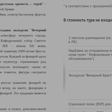
рестская крепость – герой"
-
* в соответствии с программой
ной Армии.
йны, осмотр бастионов, фортов,
В стоимость тура не входи
одная экскурсия "Вечерний
атмосферу вечернего города,
1-местное размещение (по
 Кафедральный собор Святого
в ЛК)
а XIX - начала XX веков,
Надбавка за отправление из
ый памятник 1000-летию Бреста.
ниже пункт " Информация 
оголя. Каждый из фонарей здесь
обслуживанию")
е скульптур, отражающих род
 искусно воплощают сцены из
ем темноты, фигуры смотрятся
Экскурсия "Вечерний Брест
 ритуал зажжения фонарей на
 вечер, на закате, фонарщик в
фонарей. Эта традиция является
Страховой полис (ВЗР) для 
ание и оплату дополнительной