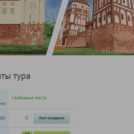
ты тура
.
Свободные места
ная)
0
000
Лист ожидания