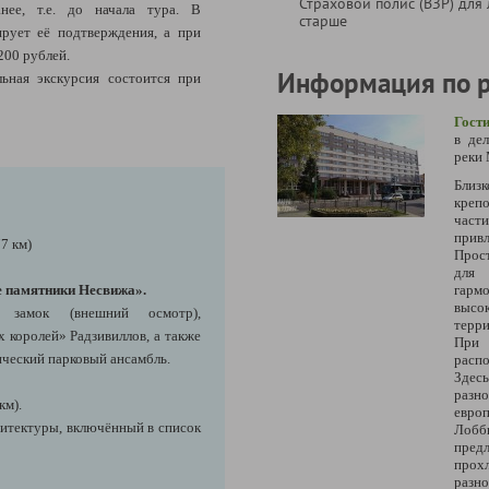
Страховой полис (ВЗР) для 
нее, т.е. до начала тура. В
старше
ирует её подтверждения, а при
200 рублей.
Информация по 
ьная экскурсия состоится при
Гост
в де
реки 
Близк
креп
час
привл
7 км)
Прос
для 
е памятники Несвижа».
га
высо
замок (внешний осмотр),
терри
королей» Радзивиллов, а также
При 
ческий парковый ансамбль.
расп
Здес
разн
км).
европ
хитектуры, включённый в список
Лобб
пре
прох
разно