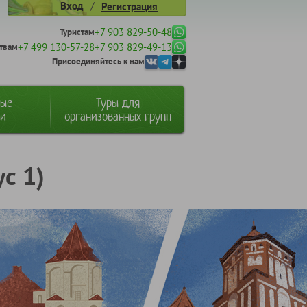
/
Вход
Регистрация
+7 903 829-50-48
Туристам
+7 499 130-57-28
+7 903 829-49-13
твам
Присоединяйтесь к нам
ные
Туры для
ии
организованных групп
с 1)