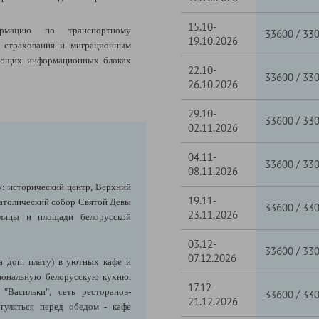
15.10-
рмацию по транспортному
/
33600
33
19.10.2026
, страхования и миграционным
ующих информационных блоках
22.10-
/
33600
33
26.10.2026
29.10-
/
33600
33
02.11.2026
04.11-
/
33600
33
08.11.2026
у:
исторический центр, Верхний
19.11-
атолический собор Святой Девы
/
33600
33
23.11.2026
улицы и площади белорусской
03.12-
/
33600
33
07.12.2026
а доп. плату) в уютных кафе и
иональную белорусскую кухню.
17.12-
"Васильки", сеть ресторанов-
/
33600
33
21.12.2026
огуляться перед обедом - кафе