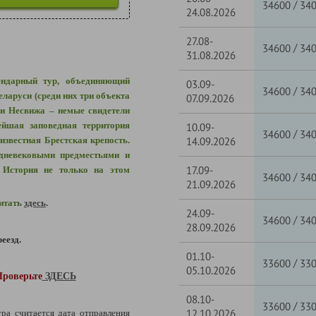
/
34600
34
24.08.2026
27.08-
/
34600
34
31.08.2026
ендарный тур, объединяющий
03.09-
/
34600
34
ларуси (среди них три объекта
07.09.2026
 Несвижа – немые свидетели
ейшая заповедная территория
10.09-
/
34600
34
известная Брестская крепость.
14.09.2026
дневековыми предместьями и
17.09-
 История не только на этом
/
34600
34
21.09.2026
читать
здесь
.
24.09-
/
34600
34
28.09.2026
еезд.
01.10-
/
33600
33
05.10.2026
Проверьте
ЗДЕСЬ
08.10-
/
33600
33
12.10.2026
ура считается дата отправления