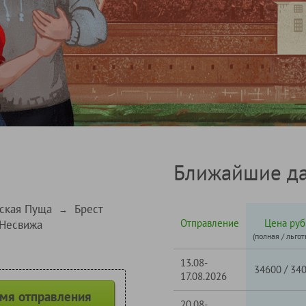
Ближайшие да
ская Пуща
Брест
→
Отправление
Цена руб
 Несвижа
(полная / льгот
13.08-
/
34600
34
17.08.2026
емя отправления
20.08-