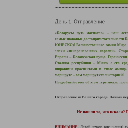
День 1: Отправление
«Беларусь: путь магнатов» – наш лег
самые знаковые достопримечательности Бе
ЮНЕСКО)! Величественные замки Мира и
эпохи «некоронованных королей». Стар
Европы – Беловежская пуща. Героически 
Столица республики – Минск с его сре
широкими проспектами в стиле ампир.
маршруте – сам маршрут стал историей!
Подробный отчет об этом туре можно про
Отправление из Вашего города. Ночной пер
Не нашли то, что искали? 
ВНИМАНИЕ!
Датой начала (окончания) т