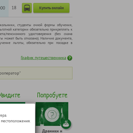
18
000
Купить онлайн
школьники, cтуденты очной формы обучения,
ьготной категории обязательно прикреплять к
ета/пенсионного удостоверения (без скана
ты может быть отказано). Наличие документа,
чение льготы, обязательно при посадке в
График путешественника
роператор"
Увидите
Попробуете
ера.
о местоположения.
еловежских
Драники и