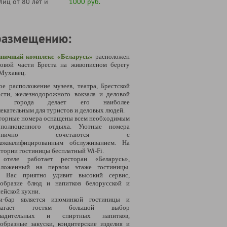
лиц от 80 лет и
1000 руб.
размещению:
иничный комплекс «Беларусь»
расположен
ловой части Бреста
на живописном берегу
Мухавец.
ое расположение музеев, театра, Брестской
ости, железнодорожного вокзала и деловой
ти города делает его наиболее
екательным для туристов и деловых людей.
торные номера оснащены всем необходимым
полноценного отдыха. Уютные номера
рмонично сочетаются с
коквалифицированным обслуживанием. На
тории гостиницы бесплатный Wi-Fi.
отеле работает ресторан «Беларусь»,
оложенный на первом этаже гостиницы.
ь Вас приятно удивит высокий сервис,
ообразие блюд и напитков белорусской и
ейской кухни.
и-бар является изюминкой гостиницы и
длагает гостям большой выбор
ладительных и спиртных напитков,
образные закуски, кондитерские изделия и