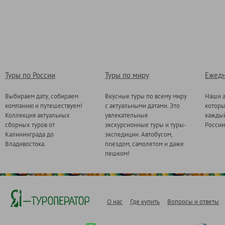
Туры по России
Туры по миру
Ежедн
Выбираем дату, собираем
Вкусные туры по всему миру
Наши а
компанию и путешествуем!
с актуальными датами. Это
котор
Коллекция актуальных
увлекательные
каждый
сборных туров от
экскурсионные туры и туры-
России
Калининграда до
экспедиции. Автобусом,
Владивостока.
поездом, самолетом и даже
пешком!
О нас
Где купить
Вопросы и ответы