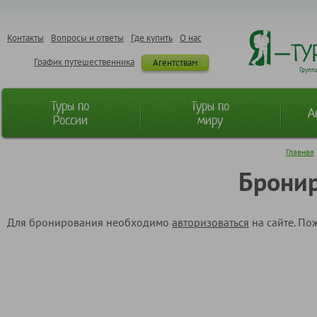
Контакты
Вопросы и ответы
Где купить
О нас
График путешественника
Агентствам
Групп
Туры по
Туры по
А
России
миру
Главная
Бронир
Для бронирования необходимо
авторизоваться
на сайте. По