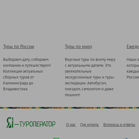
Туры по России
Туры по миру
Ежедн
Выбираем дату, собираем
Вкусные туры по всему миру
Наши а
компанию и путешествуем!
с актуальными датами. Это
котор
Коллекция актуальных
увлекательные
каждый
сборных туров от
экскурсионные туры и туры-
России
Калининграда до
экспедиции. Автобусом,
Владивостока.
поездом, самолетом и даже
пешком!
О нас
Где купить
Вопросы и ответы