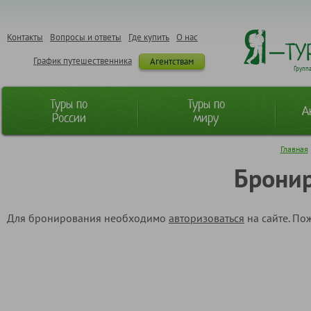
Контакты
Вопросы и ответы
Где купить
О нас
График путешественника
Агентствам
Групп
Туры по
Туры по
А
России
миру
Главная
Бронир
Для бронирования необходимо
авторизоваться
на сайте. По