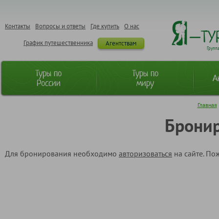
Контакты
Вопросы и ответы
Где купить
О нас
График путешественника
Агентствам
Групп
Туры по
Туры по
А
России
миру
Главная
Бронир
Для бронирования необходимо
авторизоваться
на сайте. По