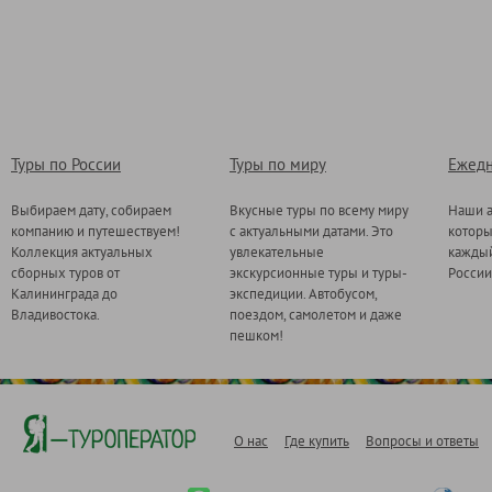
Туры по России
Туры по миру
Ежедн
Выбираем дату, собираем
Вкусные туры по всему миру
Наши а
компанию и путешествуем!
с актуальными датами. Это
котор
Коллекция актуальных
увлекательные
каждый
сборных туров от
экскурсионные туры и туры-
России
Калининграда до
экспедиции. Автобусом,
Владивостока.
поездом, самолетом и даже
пешком!
О нас
Где купить
Вопросы и ответы