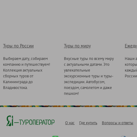
Туры по России
Туры по миру
Ежедн
Выбираем дату, собираем
Вкусные туры по всему миру
Наши а
компанию и путешествуем!
с актуальными датами. Это
котор
Коллекция актуальных
увлекательные
каждый
сборных туров от
экскурсионные туры и туры-
России
Калининграда до
экспедиции. Автобусом,
Владивостока.
поездом, самолетом и даже
пешком!
О нас
Где купить
Вопросы и ответы