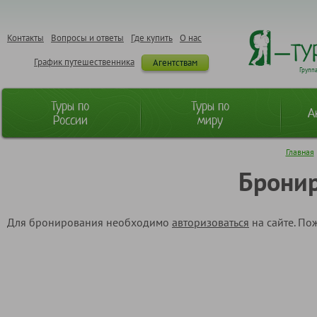
Контакты
Вопросы и ответы
Где купить
О нас
График путешественника
Агентствам
Групп
Туры по
Туры по
А
России
миру
Главная
Бронир
Для бронирования необходимо
авторизоваться
на сайте. По