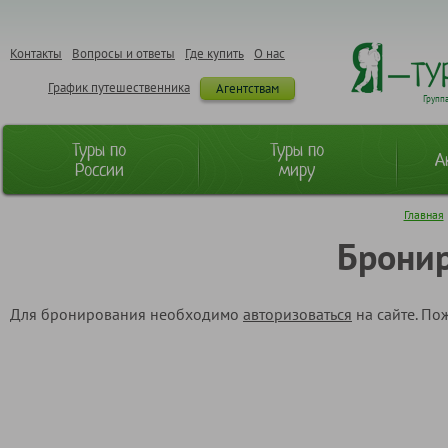
Контакты
Вопросы и ответы
Где купить
О нас
График путешественника
Агентствам
Групп
Туры по
Туры по
А
России
миру
Главная
Бронир
Для бронирования необходимо
авторизоваться
на сайте. По