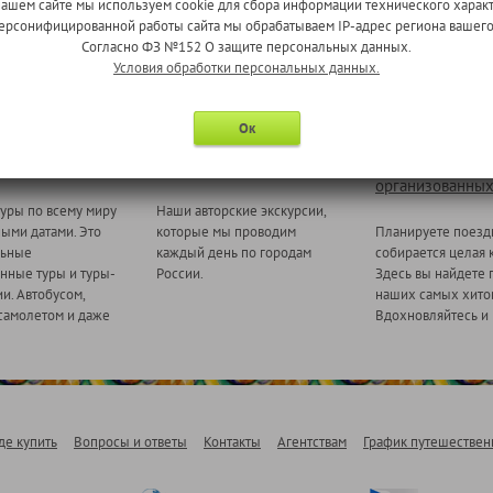
нашем сайте мы используем cookie для сбора информации технического характ
 персонифицированной работы сайта мы обрабатываем IP-адрес региона вашег
Согласно ФЗ №152 О защите персональных данных.
Условия обработки персональных данных.
Ок
 миру
Ежедневные экскурсии
Туры для
организованных
уры по всему миру
Наши авторские экскурсии,
ными датами. Это
которые мы проводим
Планируете поезд
льные
каждый день по городам
собирается целая 
нные туры и туры-
России.
Здесь вы найдете 
и. Автобусом,
наших самых хитов
самолетом и даже
Вдохновляйтесь и 
де купить
Вопросы и ответы
Контакты
Агентствам
График путешествен