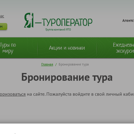
нас
Агентс
ам
Группа компаний ЯТО
Туры по
Ежеднев
Акции и новинки
миру
экскурс
Главная
/
Бронирование тура
Бронирование тура
торизоваться
на сайте. Пожалуйста войдите в свой личный каб