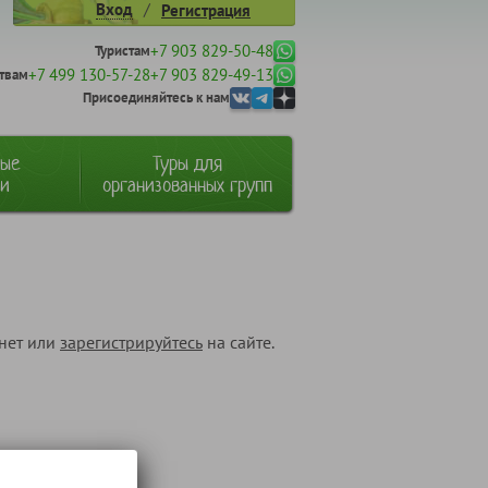
/
Вход
Регистрация
+7 903 829-50-48
Туристам
+7 499 130-57-28
+7 903 829-49-13
твам
Присоединяйтесь к нам
ные
Туры для
ии
организованных групп
инет или
зарегистрируйтесь
на сайте.