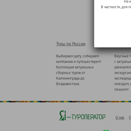
На 
В частности, для
Туры по России
Туры по
Выбираем дату, собираем
Вкусные т
компанию и путешествуем!
с актуаль
Коллекция актуальных
увлекате
сборных туров от
экскурсио
Калининграда до
экспедици
Владивостока.
поездом, 
пешком!
О нас
Г