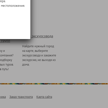
ера.
о местоположения.
Заказ экскурсовода
 групп
Найдите нужный город
ку и
на карте, выберите
компания?
экскурсовода и закажите
подборку
экскурсию, не выходя из
ых туров.
дома.
в путь!
ника
Заказ транспорта
Карта сайта