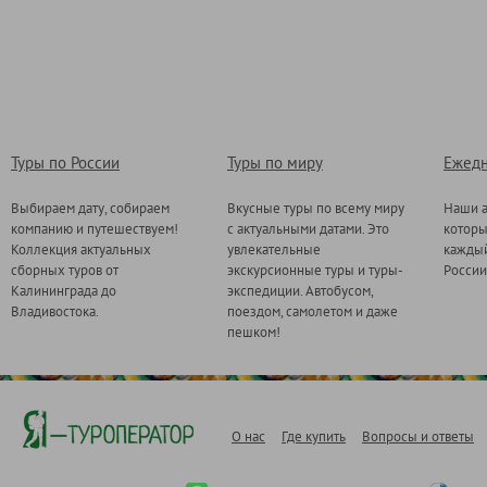
Туры по России
Туры по миру
Ежедн
Выбираем дату, собираем
Вкусные туры по всему миру
Наши а
компанию и путешествуем!
с актуальными датами. Это
котор
Коллекция актуальных
увлекательные
каждый
сборных туров от
экскурсионные туры и туры-
России
Калининграда до
экспедиции. Автобусом,
Владивостока.
поездом, самолетом и даже
пешком!
О нас
Где купить
Вопросы и ответы