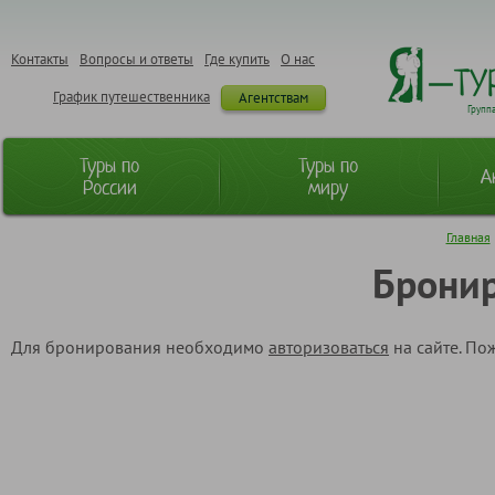
Контакты
Вопросы и ответы
Где купить
О нас
График путешественника
Агентствам
Групп
Туры по
Туры по
А
России
миру
Главная
Бронир
Для бронирования необходимо
авторизоваться
на сайте. По