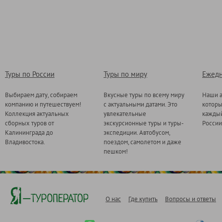
Туры по России
Туры по миру
Ежедн
Выбираем дату, собираем
Вкусные туры по всему миру
Наши а
компанию и путешествуем!
с актуальными датами. Это
котор
Коллекция актуальных
увлекательные
каждый
сборных туров от
экскурсионные туры и туры-
России
Калининграда до
экспедиции. Автобусом,
Владивостока.
поездом, самолетом и даже
пешком!
О нас
Где купить
Вопросы и ответы