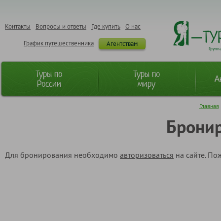
Контакты
Вопросы и ответы
Где купить
О нас
График путешественника
Агентствам
Групп
Туры по
Туры по
А
России
миру
Главная
Бронир
Для бронирования необходимо
авторизоваться
на сайте. По