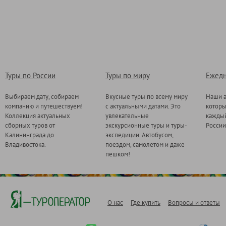
Туры по России
Туры по миру
Ежедн
Выбираем дату, собираем
Вкусные туры по всему миру
Наши а
компанию и путешествуем!
с актуальными датами. Это
котор
Коллекция актуальных
увлекательные
каждый
сборных туров от
экскурсионные туры и туры-
России
Калининграда до
экспедиции. Автобусом,
Владивостока.
поездом, самолетом и даже
пешком!
О нас
Где купить
Вопросы и ответы