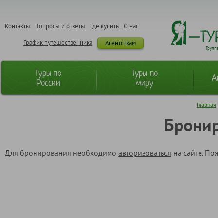
Контакты
Вопросы и ответы
Где купить
О нас
График путешественника
Агентствам
Групп
Туры по
Туры по
А
России
миру
Главная
Бронир
Для бронирования необходимо
авторизоваться
на сайте. По