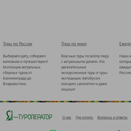
Туры по России
Туры по миру
Ежедн
Выбираем дату, собираем
Вкусные туры по всему миру
Наши а
компанию и путешествуем!
с актуальными датами. Это
котор
Коллекция актуальных
увлекательные
каждый
сборных туров от
экскурсионные туры и туры-
России
Калининграда до
экспедиции. Автобусом,
Владивостока.
поездом, самолетом и даже
пешком!
О нас
Где купить
Вопросы и ответы