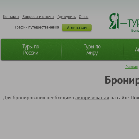
Контакты
Вопросы и ответы
Где купить
О нас
График путешественника
Агентствам
Групп
Туры по
Туры по
А
России
миру
Главная
Бронир
Для бронирования необходимо
авторизоваться
на сайте. По