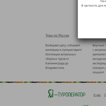
На 
В частности, для
Туры по России
Туры по
Выбираем дату, собираем
Вкусные т
компанию и путешествуем!
с актуаль
Коллекция актуальных
увлекате
сборных туров от
экскурсио
Калининграда до
экспедици
Владивостока.
поездом, 
пешком!
О нас
Г