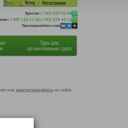
/
Вход
Регистрация
+7 903 829-50-48
Туристам
+7 499 130-57-28
+7 903 829-49-13
твам
Присоединяйтесь к нам
ные
Туры для
ии
организованных групп
инет или
зарегистрируйтесь
на сайте.