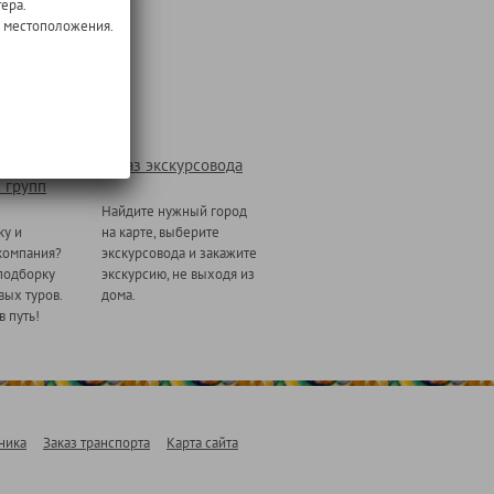
ера.
о местоположения.
Заказ экскурсовода
 групп
Найдите нужный город
ку и
на карте, выберите
компания?
экскурсовода и закажите
подборку
экскурсию, не выходя из
ых туров.
дома.
в путь!
ника
Заказ транспорта
Карта сайта