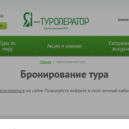
нас
Агентс
ам
Группа компаний ЯТО
Туры по
Ежеднев
Акции и новинки
миру
экскурс
Главная
/
Бронирование тура
Бронирование тура
торизоваться
на сайте. Пожалуйста войдите в свой личный каб