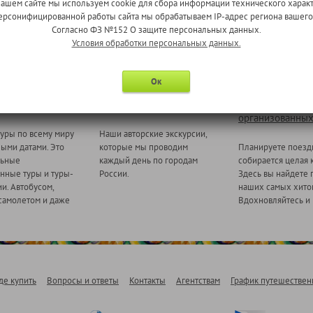
нашем сайте мы используем cookie для сбора информации технического характ
 персонифицированной работы сайта мы обрабатываем IP-адрес региона вашег
Согласно ФЗ №152 О защите персональных данных.
Условия обработки персональных данных.
Ок
 миру
Ежедневные экскурсии
Туры для
организованных
уры по всему миру
Наши авторские экскурсии,
ными датами. Это
которые мы проводим
Планируете поезд
льные
каждый день по городам
собирается целая 
нные туры и туры-
России.
Здесь вы найдете 
и. Автобусом,
наших самых хитов
самолетом и даже
Вдохновляйтесь и 
де купить
Вопросы и ответы
Контакты
Агентствам
График путешествен