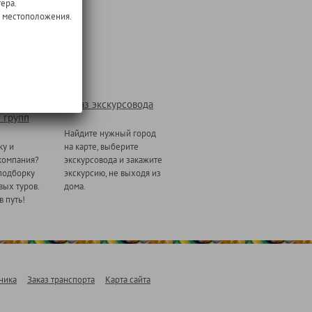
ера.
о местоположения.
Заказ экскурсовода
 групп
Найдите нужный город
ку и
на карте, выберите
компания?
экскурсовода и закажите
подборку
экскурсию, не выходя из
ых туров.
дома.
в путь!
ника
Заказ транспорта
Карта сайта