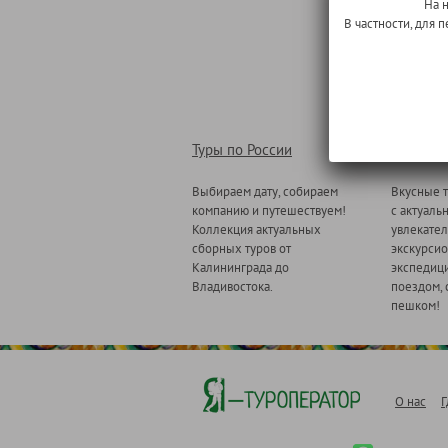
На 
В частности, для
Туры по России
Туры по
Выбираем дату, собираем
Вкусные т
компанию и путешествуем!
с актуаль
Коллекция актуальных
увлекате
сборных туров от
экскурсио
Калининграда до
экспедици
Владивостока.
поездом, 
пешком!
О нас
Г