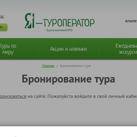
нас
Агентс
ам
Группа компаний ЯТО
Туры по
Ежеднев
Акции и новинки
миру
экскурс
Главная
/
Бронирование тура
Бронирование тура
торизоваться
на сайте. Пожалуйста войдите в свой личный каб