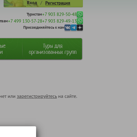
/
Вход
Регистрация
+7 903 829-50-48
Туристам
+7 499 130-57-28
+7 903 829-49-13
твам
Присоединяйтесь к нам
ные
Туры для
ии
организованных групп
инет или
зарегистрируйтесь
на сайте.