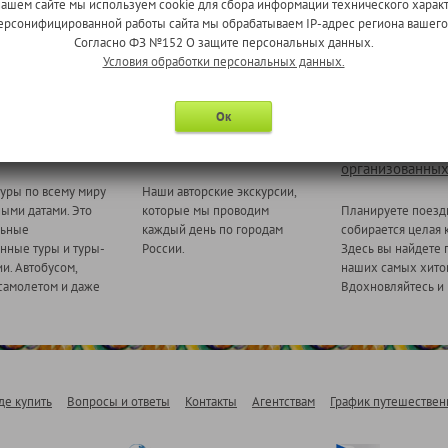
нашем сайте мы используем cookie для сбора информации технического характ
 персонифицированной работы сайта мы обрабатываем IP-адрес региона вашег
Согласно ФЗ №152 О защите персональных данных.
Условия обработки персональных данных.
Ок
 миру
Ежедневные экскурсии
Туры для
организованных
уры по всему миру
Наши авторские экскурсии,
ными датами. Это
которые мы проводим
Планируете поезд
льные
каждый день по городам
собирается целая 
нные туры и туры-
России.
Здесь вы найдете 
и. Автобусом,
наших самых хитов
самолетом и даже
Вдохновляйтесь и 
де купить
Вопросы и ответы
Контакты
Агентствам
График путешествен