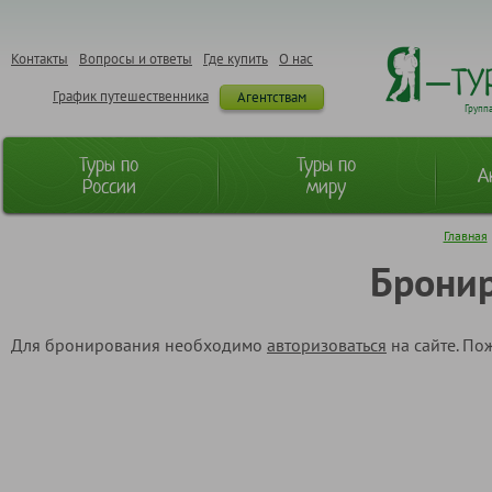
Контакты
Вопросы и ответы
Где купить
О нас
График путешественника
Агентствам
Групп
Туры по
Туры по
А
России
миру
Главная
Бронир
Для бронирования необходимо
авторизоваться
на сайте. По