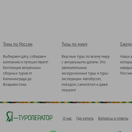
Туры по России
Туры по миру
Ежедн
Выбираем дату, собираем
Вкусные туры по всему миру
Наши а
компанию и путешествуем!
с актуальными датами. Это
котор
Коллекция актуальных
увлекательные
каждый
сборных туров от
экскурсионные туры и туры-
России
Калининграда до
экспедиции. Автобусом,
Владивостока.
поездом, самолетом и даже
пешком!
О нас
Где купить
Вопросы и ответы