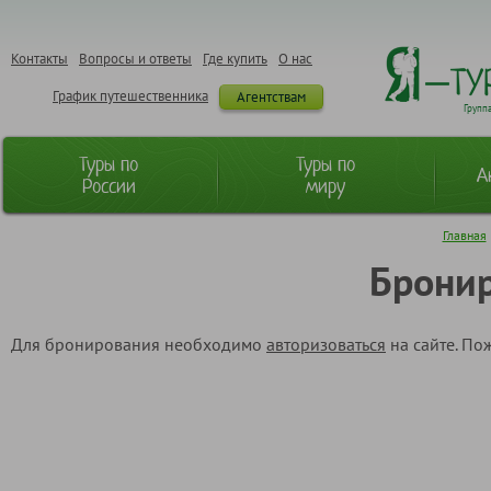
Контакты
Вопросы и ответы
Где купить
О нас
График путешественника
Агентствам
Групп
Туры по
Туры по
А
России
миру
Главная
Бронир
Для бронирования необходимо
авторизоваться
на сайте. По