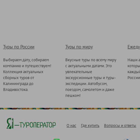
Туры по России
Туры по миру
Ежедн
Выбираем дату, собираем
Вкусные туры по всему миру
Наши а
компанию и путешествуем!
с актуальными датами. Это
котор
Коллекция актуальных
увлекательные
каждый
сборных туров от
экскурсионные туры и туры-
России
Калининграда до
экспедиции. Автобусом,
Владивостока.
поездом, самолетом и даже
пешком!
О нас
Где купить
Вопросы и ответы