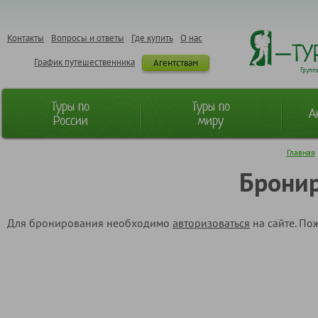
Контакты
Вопросы и ответы
Где купить
О нас
График путешественника
Агентствам
Групп
Туры по
Туры по
А
России
миру
Главная
Бронир
Для бронирования необходимо
авторизоваться
на сайте. По