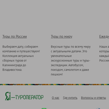
Туры по России
Туры по миру
Ежедн
Выбираем дату, собираем
Вкусные туры по всему миру
Наши а
компанию и путешествуем!
с актуальными датами. Это
котор
Коллекция актуальных
увлекательные
каждый
сборных туров от
экскурсионные туры и туры-
России
Калининграда до
экспедиции. Автобусом,
Владивостока.
поездом, самолетом и даже
пешком!
О нас
Где купить
Вопросы и ответы