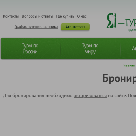
Контакты
Вопросы и ответы
Где купить
О нас
График путешественника
Агентствам
Групп
Туры по
Туры по
А
России
миру
Главная
Бронир
Для бронирования необходимо
авторизоваться
на сайте. По