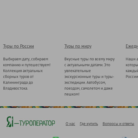
Туры по России
Туры по миру
Ежедн
Выбираем дату, собираем
Вкусные туры по всему миру
Наши а
компанию и путешествуем!
с актуальными датами. Это
котор
Коллекция актуальных
увлекательные
каждый
сборных туров от
экскурсионные туры и туры-
России
Калининграда до
экспедиции. Автобусом,
Владивостока.
поездом, самолетом и даже
пешком!
О нас
Где купить
Вопросы и ответы