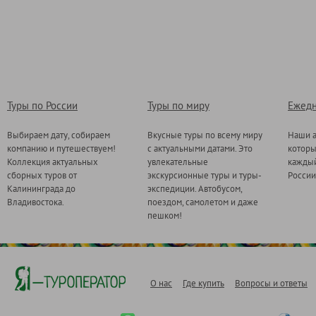
Туры по России
Туры по миру
Ежедн
Выбираем дату, собираем
Вкусные туры по всему миру
Наши а
компанию и путешествуем!
с актуальными датами. Это
котор
Коллекция актуальных
увлекательные
каждый
сборных туров от
экскурсионные туры и туры-
России
Калининграда до
экспедиции. Автобусом,
Владивостока.
поездом, самолетом и даже
пешком!
О нас
Где купить
Вопросы и ответы