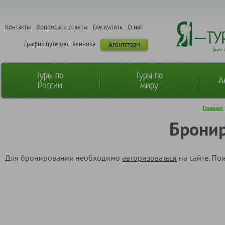
Контакты
Вопросы и ответы
Где купить
О нас
График путешественника
Агентствам
Групп
Туры по
Туры по
А
России
миру
Главная
Бронир
Для бронирования необходимо
авторизоваться
на сайте. По