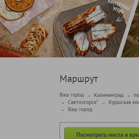
Маршрут
Ваш город
Калининград
по
→
→
Светлогорск*
Куршская ко
→
→
Ваш город
→
Посмотреть места и вр