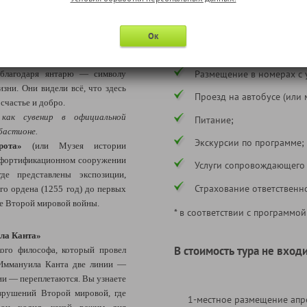
накомиться с хомлинами
—
большой семьи — от старшего
Ок
В стоимость тура
маленьких, которые, по легенде,
 изделия из янтаря. Они мечтают
Размещение в номерах с 
 благодаря янтарю — символу
зни. Они видели всё, что здесь
Проезд на автобусе (или 
счастье и добро.
как сувенир в официальной
Питание;
бастионе.
Экскурсии по программе;
рота»
(или Музея истории
м фортификационном сооружении
Услуги сопровождающего
е представлены экспозиции,
Страхование ответственн
о ордена (1255 год) до первых
ле Второй мировой войны.
* в соответствии с программой
ла Канта
»
В стоимость тура не входи
кого философа, который провел
 Иммануила Канта две линии —
ии — переплетаются. Вы узнаете
азрушений Второй мировой, где
1-местное размещение апре