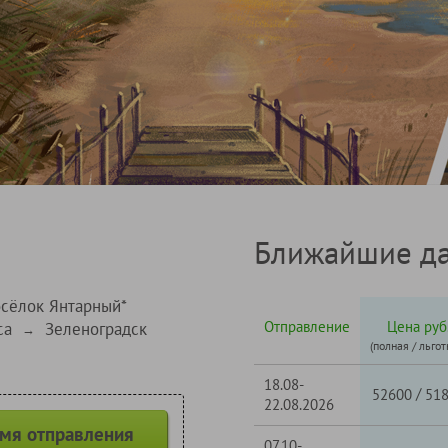
Ближайшие да
сёлок Янтарный*
Отправление
Цена руб
са
Зеленоградск
→
(полная / льгот
18.08-
/
52600
51
22.08.2026
емя отправления
07.10-