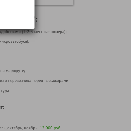
 включены*:
удобствами (1-2-3 местные номера);
микроавтобусе);
 на маршруте;
ости перевозчика перед пассажирами;
 тура
т:
ль, октябрь, ноябрь
12 000 руб.