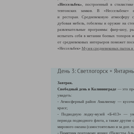
«Нессельбек»
, построенный в стилистик
тевтонских замков. В «Нессельбеке» 
и ресторан. Средневековую атмосферу с
дубовая мебель, гобелены и оружие на сте
развлекательные программы: фаер-шоу, р
испытать себя в метании боевых топоров и
от средневековых интерьеров поможет пос
«Нессельбек»
Музея средневековых пыток и
День 3: Светлогорск + Янтарн
Завтрак.
Свободный день в Калининграде
— это пр
увидеть:
- Атмосферный район Амалиенау
— кусоче
красе;
- Подводную лодку-музей «Б-413» — ун
периода подводного флота, а также другие 
мирового океана (самостоятельно и за доп. п
- Памятник почтовому ящику (Палестра Аль