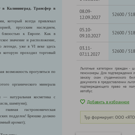
т в Калининград. Трансфер в
08.09-
/
52600
51
12.09.2027
и, который всегда привлекал
орией, прусским наследием,
05.10-
/
52600
51
 близостью к Европе. Как в
09.10.2027
еское значение и расположение,
 легенде, уже в VI веке здесь
03.11-
/
52600
51
рез которую проходил торговый
07.11.2027
Льготные категории граждан - 
ая возможность прогуляться по
пенсионеры. Для подтверждения л
заказу скан студенческого бил
документа в предоставлении льго
этого органического минерала
подтверждающего право на полу
автобус.
ы — натуральная косметика с
Добавить в избранное
асла, шампуни);
лавная гастрономическая
йских подделок! Брюшко должно
Тур формирует: ООО «ЯТО
ымный аромат);
 Тильзит»;