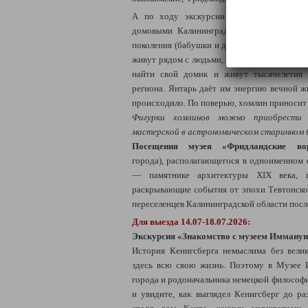
А по ходу экскурсии мы будем также
з
домовыми Калининграда, членами одной 
поколения (бабушки и дедушки) и до самых 
живут рядом с людьми, а по ночам мастерят
найти свой домик и живут тысячелетия
региона. Янтарь даёт им энергию вечной жи
происходило. По поверью, хомлин приносит 
Фигурки хомлинов можно приобрести 
мастерской в астрономическом старинном 
Посещения музея «Фридландские во
города), располагающегося в одноименно
— памятнике архитектуры XIX века, гд
раскрывающие события от эпохи Тевтонског
переселенцев Калининградской области пос
Для выезда 14.07-18.07.2026:
Экскурсия
«
Знакомство с музеем Иммануи
История Кенигсберга немыслима без вели
здесь всю свою жизнь. Поэтому в Музее
города и родоначальника немецкой философ
и увидите, как выглядел Кенигсберг до р