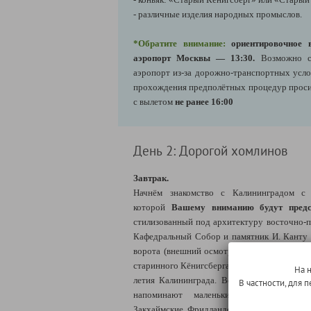
- различные изделия народных промыслов.
*Обратите внимание:
ориентировочное 
аэропорт Москвы — 13:30.
Возможно с
аэропорт из-за дорожно-транспортных усло
прохождения предполётных процедур проси
с вылетом
не ранее 16:00
День 2: Дорогой хомлинов
Завтрак.
Начнём знакомство с Калининградом 
которой
Вашему вниманию будут предс
стилизованный под архитектуру восточно-п
Кафедральный Собор и памятник И. Канту 
ворота (внешний осмотр) — одни из семи 
старинного Кёнигсберга, а в 2005 году ста
На 
летия Калининграда. Ворота выстроены в
В частности, для
напоминают маленький замок. Также 
Закхаймские, Фридландские ворота, выстрое