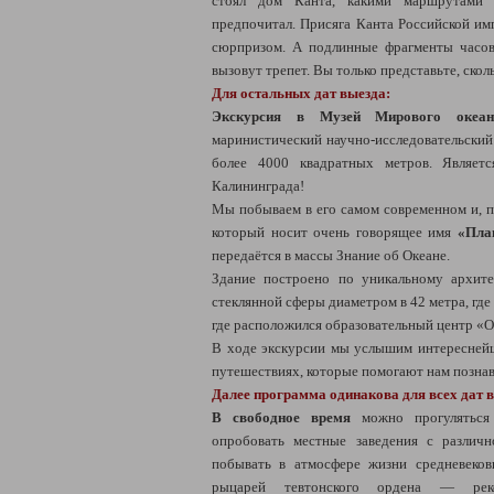
стоял дом Канта, какими маршрутами
предпочитал. Присяга Канта Российской имп
сюрпризом. А подлинные фрагменты часов
вызовут трепет. Вы только представьте, сколь
Для остальных дат выезда:
Экскурсия в Музей Мирового океан
маринистический научно-исследовательский
более 4000 квадратных метров. Являет
Калининграда!
Мы побываем в его самом современном и, п
который носит очень говорящее имя
«Пла
передаётся в массы Знание об Океане.
Здание построено по уникальному архите
стеклянной сферы диаметром в 42 метра, где
где расположился образовательный центр 
В ходе экскурсии мы услышим интереснейш
путешествиях, которые помогают нам познав
Далее программа одинакова для всех дат 
В свободное время
можно прогуляться
опробовать местные заведения с различн
побывать в атмосфере жизни средневеко
рыцарей тевтонского ордена — рек