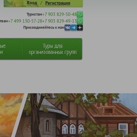
/
Вход
Регистрация
+7 903 829-50-48
Туристам
+7 499 130-57-28
+7 903 829-49-13
твам
Присоединяйтесь к нам
ные
Туры для
ии
организованных групп