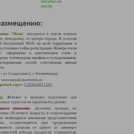
покупке на
месте)
размещению:
иница "Маяк"
находится в тихом зеленом
е, неподалеку от центра города
.
К услугам
ей бесплатный Wi-Fi на всей территории и
осуточная стойка регистрации.
Номера отеля
к" оформлены в классическом стиле и
ены телевизором, шкафом и холодильником.
споряжении гостей собственная ванная
та.
с:
ул. Солдатская 2,
г. Калининград
:
www.
mayak-slavhotels.ru
тровый адрес:
С
392024011541
о!
Женское и мужское подселение для
чных туристов на гарантии без доплат.
щаем внимание:
заселение граждан, не
гших 18-летнего возраста, в сопровождении
 не являющихся законными представителями
нка, осуществляется при предъявлении
менного согласия от одного из законных
тавителей ребенка (родителя, усыновителя,