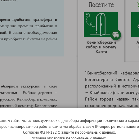
Посетите
время прибытия трансфера в
мещение времени прибытия в
вий. В связи с необходимостью
м приобретать билеты на рейсы
Кенигсберский
А
собор и могилу
Канта
"Кёнигсбергский кафедр
Богоматери и Святого Ад
расположенный в историч
с
о
бзорной экскурсии,
в ходе
— Кнайпхофе (ныне именуе
тавлены:
Рыбная деревня –
Район города назван так
русского Кёнигсберга комплекс;
похоронен родоначальник
(внешний осмотр); Королевские
Иммануил Кант. В 2008 г
сохранившихся городских ворот
собор" был признан гла
вшие символом празднования 750-
нашем сайте мы используем cookie для сбора информации технического характ
области в результате под
 неоготическом стиле и внешне
 персонифицированной работы сайта мы обрабатываем IP-адрес региона вашег
янтарного края».
осмотрите Бранденбургские,
Согласно ФЗ №152 О защите персональных данных.
Условия обработки персональных данных.
нные в этом же стиле.