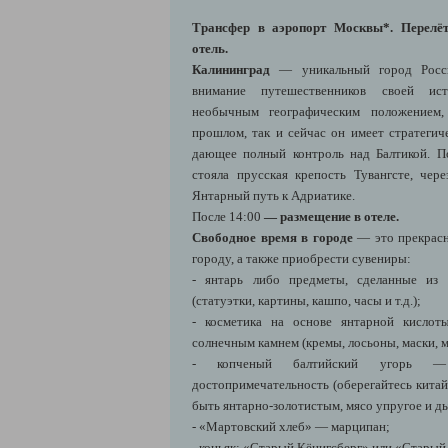
Трансфер в аэропорт Москвы*.
Перелё
отель.
Калининград
— уникальный город Росси
внимание путешественников своей ист
необычным географическим положением,
прошлом, так и сейчас он имеет стратегич
дающее полный контроль над Балтикой. По
стояла прусская крепость Тувангсте, че
Янтарный путь к Адриатике.
После 14:00
— размещение в отеле.
Свободное время в городе
— это прекрасн
городу, а также приобрести сувениры:
- янтарь либо предметы, сделанные из 
(статуэтки, картины, кашпо, часы и т.д.);
- косметика на основе янтарной кислот
солнечным камнем (кремы, лосьоны, маски, м
- копченый балтийский угорь — г
достопримечательность (оберегайтесь кита
быть янтарно-золотистым, мясо упругое и д
- «Мартовский хлеб» — марципан;
- коньяк: «Старый Кёнигсберг» или «Старый