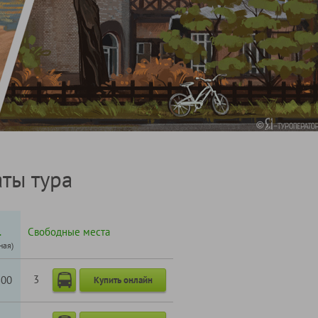
ты тура
.
Свободные места
ная)
3
800
Купить онлайн