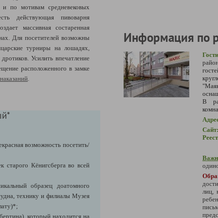
е и по мотивам средневековых
есть действующая пивоварня
оздает массивная состаренная
Информация по 
нах. Для посетителей возможны
ыцарские турниры на лошадях,
Гост
 дротиков. Усилить впечатление
район
ещение расположенного в замке
гост
кругл
 наказаний
.
"Мая
оснащ
В ра
комна
ый*
Адре
Сайт
Реес
екрасная возможность посетить/
Важн
к старого Кёнигсберга во всей
одино
Обра
дости
икальный образец доатомного
лиц,
судна, технику и филиалы Музея
ребе
лату)*;
пись
предс
бертина), который находится на