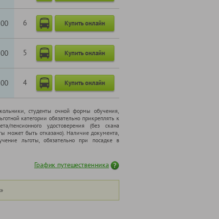
6
800
Купить онлайн
5
800
Купить онлайн
4
800
Купить онлайн
школьники, cтуденты очной формы обучения,
ьготной категории обязательно прикреплять к
ета/пенсионного удостоверения (без скана
ты может быть отказано). Наличие документа,
чение льготы, обязательно при посадке в
График путешественника
»