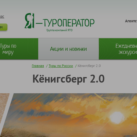
нас
Агентс
ам
Группа компаний ЯТО
Туры по
Ежеднев
Акции и новинки
миру
экскурс
Главная
/
Туры по России
/
Кёнигсберг 2.0
Кёнигсберг 2.0