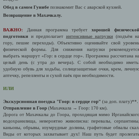
Обед в самом Гунибе
познакомит Вас с аварской кухней.
Возвращение в Махачкалу.
ВАЖНО:
Данная программа требует
хорошей физическо
подготовки
и предполагает
интенсивные нагрузки
(подъём н
гору, пешие переходы). Объективно оценивайте свой уровен
физической формы. Для снижения нагрузки рекомендуетс
выбрать маршрут «Гор: в сердце гор». Программа рассчитана н
целый день (с утра до вечера). С собой необходимо иметь
удобную обувь для ходьбы, солнцезащитные очки, крем, личну
аптечку, репелленты и сухой паёк при необходимости.
ИЛИ
Экскурсионная поездка "Гоор: в сердце гор"
(за доп. плату)**.
Отправление в Гоор
(Махачкала → Гоор: 170 км).
Дорога от Махачкалы до Гоора, проходящая мимо Ирганайског
водохранилища, невероятно живописна: перевалы, серпантины
каньоны, обрывы, изумрудные долины, графитовые обвалы скал
Виды от которых захватывает дух! Наш путь будет пролегат