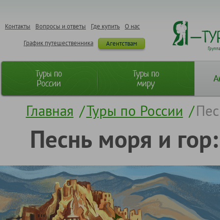
Контакты
Вопросы и ответы
Где купить
О нас
График путешественника
Агентствам
Групп
Туры по
Туры по
А
России
миру
Главная
/
Туры по России
/
Пес
Песнь моря и гор: