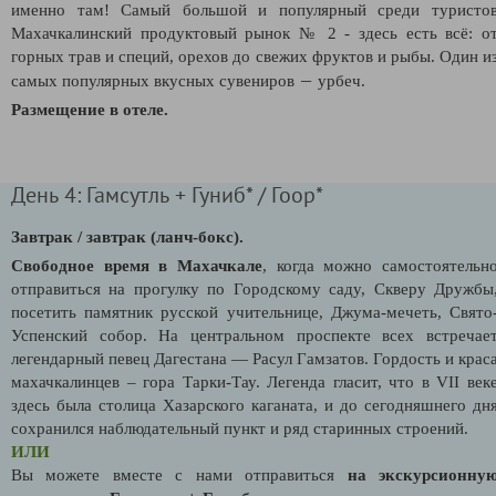
именно там! Самый большой и популярный среди туристо
Махачкалинский продуктовый рынок № 2 - здесь есть всё: о
горных трав и специй, орехов до свежих фруктов и рыбы. Один и
—
самых популярных вкусных сувениров
урбеч.
Размещение в отеле.
День 4: Гамсутль + Гуниб* / Гоор*
Завтрак / завтрак (ланч-бокс).
Свободное время в Махачкале
, когда можно самостоятельн
отправиться на прогулку по Городскому саду, Скверу Дружбы
посетить памятник русской учительнице, Джума-мечеть, Свято
Успенский собор. На центральном проспекте всех встречае
легендарный певец Дагестана — Расул Гамзатов. Гордость и крас
махачкалинцев – гора Тарки-Тау. Легенда гласит, что в VII век
здесь была столица Хазарского каганата, и до сегодняшнего дн
сохранился наблюдательный пункт и ряд старинных строений.
ИЛИ
Вы можете вместе с нами отправиться
на экскурсионну