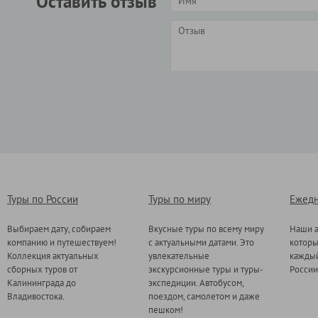
Оставить отзыв
Туры по России
Туры по миру
Ежедн
Выбираем дату, собираем
Вкусные туры по всему миру
Наши а
компанию и путешествуем!
с актуальными датами. Это
котор
Коллекция актуальных
увлекательные
каждый
сборных туров от
экскурсионные туры и туры-
России
Калининграда до
экспедиции. Автобусом,
Владивостока.
поездом, самолетом и даже
пешком!