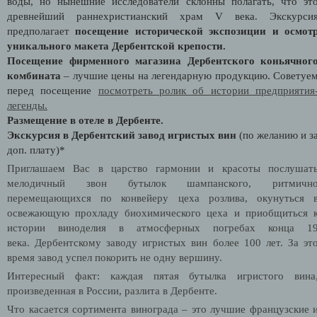
воды, но нынешние исследователи склонны полагать, что эт
древнейший раннехристианский храм V века. Экскурси
предполагает
посещение исторической экспозиции и осмот
уникального макета Дербентской крепости.
Посещение фирменного магазина Дербентского коньячног
комбината
– лучшие цены на легендарную продукцию. Советуе
перед посещение
посмотреть ролик об истории предприятия
легенды.
Размещение в отеле в Дербенте.
Экскурсия в Дербентский завод игристых вин
(по желанию и з
доп. плату)*
Приглашаем Вас в царство гармонии и красоты послушат
мелодичный звон бутылок шампанского, ритмичн
перемещающихся по конвейеру цеха розлива, окунуться 
освежающую прохладу биохимического цеха и приобщиться 
истории виноделия в атмосферных погребах конца 1
века.
Дербентскому заводу игристых вин более 100 лет. За эт
время завод успел покорить не одну вершину.
Интересный факт:
каждая пятая бутылка игристого вина
произведенная в России, разлита в Дербенте.
Что касается сортимента винограда – это лучшие французские 