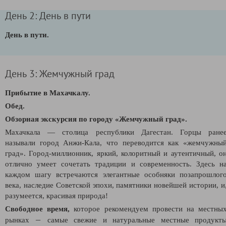
День 2: День в пути
День в пути.
День 3: Жемчужный град
Прибытие в Махачкалу.
Обед.
Обзорная экскурсия по городу
«
Жемчужный град
»
.
Махачкала — столица республики Дагестан. Горцы ране
называли город Анжи-Кала, что переводится как «жемчужны
град». Город-миллионник, яркий, колоритный и аутентичный, о
отлично умеет сочетать традиции и современность. Здесь н
каждом шагу встречаются элегантные особняки позапрошлог
века, наследие Советской эпохи, памятники новейшей истории, и
разумеется, красивая природа!
Свободное время,
которое рекомендуем провести на местны
—
рынках
самые свежие и натуральные местные продукт