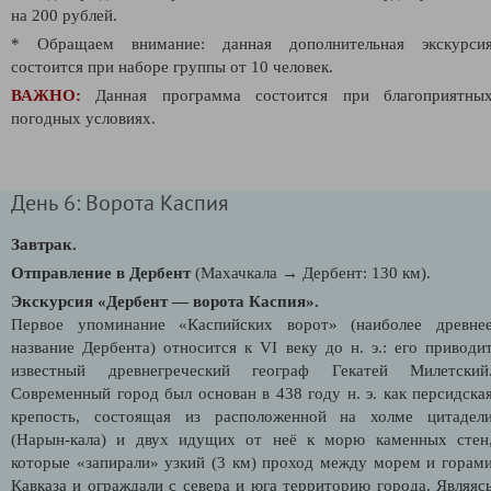
на 200 рублей.
* Обращаем внимание: данная дополнительная экскурси
состоится при наборе группы от 10 человек.
ВАЖНО:
Данная программа состоится при благоприятны
погодных условиях.
День 6: Ворота Каспия
Завтрак.
Отправление в Дербент
(Махачкала → Дербент: 130 км).
Экскурсия «Дербент — ворота Каспия».
Первое упоминание «Каспийских ворот» (наиболее древне
название Дербента) относится к VI веку до н. э.: его приводи
известный древнегреческий географ Гекатей Милетский
Современный город был основан в 438 году н. э. как персидска
крепость, состоящая из расположенной на холме цитадел
(Нарын-кала) и двух идущих от неё к морю каменных стен
которые «запирали» узкий (3 км) проход между морем и горам
Кавказа и ограждали с севера и юга территорию города. Являяс