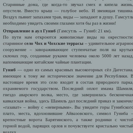
Старинные дома, где когда-то звучал смех и кипела жизнь
опустели. Вместо крыш — голубое небо. И звенящая тишина
Воздух пьянит запахами трав, виды — западают в душу. Гамсутл
необходимо увидеть своими глазами хотя бы раз в жизни!
Отправление в аул Гуниб
(Гамсутль → Гуниб: 21 км).
По пути нам откроются живописные виды на окрестности
старинное
село Чох и Чохские террасы
– удивительное аграрно
сооружение – завораживающее ступенчатые поля на круты
склонах гор, созданные руками человека около 5000 лет назад
напоминающие китайские чайные плантации.
Гуниб
— одно из самых красивых высокогорных сёл Дагестана
имеющее к тому же историческое значение для Республики. 
настоящее время это село входит в состав природного парка
охраняемого государством. Последний оплот имама Шамиля
гнездо аварского волка, место, где завершилась бесконечна
кавказская война, здесь Шамиль дал последний приказ и закончи
«газават» – войну с «неверными». Вы увидите горы Гунибског
плато, места, вдохновившие Айвазовского, символ Гуниба 
крепостные ворота Барятинского, а также родники с чисто
горной водой, парящих орлов и почувствуете кристально чисты
воздух.