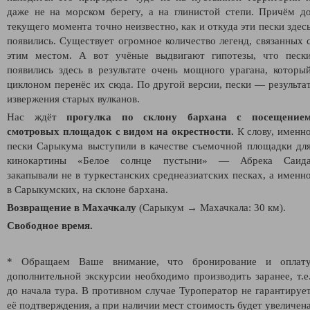
даже не на морском берегу, а на глинистой степи. Причём д
текущего момента точно неизвестно, как и откуда эти пески здес
появились. Существует огромное количество легенд, связанных 
этим местом. А вот учёные выдвигают гипотезы, что песк
появились здесь в результате очень мощного урагана, которы
циклоном перенёс их сюда. По другой версии, пески — результа
извержения старых вулканов.
Нас ждёт
прогулка по склону бархана с посещение
смотровых площадок с видом на окрестности.
К слову, именн
пески Сарыкума выступили в качестве съемочной площадки дл
кинокартины «Белое солнце пустыни» — Абрека Саид
закапывали не в туркестанских среднеазиатских песках, а именн
в Cарыкумских, на склоне бархана.
Возвращение в Махачкалу
(Сарыкум
→ Махачкала: 30 км).
Свободное время.
* Обращаем Ваше внимание, что бронирование и оплат
дополнительной экскурсии необходимо производить заранее, т.е
до начала тура. В противном случае Туроператор не гарантируе
её подтверждения, а при наличии мест стоимость будет увеличен