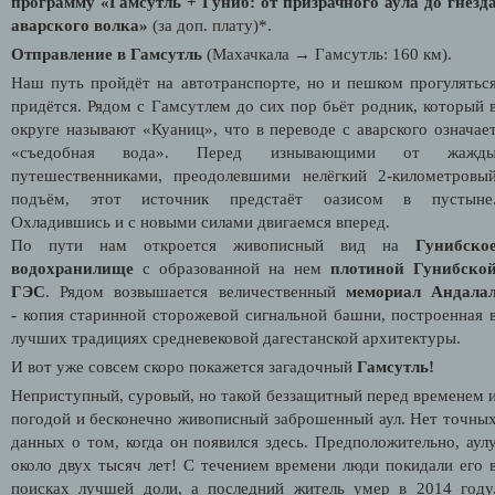
программу «Гамсутль + Гуниб: от призрачного аула до гнезд
аварского волка»
(за доп. плату)*.
Отправление в Гамсутль
(Махачкала → Гамсутль: 160 км).
Наш путь пройдёт на автотранспорте, но и пешком прогулятьс
придётся. Рядом с Гамсутлем до сих пор бьёт родник, который 
округе называют «Куаниц», что в переводе с аварского означае
«съедобная вода». Перед изнывающими от жажд
путешественниками, преодолевшими нелёгкий 2-километровы
подъём, этот источник предстаёт оазисом в пустыне
Охладившись и с новыми силами двигаемся вперед.
По пути нам откроется живописный вид на
Гунибско
водохранилище
с образованной на нем
плотиной Гунибско
ГЭС
. Рядом возвышается величественный
мемориал Андала
-
копия старинной сторожевой сигнальной башни, построенная 
лучших традициях средневековой дагестанской архитектуры.
И вот уже совсем скоро покажется загадочный
Гамсутль!
Неприступный, суровый, но такой беззащитный перед временем 
погодой и бесконечно живописный заброшенный аул. Нет точны
данных о том, когда он появился здесь. Предположительно, аул
около двух тысяч лет! С течением времени люди покидали его 
поисках лучшей доли, а последний житель умер в 2014 году