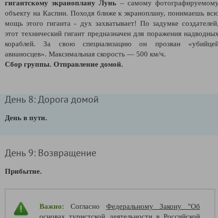
г
игантскому экраноплану Лунь
– самому фотографируемом
объекту на Каспии. Походя ближе к экраноплану, понимаешь вс
мощь этого гиганта - дух захватывает! По задумке создателей
этот технический гигант предназначен для поражения надводны
кораблей. За свою специализацию он прозван «убийце
авианосцев». Максимальная скорость — 500 км/ч.
Сбор группы. Отправление домой.
День 8: Дорога домой
День в пути.
День 9: Возвращение
Прибытие.
Важно:
Согласно
Федеральному Закону "Об
основах туристской деятельности в Российской