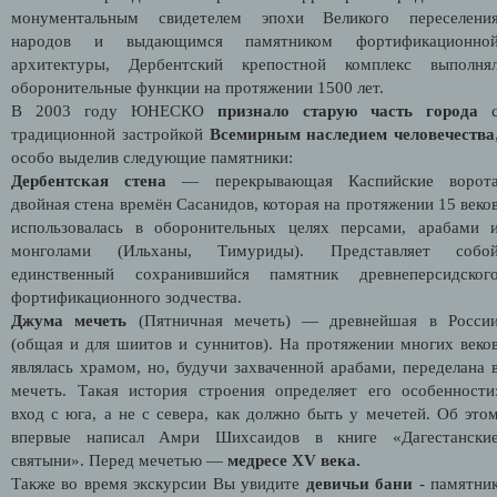
монументальным свидетелем эпохи Великого переселени
народов и выдающимся памятником фортификационно
архитектуры, Дербентский крепостной комплекс выполня
оборонительные функции на протяжении 1500 лет.
В 2003 году ЮНЕСКО
признало старую часть города
традиционной застройкой
Всемирным наследием человечества
особо выделив следующие памятники:
Дербентская стена
— перекрывающая Каспийские ворот
двойная стена времён Сасанидов, которая на протяжении 15 веко
использовалась в оборонительных целях персами, арабами 
монголами (Ильханы, Тимуриды). Представляет собо
единственный сохранившийся памятник древнеперсидског
фортификационного зодчества.
Джума мечеть
(Пятничная мечеть) — древнейшая в Росси
(общая и для шиитов и суннитов). На протяжении многих веко
являлась храмом, но, будучи захваченной арабами, переделана 
мечеть. Такая история строения определяет его особенности
вход с юга, а не с севера, как должно быть у мечетей. Об это
впервые написал Амри Шихсаидов в книге «Дагестански
святыни». Перед мечетью —
медресе XV века.
Также во время экскурсии Вы увидите
девичьи бани
- памятни