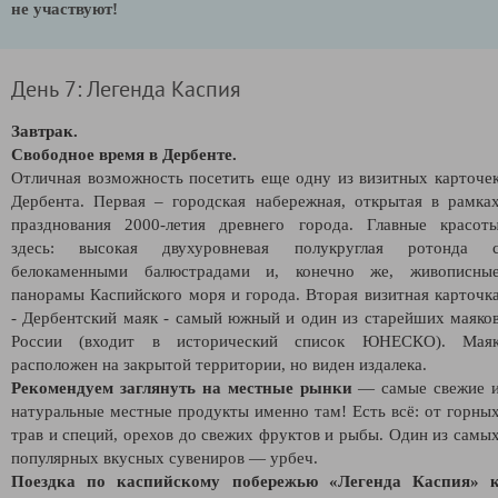
не участвуют!
День 7: Легенда Каспия
Завтрак.
Свободное время в Дербенте.
Отличная возможность посетить еще одну из визитных карточе
Дербента. Первая – городская набережная, открытая в рамка
празднования 2000-летия древнего города. Главные красот
здесь: высокая двухуровневая полукруглая ротонда 
белокаменными балюстрадами и, конечно же, живописны
панорамы Каспийского моря и города. Вторая визитная карточк
-
Дербентский маяк -
самый южный и один из старейших маяко
России (входит в исторический список ЮНЕСКО). Мая
расположен на закрытой территории, но виден издалека.
Рекомендуем заглянуть на местные рынки
— самые свежие 
натуральные местные продукты именно там! Есть всё: от горны
трав и специй, орехов до свежих фруктов и рыбы. Один из самы
популярных вкусных сувениров — урбеч.
Поездка по каспийскому побережью «Легенда Каспия» 