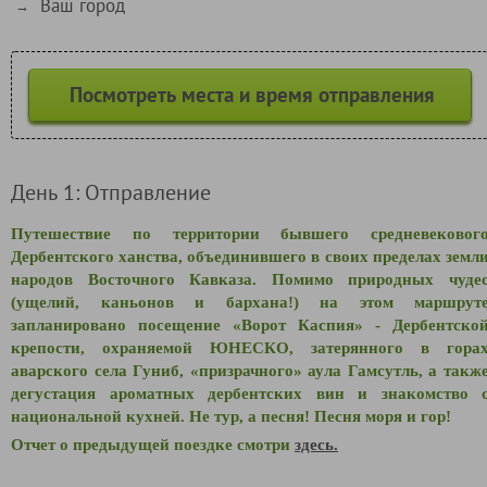
Ваш город
→
Посмотреть места и время отправления
День 1: Отправление
Путешествие по территории бывшего средневековог
Дербентского ханства, объединившего в своих пределах земл
народов Восточного Кавказа. Помимо природных чуде
(ущелий, каньонов и бархана!) на этом маршрут
запланировано посещение «Ворот Каспия» - Дербентско
крепости, охраняемой ЮНЕСКО, затерянного в гора
аварского села Гуниб, «призрачного» аула Гамсутль, а такж
дегустация ароматных дербентских вин и знакомство 
национальной кухней. Не тур, а песня! Песня моря и гор!
Отчет о предыдущей поездке смотри
здесь.