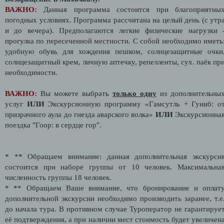
ВАЖНО:
Данная программа состоится при благоприятны
погодных условиях. Программа рассчитана на целый день (с утр
и до вечера). Предполагаются легкие физические нагрузки 
прогулка по пересеченной местности. С собой необходимо иметь
удобную обувь для хождения пешком, солнцезащитные очки
солнцезащитный крем, личную аптечку, репелленты, сух. паёк пр
необходимости.
ВАЖНО:
Вы можете выбрать
только одну
из дополнительны
услуг
ИЛИ
Экскурсионную программу «Гамсутль + Гуниб: о
призрачного аула до гнезда аварского волка»
ИЛИ
Экскурсионна
поездка "Гоор: в сердце гор".
* ** Обращаем внимание: данная дополнительная экскурси
состоится при наборе группы от 10 человек. Максимальна
численность группы 18 человек.
* ** Обращаем Ваше внимание, что бронирование и оплат
дополнительной экскурсии необходимо производить заранее, т.е
до начала тура. В противном случае Туроператор не гарантируе
её подтверждения, а при наличии мест стоимость будет увеличен