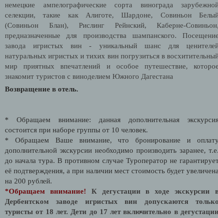
немецкие ампелографические сорта винограда зарубежно
селекции, такие как Алиготе, Шардоне, Совиньон Белы
(Совиньон Блан), Рислинг Рейнский, Каберне-Совиньон
предназначенные для производства шампанского.
Посещени
завода игристых вин -
уникальный шанс для
ценителе
натуральных игристых и тихих вин погрузиться в восхитительны
мир приятных впечатлений и особое путешествие, которо
знакомит туристов с виноделием Южного Дагестана
Возвращение в отель.
* Обращаем внимание: данная дополнительная экскурси
состоится при наборе группы от 10 человек.
* Обращаем Ваше внимание, что бронирование и оплат
дополнительной экскурсии необходимо производить заранее, т.е
до начала тура. В противном случае Туроператор не гарантируе
её подтверждения, а при наличии мест стоимость будет увеличен
на 200 рублей.
*Обращаем внимание!
К дегустации в ходе экскурсии 
Дербентском заводе игристых вин допускаются тольк
туристы от 18 лет. Дети до 17 лет включительно в дегустаци