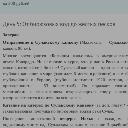
на 200 рублей.
День 5: От бирюзовых вод до жёлтых песков
Завтрак.
Отправление к Сулакскому каньону
(Махачкала → Сулакски
каньон: 90 км).
Многие восхищаются «Большим каньоном» в американско
штате Колорадо. Но немногие в курсе, что у нас в России ест
каньон, который ещё больше! Сулакский каньон — один из самы
глубоких каньонов в мире (занимает 6 место в рейтинге) и самы
глубочайший в Европе, (глубина достигает 1920 метров, 
протяжённость – 53 километра!). Он поражает своим
масштабами и великолепием открывающихся взору картин
которые остаются в памяти на всю жизнь.
Катание на
катерах по Сулакскому каньону
(за доп. плату)*
захватывающая прогулка по бирюзовым водам реки Сулак.
Посещение таинственной
пещеры Нохъо
с выходом 
подвесному мосту над Сулакским каньоном, величие Чиркейско