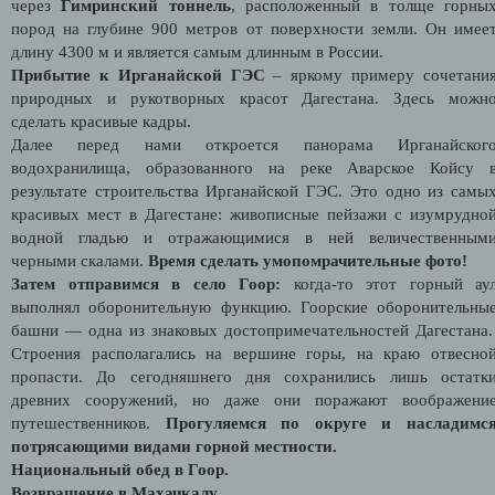
через
Гимринский тоннель
, расположенный в толще горны
пород на глубине 900 метров от поверхности земли. Он имее
длину 4300 м и является самым длинным в России.
Прибытие к Ирганайской ГЭС
– яркому примеру сочетани
природных и рукотворных красот Дагестана. Здесь можн
сделать красивые кадры.
Далее перед нами откроется панорама Ирганайског
водохранилища, образованного на реке Аварское Койсу 
результате строительства Ирганайской ГЭС. Это одно из самы
красивых мест в Дагестане: живописные пейзажи с изумрудно
водной гладью и отражающимися в ней величественным
черными скалами.
Время сделать умопомрачительные фото!
Затем отправимся в село Гоор:
когда-то этот горный ау
выполнял оборонительную функцию. Гоорские оборонительны
башни — одна из знаковых достопримечательностей Дагестана
Строения располагались на вершине горы, на краю отвесно
пропасти. До сегодняшнего дня сохранились лишь остатк
древних сооружений, но даже они поражают воображени
путешественников.
Прогуляемся по округе и насладимс
потрясающими видами горной местности.
Национальный обед в Гоор.
Возвращение в Махачкалу.