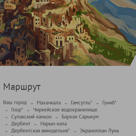
Маршрут
Ваш город
Махачкала
Гамсутль*
Гуниб*
→
→
→
Гоор*
Чиркейское водохранилище
→
→
Сулакский каньон
Бархан Сарыкум
→
→
Дербент
Нарын-кала
→
→
Дербентская винодельня*
Экраноплан Лунь
→
→