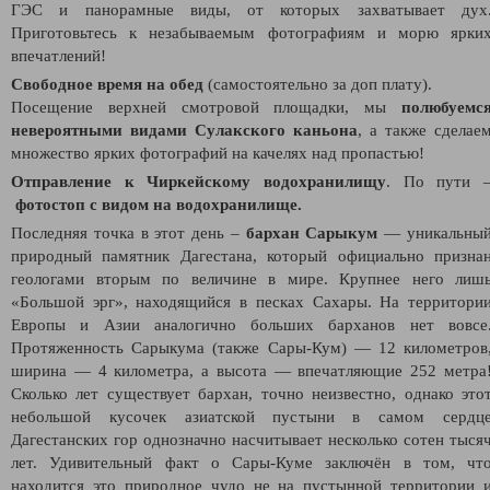
ГЭС и панорамные виды, от которых захватывает дух
Приготовьтесь к незабываемым фотографиям и морю ярки
впечатлений!
Свободное время на обед
(самостоятельно за доп плату).
Посещение верхней смотровой площадки, мы
полюбуемс
невероятными видами Сулакского каньона
, а также сделае
множество ярких фотографий на качелях над пропастью!
Отправление к Чиркейскому водохранилищу
. По пути 
фотостоп с видом на водохранилище.
Последняя точка в этот день –
бархан Сарыкум
— уникальны
природный памятник Дагестана, который официально призна
геологами вторым по величине в мире. Крупнее него лиш
«Большой эрг», находящийся в песках Сахары. На территори
Европы и Азии аналогично больших барханов нет вовсе
Протяженность Сарыкума (также Сары-Кум) — 12 километров
ширина — 4 километра, а высота — впечатляющие 252 метра
Сколько лет существует бархан, точно неизвестно, однако это
небольшой кусочек азиатской пустыни в самом сердц
Дагестанских гор однозначно насчитывает несколько сотен тыся
лет. Удивительный факт о Сары-Куме заключён в том, чт
находится это природное чудо не на пустынной территории 