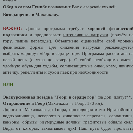
Обед в самом Гунибе
познакомит Вас с аварской кухней.
Возвращение в Махачкалу.
ВАЖНО:
Данная программа требует
хорошей физическо
подготовки
и предполагает
интенсивные нагрузки
(подъём н
гору, пешие переходы). Объективно оценивайте свой уровен
физической формы. Для снижения нагрузки рекомендуетс
выбрать маршрут «Гор: в сердце гор». Программа рассчитана н
целый день (с утра до вечера). С собой необходимо иметь
удобную обувь для ходьбы, солнцезащитные очки, крем, личну
аптечку, репелленты и сухой паёк при необходимости.
ИЛИ
Экскурсионная поездка "Гоор: в сердце гор"
(за доп. плату)**.
Отправление в Гоор
(Махачкала → Гоор: 170 км).
Дорога от Махачкалы до Гоора, проходящая мимо Ирганайског
водохранилища, невероятно живописна: перевалы, серпантины
каньоны, обрывы, изумрудные долины, графитовые обвалы скал
Виды от которых захватывает дух! Наш путь будет пролегат