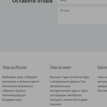
Оставить отзыв
Туры по России
Туры по миру
Ежедн
Выбираем дату, собираем
Вкусные туры по всему миру
Наши а
компанию и путешествуем!
с актуальными датами. Это
котор
Коллекция актуальных
увлекательные
каждый
сборных туров от
экскурсионные туры и туры-
России
Калининграда до
экспедиции. Автобусом,
Владивостока.
поездом, самолетом и даже
пешком!