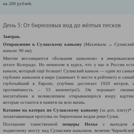
на 200 рублей.
День 5: От бирюзовых вод до жёлтых песков
Завтрак.
Отправление к Сулакскому каньону
(Махачкала → Сулакски
каньон: 90 км).
Многие восхищаются «Большим каньоном» в американско
штате Колорадо. Но немногие в курсе, что у нас в России ест
каньон, который ещё больше! Сулакский каньон — один из самы
глубоких каньонов в мире (занимает 6 место в рейтинге) и самы
глубочайший в Европе, (глубина достигает 1920 метров, 
протяжённость – 53 километра!). Он поражает своим
масштабами и великолепием открывающихся взору картин
которые остаются в памяти на всю жизнь.
Катание на
катерах по Сулакскому каньону
(за доп. плату)*
захватывающая прогулка по бирюзовым водам реки Сулак.
Посещение таинственной
пещеры Нохъо
с выходом 
подвесному мосту над Сулакским каньоном, величие Чиркейско