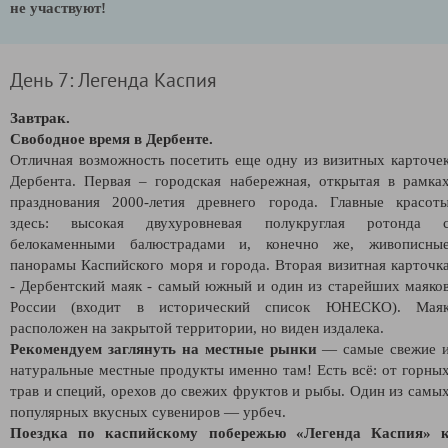
не участвуют!
День 7: Легенда Каспия
Завтрак.
Свободное время в Дербенте.
Отличная возможность посетить еще одну из визитных карточе
Дербента. Первая – городская набережная, открытая в рамка
празднования 2000-летия древнего города. Главные красот
здесь: высокая двухуровневая полукруглая ротонда 
белокаменными балюстрадами и, конечно же, живописны
панорамы Каспийского моря и города. Вторая визитная карточк
-
Дербентский маяк -
самый южный и один из старейших маяко
России (входит в исторический список ЮНЕСКО). Мая
расположен на закрытой территории, но виден издалека.
Рекомендуем заглянуть на местные рынки
— самые свежие 
натуральные местные продукты именно там! Есть всё: от горны
трав и специй, орехов до свежих фруктов и рыбы. Один из самы
популярных вкусных сувениров — урбеч.
Поездка по каспийскому побережью «Легенда Каспия» 