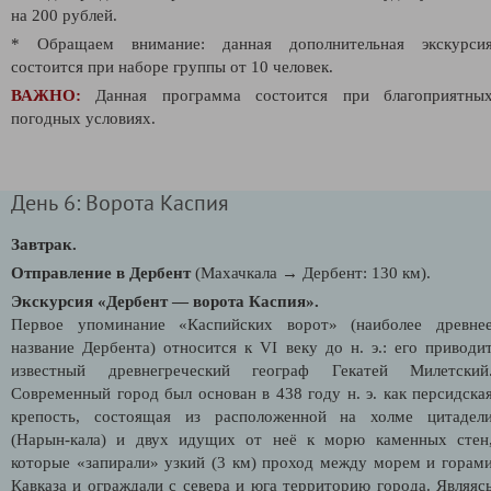
на 200 рублей.
* Обращаем внимание: данная дополнительная экскурси
состоится при наборе группы от 10 человек.
ВАЖНО:
Данная программа состоится при благоприятны
погодных условиях.
День 6: Ворота Каспия
Завтрак.
Отправление в Дербент
(Махачкала → Дербент: 130 км).
Экскурсия «Дербент — ворота Каспия».
Первое упоминание «Каспийских ворот» (наиболее древне
название Дербента) относится к VI веку до н. э.: его приводи
известный древнегреческий географ Гекатей Милетский
Современный город был основан в 438 году н. э. как персидска
крепость, состоящая из расположенной на холме цитадел
(Нарын-кала) и двух идущих от неё к морю каменных стен
которые «запирали» узкий (3 км) проход между морем и горам
Кавказа и ограждали с севера и юга территорию города. Являяс