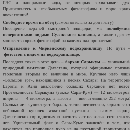
ГЭС и панорамные виды, от которых захватывает дух
Приготовьтесь к незабываемым фотографиям и морю ярки
впечатлений!
Свободное время на обед
(самостоятельно за доп плату).
Посещение верхней смотровой площадки, мы
полюбуемс
невероятными видами Сулакского каньона
, а также сделае
множество ярких фотографий на качелях над пропастью!
Отправление к Чиркейскому водохранилищу
. По пути 
фотостоп с видом на водохранилище.
Последняя точка в этот день –
бархан Сарыкум
— уникальны
природный памятник Дагестана, который официально призна
геологами вторым по величине в мире. Крупнее него лиш
«Большой эрг», находящийся в песках Сахары. На территори
Европы и Азии аналогично больших барханов нет вовсе
Протяженность Сарыкума (также Сары-Кум) — 12 километров
ширина — 4 километра, а высота — впечатляющие 252 метра
Сколько лет существует бархан, точно неизвестно, однако это
небольшой кусочек азиатской пустыни в самом сердц
Дагестанских гор однозначно насчитывает несколько сотен тыся
лет. Удивительный факт о Сары-Куме заключён в том, чт
находится это природное чудо не на пустынной территории 