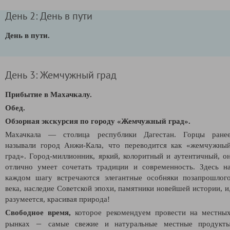
День 2: День в пути
День в пути.
День 3: Жемчужный град
Прибытие в Махачкалу.
Обед.
Обзорная экскурсия по городу
«
Жемчужный град
»
.
Махачкала — столица республики Дагестан. Горцы ране
называли город Анжи-Кала, что переводится как «жемчужны
град». Город-миллионник, яркий, колоритный и аутентичный, о
отлично умеет сочетать традиции и современность. Здесь н
каждом шагу встречаются элегантные особняки позапрошлог
века, наследие Советской эпохи, памятники новейшей истории, и
разумеется, красивая природа!
Свободное время,
которое рекомендуем провести на местны
—
рынках
самые свежие и натуральные местные продукт