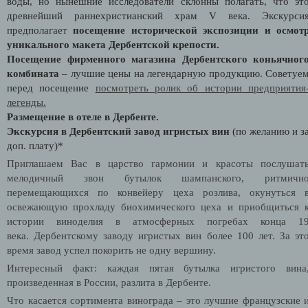
воды, но нынешние исследователи склонны полагать, что эт
древнейший раннехристианский храм V века. Экскурси
предполагает
посещение исторической экспозиции и осмот
уникального макета Дербентской крепости.
Посещение фирменного магазина Дербентского коньячног
комбината
– лучшие цены на легендарную продукцию. Советуе
перед посещение
посмотреть ролик об истории предприятия
легенды.
Размещение в отеле в Дербенте.
Экскурсия в Дербентский завод игристых вин
(по желанию и з
доп. плату)*
Приглашаем Вас в царство гармонии и красоты послушат
мелодичный звон бутылок шампанского, ритмичн
перемещающихся по конвейеру цеха розлива, окунуться 
освежающую прохладу биохимического цеха и приобщиться 
истории виноделия в атмосферных погребах конца 1
века.
Дербентскому заводу игристых вин более 100 лет. За эт
время завод успел покорить не одну вершину.
Интересный факт:
каждая пятая бутылка игристого вина
произведенная в России, разлита в Дербенте.
Что касается сортимента винограда – это лучшие французские 