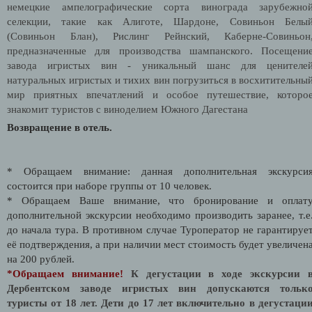
немецкие ампелографические сорта винограда зарубежно
селекции, такие как Алиготе, Шардоне, Совиньон Белы
(Совиньон Блан), Рислинг Рейнский, Каберне-Совиньон
предназначенные для производства шампанского.
Посещени
завода игристых вин -
уникальный шанс для
ценителе
натуральных игристых и тихих вин погрузиться в восхитительны
мир приятных впечатлений и особое путешествие, которо
знакомит туристов с виноделием Южного Дагестана
Возвращение в отель.
* Обращаем внимание: данная дополнительная экскурси
состоится при наборе группы от 10 человек.
* Обращаем Ваше внимание, что бронирование и оплат
дополнительной экскурсии необходимо производить заранее, т.е
до начала тура. В противном случае Туроператор не гарантируе
её подтверждения, а при наличии мест стоимость будет увеличен
на 200 рублей.
*Обращаем внимание!
К дегустации в ходе экскурсии 
Дербентском заводе игристых вин допускаются тольк
туристы от 18 лет. Дети до 17 лет включительно в дегустаци