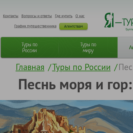
Контакты
Вопросы и ответы
Где купить
О нас
График путешественника
Агентствам
Групп
Туры по
Туры по
А
России
миру
Главная
/
Туры по России
/
Пес
Песнь моря и гор: