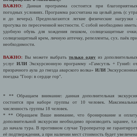
ВАЖНО:
Данная программа состоится при благоприятны
погодных условиях. Программа рассчитана на целый день (с утр
и до вечера). Предполагаются легкие физические нагрузки 
прогулка по пересеченной местности. С собой необходимо иметь
удобную обувь для хождения пешком, солнцезащитные очки
солнцезащитный крем, личную аптечку, репелленты, сух. паёк пр
необходимости.
ВАЖНО:
Вы можете выбрать
только одну
из дополнительны
услуг
ИЛИ
Экскурсионную программу «Гамсутль + Гуниб: о
призрачного аула до гнезда аварского волка»
ИЛИ
Экскурсионна
поездка "Гоор: в сердце гор".
* ** Обращаем внимание: данная дополнительная экскурси
состоится при наборе группы от 10 человек. Максимальна
численность группы 18 человек.
* ** Обращаем Ваше внимание, что бронирование и оплат
дополнительной экскурсии необходимо производить заранее, т.е
до начала тура. В противном случае Туроператор не гарантируе
её подтверждения, а при наличии мест стоимость будет увеличен