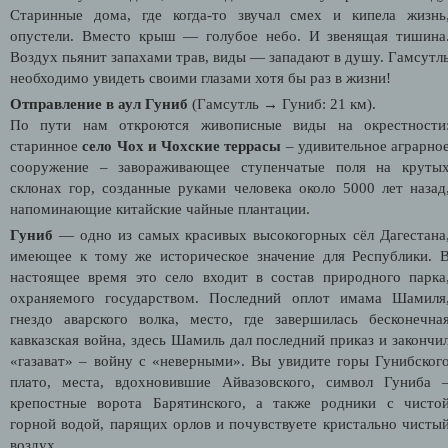
Старинные дома, где когда-то звучал смех и кипела жизнь
опустели. Вместо крыш — голубое небо. И звенящая тишина
Воздух пьянит запахами трав, виды — западают в душу. Гамсутл
необходимо увидеть своими глазами хотя бы раз в жизни!
Отправление в аул Гуниб
(Гамсутль → Гуниб: 21 км).
По пути нам откроются живописные виды на окрестности
старинное
село Чох и Чохские террасы
– удивительное аграрно
сооружение – завораживающее ступенчатые поля на круты
склонах гор, созданные руками человека около 5000 лет назад
напоминающие китайские чайные плантации.
Гуниб
— одно из самых красивых высокогорных сёл Дагестана
имеющее к тому же историческое значение для Республики. 
настоящее время это село входит в состав природного парка
охраняемого государством. Последний оплот имама Шамиля
гнездо аварского волка, место, где завершилась бесконечна
кавказская война, здесь Шамиль дал последний приказ и закончи
«газават» – войну с «неверными». Вы увидите горы Гунибског
плато, места, вдохновившие Айвазовского, символ Гуниба 
крепостные ворота Барятинского, а также родники с чисто
горной водой, парящих орлов и почувствуете кристально чисты
воздух.