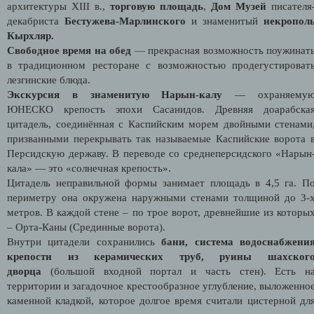
архитектуры XIII в.,
торговую площадь
,
Дом Музей
писателя
декабриста
Бестужева-Марлинского
и знаменитый
некропол
Кырхляр.
Свободное время на обед
—
прекрасная возможность поужинат
в традиционном ресторане c возможностью продегустироват
лезгинские блюда.
Экскурсия в знаменитую Нарын-калу
— охраняему
ЮНЕСКО крепость эпохи Сасанидов. Древняя доарабска
цитадель, соединённая с Каспийским морем двойными стенами
призванными перекрывать так называемые Каспийские ворота 
Персидскую державу. В переводе со среднеперсидского «Нарын
кала» — это «солнечная крепость».
Цитадель неправильной формы занимает площадь в 4,5 га. П
периметру она окружена наружными стенами толщиной до 3-
метров. В каждой стене – по трое ворот, древнейшие из которы
– Орта-Каны (Срединные ворота).
Внутри цитадели сохранились
бани, система водоснабжени
крепости из керамических труб, руины шахског
дворца
(большой входной портал и часть стен). Есть н
территории и загадочное крестообразное углубление, выложенно
каменной кладкой, которое долгое время считали цистерной дл