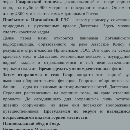
через
Гимринский тоннель
, расположенный в толще горны
пород на глубине 900 метров от поверхности земли. Он имее
длину 4300 м и является самым длинным в России.
Прибытие к Ирганайской ГЭС
– яркому примеру сочетани
природных и рукотворных красот Дагестана. Здесь можн
сделать красивые кадры.
Далее перед нами откроется панорама Ирганайског
водохранилища, образованного на реке Аварское Койсу 
результате строительства Ирганайской ГЭС. Это одно из самы
красивых мест в Дагестане: живописные пейзажи с изумрудно
водной гладью и отражающимися в ней величественным
черными скалами.
Время сделать умопомрачительные фото!
Затем отправимся в село Гоор:
когда-то этот горный ау
выполнял оборонительную функцию. Гоорские оборонительны
башни — одна из знаковых достопримечательностей Дагестана
Строения располагались на вершине горы, на краю отвесно
пропасти. До сегодняшнего дня сохранились лишь остатк
древних сооружений, но даже они поражают воображени
путешественников.
Прогуляемся по округе и насладимс
потрясающими видами горной местности.
Национальный обед в Гоор.
Возвращение в Махачкалу.