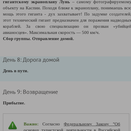
г
игантскому экраноплану Лунь
– самому фотографируемом
объекту на Каспии. Походя ближе к экраноплану, понимаешь вс
мощь этого гиганта - дух захватывает! По задумке создателей
этот технический гигант предназначен для поражения надводны
кораблей. За свою специализацию он прозван «убийце
авианосцев». Максимальная скорость — 500 км/ч.
Сбор группы. Отправление домой.
День 8: Дорога домой
День в пути.
День 9: Возвращение
Прибытие.
Важно:
Согласно
Федеральному Закону "Об
основах туристской деятельности в Российской