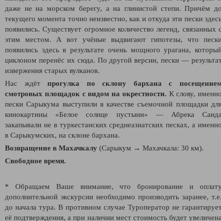
даже не на морском берегу, а на глинистой степи. Причём д
текущего момента точно неизвестно, как и откуда эти пески здес
появились. Существует огромное количество легенд, связанных 
этим местом. А вот учёные выдвигают гипотезы, что песк
появились здесь в результате очень мощного урагана, которы
циклоном перенёс их сюда. По другой версии, пески — результа
извержения старых вулканов.
Нас ждёт
прогулка по склону бархана с посещение
смотровых площадок с видом на окрестности.
К слову, именн
пески Сарыкума выступили в качестве съемочной площадки дл
кинокартины «Белое солнце пустыни» — Абрека Саид
закапывали не в туркестанских среднеазиатских песках, а именн
в Cарыкумских, на склоне бархана.
Возвращение в Махачкалу
(Сарыкум
→ Махачкала: 30 км).
Свободное время.
* Обращаем Ваше внимание, что бронирование и оплат
дополнительной экскурсии необходимо производить заранее, т.е
до начала тура. В противном случае Туроператор не гарантируе
её подтверждения, а при наличии мест стоимость будет увеличен