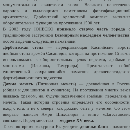
монументальным свидетелем эпохи Великого переселени
народов и выдающимся памятником фортификационно
архитектуры, Дербентский крепостной комплекс выполня
оборонительные функции на протяжении 1500 лет.
В 2003 году ЮНЕСКО
признало старую часть города
традиционной застройкой
Всемирным наследием человечества
особо выделив следующие памятники:
Дербентская стена
— перекрывающая Каспийские ворот
двойная стена времён Сасанидов, которая на протяжении 15 веко
использовалась в оборонительных целях персами, арабами 
монголами (Ильханы, Тимуриды). Представляет собо
единственный сохранившийся памятник древнеперсидског
фортификационного зодчества.
Джума мечеть
(Пятничная мечеть) — древнейшая в Росси
(общая и для шиитов и суннитов). На протяжении многих веко
являлась храмом, но, будучи захваченной арабами, переделана 
мечеть. Такая история строения определяет его особенности
вход с юга, а не с севера, как должно быть у мечетей. Об это
впервые написал Амри Шихсаидов в книге «Дагестански
святыни». Перед мечетью —
медресе XV века.
Также во время экскурсии Вы увидите
девичьи бани
- памятни