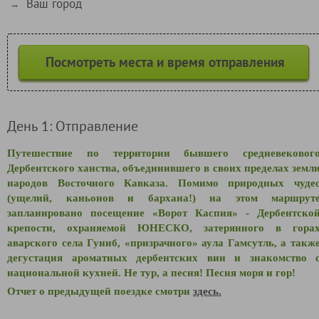
Ваш город
→
Посмотреть места и время отправления
День 1: Отправление
Путешествие по территории бывшего средневековог
Дербентского ханства, объединившего в своих пределах земл
народов Восточного Кавказа. Помимо природных чуде
(ущелий, каньонов и бархана!) на этом маршрут
запланировано посещение «Ворот Каспия» - Дербентско
крепости, охраняемой ЮНЕСКО, затерянного в гора
аварского села Гуниб, «призрачного» аула Гамсутль, а такж
дегустация ароматных дербентских вин и знакомство 
национальной кухней. Не тур, а песня! Песня моря и гор!
Отчет о предыдущей поездке смотри
здесь.