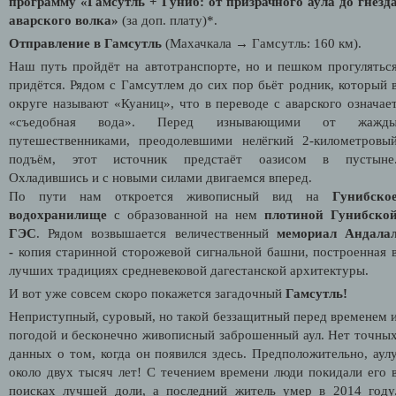
программу «Гамсутль + Гуниб: от призрачного аула до гнезд
аварского волка»
(за доп. плату)*.
Отправление в Гамсутль
(Махачкала → Гамсутль: 160 км).
Наш путь пройдёт на автотранспорте, но и пешком прогулятьс
придётся. Рядом с Гамсутлем до сих пор бьёт родник, который 
округе называют «Куаниц», что в переводе с аварского означае
«съедобная вода». Перед изнывающими от жажд
путешественниками, преодолевшими нелёгкий 2-километровы
подъём, этот источник предстаёт оазисом в пустыне
Охладившись и с новыми силами двигаемся вперед.
По пути нам откроется живописный вид на
Гунибско
водохранилище
с образованной на нем
плотиной Гунибско
ГЭС
. Рядом возвышается величественный
мемориал Андала
-
копия старинной сторожевой сигнальной башни, построенная 
лучших традициях средневековой дагестанской архитектуры.
И вот уже совсем скоро покажется загадочный
Гамсутль!
Неприступный, суровый, но такой беззащитный перед временем 
погодой и бесконечно живописный заброшенный аул. Нет точны
данных о том, когда он появился здесь. Предположительно, аул
около двух тысяч лет! С течением времени люди покидали его 
поисках лучшей доли, а последний житель умер в 2014 году