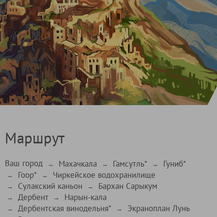
Маршрут
Ваш город
Махачкала
Гамсутль*
Гуниб*
→
→
→
Гоор*
Чиркейское водохранилище
→
→
Сулакский каньон
Бархан Сарыкум
→
→
Дербент
Нарын-кала
→
→
Дербентская винодельня*
Экраноплан Лунь
→
→