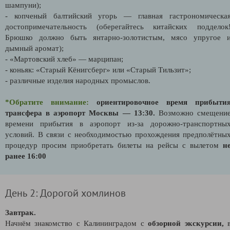
шампуни);
- копченый балтийский угорь — главная гастрономическа
достопримечательность (оберегайтесь китайских подделок
Брюшко должно быть янтарно-золотистым, мясо упругое 
дымный аромат);
- «Мартовский хлеб» — марципан;
- коньяк: «Старый Кёнигсберг» или «Старый Тильзит»;
- различные изделия народных промыслов.
*Обратите внимание:
ориентировочное время прибыти
трансфера в аэропорт Москвы — 13:30.
Возможно смещени
времени прибытия в аэропорт из-за дорожно-транспортны
условий. В связи с необходимостью прохождения предполётны
процедур просим приобретать билеты на рейсы с вылетом
н
ранее 16:00
День 2: Дорогой хомлинов
Завтрак.
Начнём знакомство с Калининградом с
о
бзорной экскурсии,