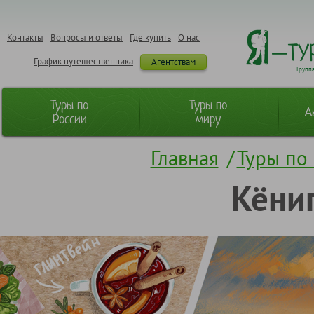
Контакты
Вопросы и ответы
Где купить
О нас
График путешественника
Агентствам
Групп
Туры по
Туры по
А
России
миру
Главная
/
Туры по
Кёниг