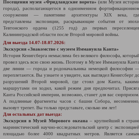
Посещения музея «Фридландские ворота»
(или Музея истори
города), располагающегося в одноименном фортификационно
сооружении — памятнике архитектуры XIX века, гд
представлены экспозиции, раскрывающие события от эпох
Тевтонского ордена (1255 год) до первых переселенце
Калининградской области после Второй мировой войны.
Для выезда 14.07-18.07.2026:
Экскурсия
«
Знакомство с музеем Иммануила Канта
»
История Кенигсберга немыслима без великого философа, которы
провел здесь всю свою жизнь. Поэтому в Музее Иммануила Кант
две линии — города и родоначальника немецкой философии 
переплетаются. Вы узнаете и увидите, как выглядел Кенигсберг д
разрушений Второй мировой, где стоял дом Канта, каким
маршрутами он ходил, какой режим дня предпочитал. Присяг
Канта Российской империи, возможно, станет для вас сюрпризом
А подлинные фрагменты часов с башни Собора, несомненно
вызовут трепет. Вы только представьте, сколько им лет!
Для остальных дат выезда:
Экскурсия в Музей Мирового океана
– крупнейший в стран
маринистический научно-исследовательский центр с экспозицие
площадью более 4000 квадратных метров. Является самы