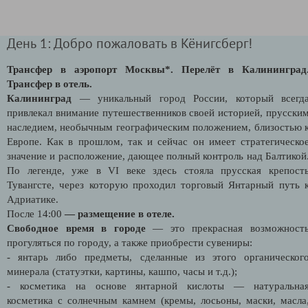
День 1: Добро пожаловать в Кёнигсберг!
Трансфер в аэропорт Москвы*.
Перелёт в Калининград
Трансфер в отель.
Калининград
— уникальный город России, который всегд
привлекал внимание путешественников своей историей, прусски
наследием, необычным географическим положением, близостью 
Европе. Как в прошлом, так и сейчас он имеет стратегическо
значение и расположение, дающее полный контроль над Балтикой
По легенде, уже в VI веке здесь стояла прусская крепост
Тувангсте, через которую проходил торговый Янтарный путь 
Адриатике.
После 14:00
— размещение в отеле.
Свободное время в городе
— это прекрасная возможност
прогуляться по городу, а также приобрести сувениры:
- янтарь либо предметы, сделанные из этого органическог
минерала (статуэтки, картины, кашпо, часы и т.д.);
- косметика на основе янтарной кислоты — натуральна
косметика с солнечным камнем (кремы, лосьоны, маски, масла