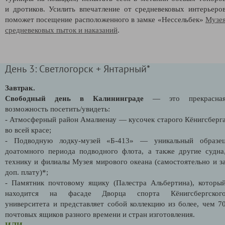
и дротиков. Усилить впечатление от средневековых интерьеро
поможет посещение расположенного в замке «Нессельбек»
Музе
средневековых пыток и наказаний
.
День 3: Светлогорск + Янтарный*
Завтрак.
Свободный день в Калининграде
— это прекрасна
возможность посетить/увидеть:
- Атмосферный район Амалиенау
— кусочек старого Кёнигсберг
во всей красе;
- Подводную лодку-музей «Б-413» — уникальный образе
доатомного периода подводного флота, а также другие судна
технику и филиалы Музея мирового океана (самостоятельно и з
доп. плату)*;
- Памятник почтовому ящику (Палестра Альбертина), которы
находится на фасаде Дворца спорта Кёнигсбергског
университета и представляет собой коллекцию из более, чем 7
почтовых ящиков разного времени и стран изготовления.
ИЛИ