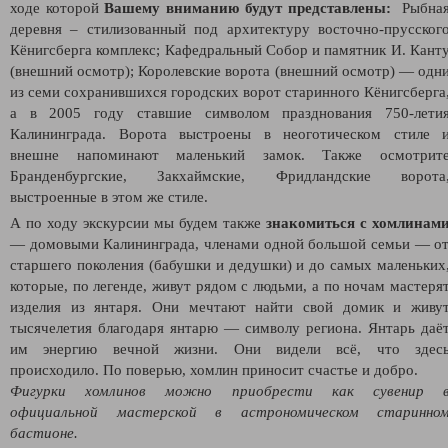
ходе которой
Вашему вниманию будут представлены:
Рыбна
деревня – стилизованный под архитектуру восточно-прусског
Кёнигсберга комплекс; Кафедральный Собор и памятник И. Кант
(внешний осмотр); Королевские ворота (внешний осмотр) — одн
из семи сохранившихся городских ворот старинного Кёнигсберга
а в 2005 году ставшие символом празднования 750-лети
Калининграда. Ворота выстроены в неоготическом стиле 
внешне напоминают маленький замок. Также осмотрит
Бранденбургские, Закхаймские, Фридландские ворота
выстроенные в этом же стиле.
А по ходу экскурсии мы будем также
знакомиться с хомлинам
— домовыми Калининграда, членами одной большой семьи — о
старшего поколения (бабушки и дедушки) и до самых маленьких
которые, по легенде, живут рядом с людьми, а по ночам мастеря
изделия из янтаря. Они мечтают найти свой домик и живу
тысячелетия благодаря янтарю — символу региона. Янтарь даё
им энергию вечной жизни. Они видели всё, что здес
происходило. По поверью, хомлин приносит счастье и добро.
Фигурки хомлинов можно приобрести как сувенир 
официальной мастерской в астрономическом старинно
бастионе.