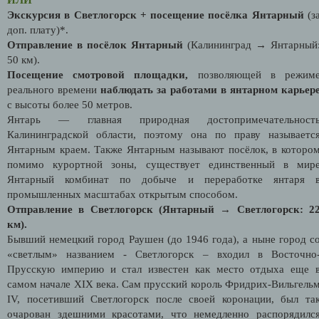
Экскурсия в Светлогорск + посещение посёлка Янтарный
(з
доп. плату)*.
Отправление в посёлок Янтарный
(Калининград → Янтарный
50 км).
Посещение смотровой площадки,
позволяющей в режим
реального времени
наблюдать за работами в янтарном карьер
с высоты более 50 метров.
Янтарь — главная природная достопримечательност
Калининградской области, поэтому она по праву называетс
Янтарным краем. Также Янтарным называют посёлок, в которо
помимо курортной зоны, существует единственный в мир
Янтарный комбинат по добыче и переработке янтаря 
промышленных масштабах открытым способом.
Отправление в Светлогорск
(Янтарный → Светлогорск: 2
км).
Бывший немецкий город Раушен (до 1946 года), а ныне город с
«светлым» названием - Светлогорск – входил в Восточно
Прусскую империю и стал известен как место отдыха еще 
самом начале XIX века. Сам прусский король Фридрих-Вильгель
IV, посетивший Светлогорск после своей коронации, был та
очарован здешними красотами, что немедленно распорядилс