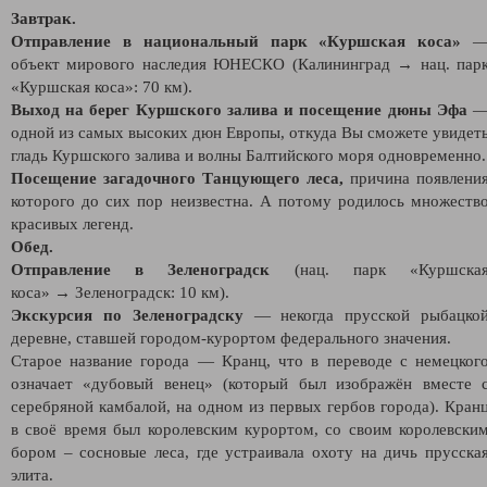
Завтрак.
Отправление в национальный парк «Куршская коса»
объект мирового наследия ЮНЕСКО (Калининград → нац. пар
«Куршская коса»: 70 км).
Выход на берег Куршского залива
и посещение дюны Эфа
одной из самых высоких дюн Европы, откуда Вы сможете увидет
гладь Куршского залива и волны Балтийского моря одновременно.
Посещение загадочного Танцующего леса,
причина появлени
которого до сих пор неизвестна. А потому родилось множеств
красивых легенд.
Обед.
Отправление в Зеленоградск
(нац. парк «Куршска
коса» → Зеленоградск: 10 км).
Экскурсия по Зеленоградску
—
некогда прусской рыбацко
деревне, ставшей городом-курортом федерального значения.
Старое название города — Кранц, что в переводе с немецког
означает «дубовый венец» (который был изображён вместе 
серебряной камбалой, на одном из первых гербов города). Кран
в своё время был королевским курортом, со своим королевски
бором – сосновые леса, где устраивала охоту на дичь прусска
элита.