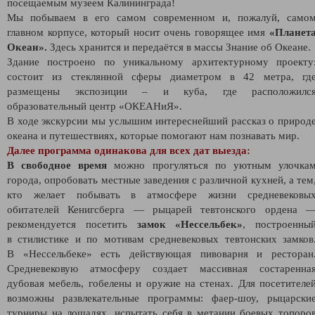
посещаемым музеем Калининграда!
Мы побываем в его самом современном и, пожалуй, само
главном корпусе, который носит очень говорящее имя
«Планет
Океан».
Здесь хранится и передаётся в массы Знание об Океане.
Здание построено по уникальному архитектурному проекту
состоит из стеклянной сферы диаметром в 42 метра, гд
размещены экспозиции – и куба, где расположилс
образовательный центр «ОКЕАНиЯ».
В ходе экскурсии мы услышим интереснейший рассказ о природ
океана и путешествиях, которые помогают нам познавать мир.
Далее программа одинакова для всех дат выезда:
В свободное время
можно прогуляться по уютным улочка
города, опробовать местные заведения с различной кухней, а тем
кто желает побывать в атмосфере жизни средневековы
обитателей Кенигсберга — рыцарей тевтонского ордена 
рекомендуется посетить
замок «Нессельбек»
, построенны
в стилистике и по мотивам средневековых тевтонских замков
В «Нессельбеке» есть действующая пивоварня и ресторан
Средневековую атмосферу создает массивная состаренна
дубовая мебель, гобелены и оружие на стенах. Для посетителе
возможны развлекательные программы: фаер-шоу, рыцарски
турниры на лошадях, испытать себя в метании боевых топоро