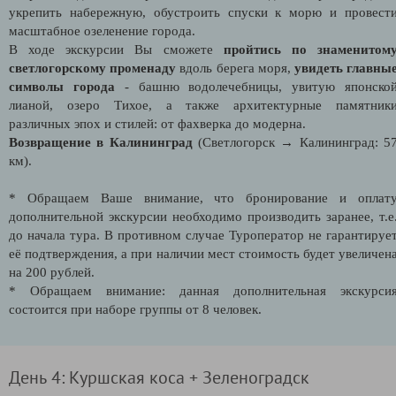
укрепить набережную, обустроить спуски к морю и провест
масштабное озеленение города.
В ходе экскурсии Вы
сможете
пройтись по знаменитом
светлогорскому променаду
вдоль берега моря,
увидеть главны
символы города
- башню водолечебницы, увитую японско
лианой, озеро Тихое, а также архитектурные памятник
различных эпох и стилей: от фахверка до модерна.
Возвращение в Калининград
(Светлогорск → Калининград: 5
км).
* Обращаем Ваше внимание, что бронирование и оплат
дополнительной экскурсии необходимо производить заранее, т.е
до начала тура. В противном случае Туроператор не гарантируе
её подтверждения, а при наличии мест стоимость будет увеличен
на 200 рублей.
* Обращаем внимание: данная дополнительная экскурси
состоится при наборе группы от 8 человек.
День 4: Куршская коса + Зеленоградск