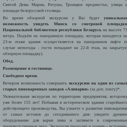
Святой Девы Марии, Ратуша, Троицкое предместье, улицы 
площади белорусской столицы.
Во время обзорной экскурсии у Вас будет
уникальна
возможность увидеть Минск со смотровой площадк
Национальной библиотеки республики Беларусь
на высоте 7
метра. Подъём на панорамную площадку, которая находится н
23-м этаже здания осуществляется на панорамном лифте (
случае непогоды - гости попадают на 22-й этаж, на закрыту
обзорную площадку).
Обед.
Размещение в гостинице.
Свободное время.
Вечером возможность совершить
экскурсию на один из самы
старых пивоваренных заводов «Аливария»
(за доп. плату)*.
Увлекательная экскурсия по территории предприятия, котором
уже более 155 лет! Побывав в историческом здании старейшег
действующего производства, Вы узнаете о развитии пивоварени
от самых истоков до сегодняшнего дня: увидите древне
оборудование для варки пива и заглянете в современны
производственные цеха. Экскурсия проходит в здании – историко