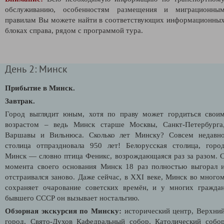
обслуживанию, особенностям размещения и миграционны
правилам Вы можете найти в соответствующих информационны
блоках справа, рядом с программой тура.
День 2: Минск
Прибытие в Минск.
Завтрак.
Город выглядит юным, хотя по праву может гордиться свои
возрастом – ведь Минск старше Москвы, Санкт-Петербурга
Варшавы и Вильнюса. Сколько лет Минску? Совсем недавн
столица отпраздновала 950 лет! Белорусская столица, горо
Минск — словно птица Феникс, возрождающаяся раз за разом. 
момента своего основания Минск 18 раз полностью выгорал 
отстраивался заново. Даже сейчас, в XXI веке, Минск во много
сохраняет очарование советских времён, и у многих гражда
бывшего СССР он вызывает ностальгию.
Обзорная экскурсия по Минску:
исторический центр, Верхни
город, Свято-Духов Кафедральный собор, Католический собо