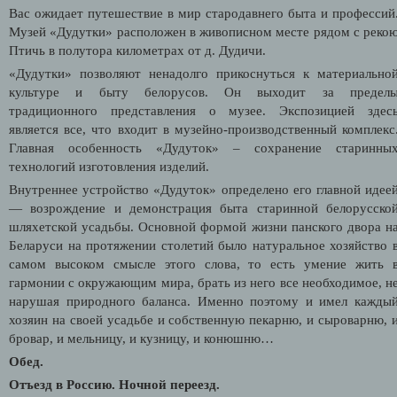
Вас ожидает путешествие в мир стародавнего быта и профессий
Музей «Дудутки» расположен в живописном месте рядом с реко
Птичь в полутора километрах от д. Дудичи.
«Дудутки» позволяют ненадолго прикоснуться к материально
культуре и быту белорусов. Он выходит за предел
традиционного представления о музее. Экспозицией здес
является все, что входит в музейно-производственный комплекс
Главная особенность «Дудуток» – сохранение старинны
технологий изготовления изделий.
Внутреннее устройство «Дудуток» определено его главной идее
— возрождение и демонстрация быта старинной белорусско
шляхетской усадьбы. Основной формой жизни панского двора н
Беларуси на протяжении столетий было натуральное хозяйство 
самом высоком смысле этого слова, то есть умение жить 
гармонии с окружающим мира, брать из него все необходимое, н
нарушая природного баланса. Именно поэтому и имел кажды
хозяин на своей усадьбе и собственную пекарню, и сыроварню, 
бровар, и мельницу, и кузницу, и конюшню…
Обед.
Отъезд в Россию. Ночной переезд.