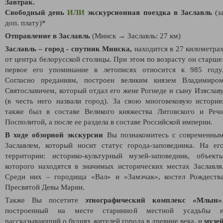
Завтрак.
Свободный день
ИЛИ
экскурсионная поездка в
Заславль
(з
доп. плату)*
Отправление в Заславль
(Минск → Заславль: 27 км)
Заславль – город - спутник Минска,
находится в 27 километра
от центра белорусской столицы. При этом по возрасту он старше
первое его упоминание в летописях относится к 985 году
Согласно преданиям, построен великим князем Владимиро
Святославичем, который отдал его жене Рогнеде и сыну Изяслав
(в честь него назвали город). За свою многовековую истори
также был в составе Великого княжества Литовского и Реч
Посполитой, а после ее раздела в составе Российской империи.
В ходе обзорной экскурсии
Вы познакомитесь с современны
Заславлем, который носит статус города-заповедника. На ег
территории: историко-культурный музей-заповедник, объект
которого находятся в значимых исторических местах Заславля
Среди них – городища «Вал» и «Замэчак», костел Рождеств
Пресвятой Девы Марии.
Также Вы посетите
этнографический комплекс «Млын»
построенный на месте старинной местной усадьбы 
рассказывающий о буднях жителей города в древние века, и
музе