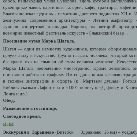
собор, пешеходная улица Суворова, вдоль которой расположен
сувенирные лавки, картинные галереи, кафе, трактиры, кофейни
Благовещенская церковь - памятник древнего зодчества XII в. 
жемчужина современной архитектуры - Летний амфитеатр 
лучшая концертная площадка Европы, на которой проходи
всемирно известный фестиваль искусств «Славянский базар».
Посещение музея Марка Шагала.
Шагал — один из немногих художников, которые сформировал
целую эпоху в искусстве. Трудно назвать человека, который хот
бы краем уха не слышал об этом великом человеке. Искусств
Марка Шагала необычайно многогранно. Кроме живописи, о
постоянно работал в графике. Им созданы книжные иллюстраци
в технике литографии и офорта (к «Мертвым душам» Гоголя
Библии, сказкам Лафонтена и «1001 ночи», к «Дафнису и Хлое
Лонга и др.).
Обед.
Размещение в гостинице.
Свободное время.
ИЛИ
Экскурсия в Здравнево
(Витебск → Здравнево: 16 км) – усадьб