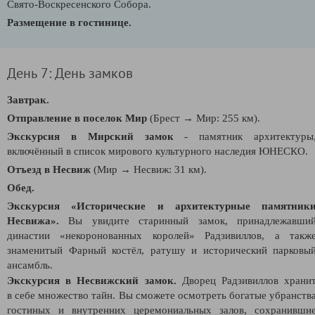
Свято-Воскресенского Собора.
Размещение в гостинице.
День 7: День замков
Завтрак.
Отправление в поселок Мир
(Брест
→ Мир: 255 км)
.
Экскурсия в Мирский замок
- памятник архитектуры
включённый в список мирового культурного наследия ЮНЕСКО.
Отъезд в Несвиж
(Мир
→
Несвиж: 31 км).
Обед.
Экскурсия «Исторические и архитектурные памятник
Несвижа».
Вы увидите старинный замок, принадлежавши
династии «некоронованных королей» Радзивиллов, а такж
знаменитый Фарный костёл, ратушу и исторический парковы
ансамбль.
Экскурсия в Несвижский замок.
Дворец Радзивиллов храни
в себе множество тайн. Вы сможете
осмотреть богатые убранств
гостиных и внутренних церемониальных залов,
сохранивши