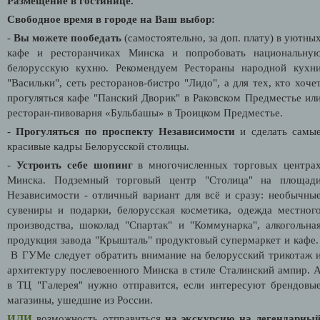
Размещение в гостинице.
Свободное время в городе на Ваш выбор:
-
Вы можете пообедать
(самостоятельно, за доп. плату) в уютны
кафе и ресторанчиках Минска и попробовать национальну
белорусскую кухню. Рекомендуем Рестораны народной кухн
"Васильки", сеть ресторанов-бистро "Лидо", а для тех, кто хоче
прогуляться кафе "Панский Дворик" в Раковском Предместье ил
ресторан-пивоварня «Бульбашы» в Троицком Предместье.
-
Прогуляться по проспекту Независимости
и сделать самы
красивые кадры Белорусской столицы.
-
Устроить себе шопинг
в многочисленных торговых центра
Минска. Подземный торговый центр "Столица" на площад
Независимости - отличный вариант для всё и сразу: необычны
сувениры и подарки, белорусская косметика, одежда местног
производства, шоколад "Спартак" и "Коммунарка", алкогольна
продукция завода "Крышталь" продуктовый супермаркет и кафе
В ГУМе следует обратить внимание на белорусский трикотаж 
архитектуру послевоенного Минска в стиле Сталинский ампир. 
в ТЦ "Галерея" нужно отправится, если интересуют брендовы
магазины, ушедшие из России.
ИЛИ
возможность отправиться
на экскурсию на легендарны