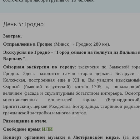
День 5: Гродно
Завтрак.
Отправление в Гродно
(Минск → Гродно: 280 км)
.
Экскурсия по Гродно - "Город сеймов на полпути из Вильны 
Варшаву"
.
О
бзорная экскурсия по городу
:
экскурсия по Замковой гор
Гродно. Здесь находится самая старая церковь Беларуси 
Коложская, построенная ещё в XII в. Вы увидите изысканны
Фарный (бывший иезуитский) костёл 1705 г., поражающи
величием фасада и скульптурным богатством интерьера. Осмот
многочисленных монастырей города (Бернардинский
Бригиттский), церкви Рождества Богородицы, старинной рядово
гражданской застройки и многое другое.
Размещение в отеле.
Свободное время
ИЛИ
Концерт органной музыки в Лютеранской кирхе
.
(за доп