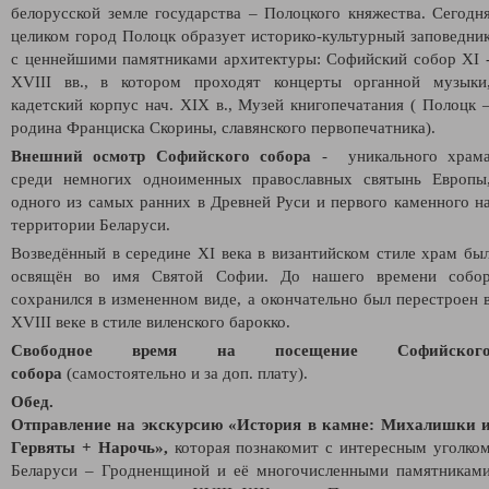
белорусской земле государства – Полоцкого княжества. Сегодн
целиком город Полоцк образует историко-культурный заповедни
с ценнейшими памятниками архитектуры: Софийский собор XI 
XVIII вв., в котором проходят концерты органной музыки
кадетский корпус нач. XIX в., Музей книгопечатания ( Полоцк 
родина Франциска Скорины, славянского первопечатника).
Внешний осмотр Софийского собора
- уникального храм
среди немногих одноименных православных святынь Европы
одного из самых ранних в Древней Руси и первого каменного н
территории Беларуси.
Возведённый в середине XI века в византийском стиле храм бы
освящён во имя Святой Софии. До нашего времени собо
сохранился в измененном виде, а окончательно был перестроен 
XVIII веке в стиле виленского барокко.
Свободное время на посещение Софийског
собора
(самостоятельно и за доп. плату).
Обед.
Отправление на экскурсию
«История в камне: Михалишки 
Гервяты + Нарочь»,
которая по
знакомит с интересным уголко
Беларуси – Гродненщиной и её многочисленными памятникам