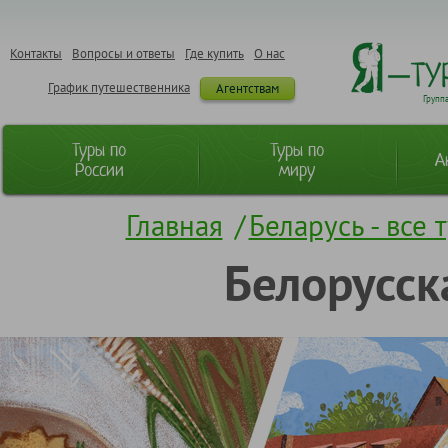
Контакты
Вопросы и ответы
Где купить
О нас
График путешественника
Агентствам
Групп
Туры по
Туры по
А
России
миру
Главная
/
Беларусь - все 
Белорусск