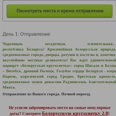
Посмотреть места и время отправления
День 1: Отправление
Чарующая, загадочная, пленительная
республика Беларусь! Красивейшая белорусская природа
средневековые города, дворцы, ратуши и костелы и, конечно
вкуснейшие местные деликатесы! Вас ждет удивительны
маршрут «Белорусская кругосветка»: город Шагала и Белл
– Витебск, древний Полоцк, Голубое сердце Беларуси - озер
Нарочь, королевский город Гродно, Брестская крепость
средневековые замки династии Радзивиллов, блистательны
Минск.
Отправление из Вашего города.
Ночной переезд.
Не успели забронировать место на самые популярные
Белорусскую кругосветку 2.0
даты? Смотрите
!