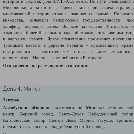
истории и архитектуры ХVІІІ–ХІХ веков. По пути следования 
Михалишки, а затем и в Гервяты, мы перелистаем страниц
многовековой истории страны, начиная со времён Полоцког
княжества, колыбели белорусской государственности, чь
эстафету переняло затем Великое княжество Литовское, 
заканчивая более близкими к нам событиями, оставившими сле
в народной памяти. Яркое впечатление произведёт посещени
Троицкого костёла в деревне Гервяты – красивейшего храма
построенного в неоготическом стиле, а также живописна
панорма озера Нарочь
– крупнейшего в Беларуси.
Отправление на размещение в гостинице.
День 4: Минск
Завтрак.
Автобусная обзорная экскурсия по Минску:
исторически
центр, Верхний город, Свято-Духов Кафедральный собор
Католический собор Святой Девы Марии, Ратуша, Троицко
предместье, улицы и площади белорусской столицы.