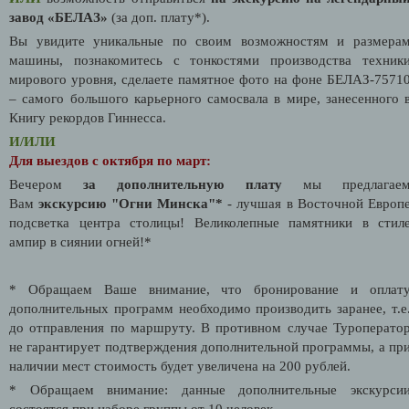
завод «БЕЛАЗ»
(за доп. плату*).
Вы увидите уникальные по своим возможностям и размера
машины, познакомитесь с тонкостями производства техник
мирового уровня, сделаете памятное фото на фоне БЕЛАЗ-7571
– самого большого карьерного самосвала в мире, занесенного 
Книгу рекордов Гиннесса.
И/ИЛИ
Для выездов с октября по март:
Вечером
за дополнительную плату
мы предлагае
Вам
экскурсию "Огни Минска"*
- лучшая в Восточной Европ
подсветка центра столицы! Великолепные памятники в стил
ампир в сиянии огней!*
* Обращаем Ваше внимание, что бронирование и оплат
дополнительных программ необходимо производить заранее, т.е
до отправления по маршруту. В противном случае Туроперато
не гарантирует подтверждения дополнительной программы, а пр
наличии мест стоимость будет увеличена на 200 рублей.
* Обращаем внимание: данные дополнительные экскурси
состоятся при наборе группы от 10 человек.