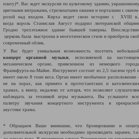
плату)*.
Вас ждет экскурсия по
культовому зданию, украшенном
цветными витражами, стрельчатыми окнами и порталами с окном
розой над входом. Кирха ведет свою историю с
XVIII в.
когда король Станислав Август подарил лютеранской общин
Гродно трехэтажное здание бывшей таверны. Впоследстви
церковь была выстроена в неоготическом стиле и приобрела сво
современный облик.
У Вас будет уникальная возможность посетить небольшо
концерт органной музыки
, исполняемой на настояще
механическом органе, привезенном из немецкого город
Франкфурта-на-Майне. Инструмент состоит из 2,5 тысячи труб 
имеет около 8 тонн веса. Орган имеет необычное расположение 
не на хорах, как принято в протестантских и католически
храмах, а внизу, недалеко от алтаря, что позволяет слушателя
наблюдать за техникой игры музыканта. Вы услышите вс
палитру звучания концертного инструмента в прекрасно
акустике храма.
* Обращаем Ваше внимание, что бронирование и оплат
дополнительной экскурсии необходимо производить заранее, т.е
до начала тура. В противном случае Туроператор не гарантируе