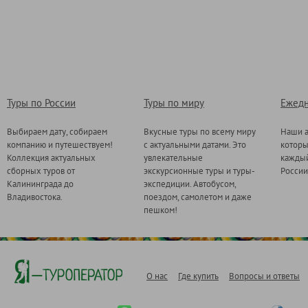
Туры по России
Туры по миру
Ежедн
Выбираем дату, собираем
Вкусные туры по всему миру
Наши а
компанию и путешествуем!
с актуальными датами. Это
котор
Коллекция актуальных
увлекательные
каждый
сборных туров от
экскурсионные туры и туры-
России
Калининграда до
экспедиции. Автобусом,
Владивостока.
поездом, самолетом и даже
пешком!
О нас
Где купить
Вопросы и ответы