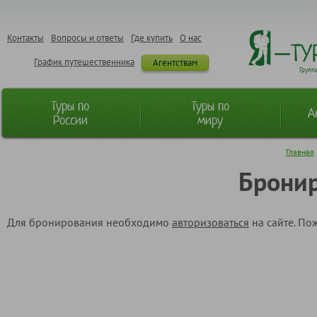
Контакты
Вопросы и ответы
Где купить
О нас
График путешественника
Агентствам
Групп
Туры по
Туры по
А
России
миру
Главная
Бронир
Для бронирования необходимо
авторизоваться
на сайте. По