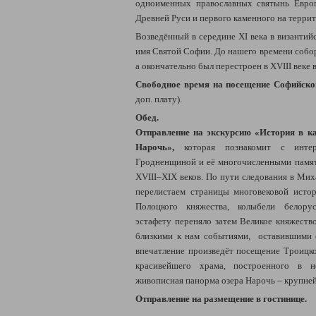
одноименных православных святынь Евро
Древней Руси и первого каменного на терри
Возведённый в середине XI века в византий
имя Святой Софии. До нашего времени собор
а окончательно был перестроен в XVIII веке в
Свободное время на посещение Софийск
доп. плату).
Обед.
Отправление на экскурсию
«История в к
Нарочь»,
которая по
знакомит с инте
Гродненщиной и её многочисленными памя
ХVІІІ–ХІХ веков. По пути следования в Мих
перелистаем страницы многовековой исто
Полоцкого княжества, колыбели белорус
эстафету переняло затем Великое княжество
близкими к нам событиями, оставившими 
впечатление произведёт посещение Троицко
красивейшего храма, построенного в н
живописная панорма озера Нарочь
– крупней
Отправление на размещение в гостинице.