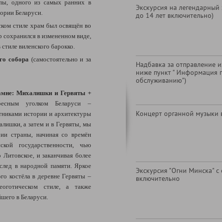
пы, одного из самых ранних в
Экскурсия на легендарный 
тории Беларуси.
до 14 лет включительно)
ском стиле храм был освящён во
 сохранился в измененном виде,
 стиле виленского барокко.
ого собора
(самостоятельно и за
Надбавка за отправление из
ниже пункт " Информация 
обслуживанию")
амне: Михалишки и Гервяты +
ресным уголком Беларуси –
Концерт органной музыки 
тниками истории и архитектуры
алишки, а затем и в Гервяты, мы
рии страны, начиная со времён
ской государственности, чью
 Литовское, и заканчивая более
след в народной памяти. Яркое
Экскурсия "Огни Минска" с
го костёла в деревне Гервяты –
включительно
еоготическом стиле, а также
шего в Беларуси.