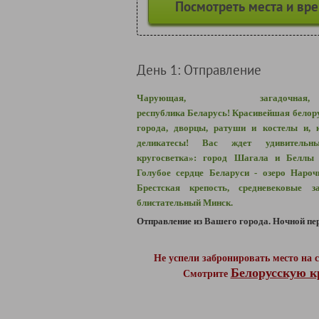
Посмотреть места и вр
День 1: Отправление
Чарующая, загадочная
республика Беларусь! Красивейшая белор
города, дворцы, ратуши и костелы и, 
деликатесы! Вас ждет удивительн
кругосветка»: город Шагала и Беллы 
Голубое сердце Беларуси - озеро Нароч
Брестская крепость, средневековые з
блистательный Минск.
Отправление из Вашего города.
Ночной пер
Не успели забронировать место на
Белорусскую кр
Смотрите