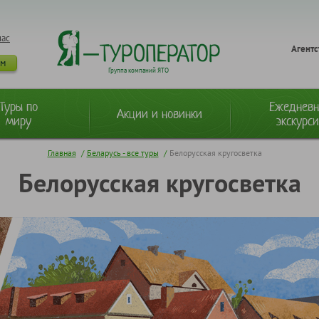
нас
Агентс
ам
Группа компаний ЯТО
Туры по
Ежеднев
Акции и новинки
миру
экскурс
Главная
/
Беларусь - все туры
/
Белорусская кругосветка
Белорусская кругосветка