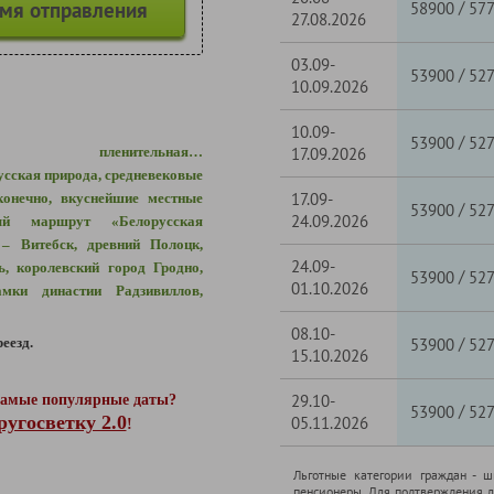
емя отправления
/
58900
57
27.08.2026
03.09-
/
53900
52
10.09.2026
10.09-
/
53900
52
, пленительная…
17.09.2026
усская природа, средневековые
17.09-
конечно, вкуснейшие местные
/
53900
52
24.09.2026
ый маршрут «Белорусская
– Витебск, древний Полоцк,
24.09-
ь, королевский город Гродно,
/
53900
52
01.10.2026
амки династии Радзивиллов,
08.10-
/
еезд.
53900
52
15.10.2026
29.10-
 самые популярные даты?
/
53900
52
угосветку 2.0
05.11.2026
!
Льготные категории граждан - 
пенсионеры. Для подтверждения л