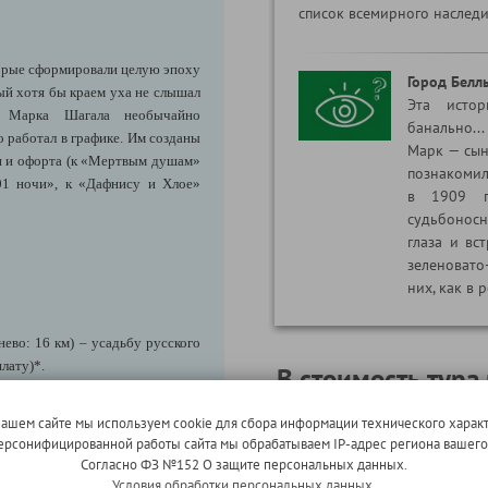
список всемирного насле
орые сформировали целую эпоху
Город Белл
рый хотя бы краем уха не слышал
Эта истор
о Марка Шагала необычайно
банально..
 работал в графике. Им созданы
Марк — сын
и и офорта (к «Мертвым душам»
познакомил
001 ночи», к «Дафнису и Хлое»
в 1909 г
судьбонос
глаза и вст
зеленовато-
них, как в р
ево: 16 км) – усадьбу русского
плату)*.
В стоимость тура
икого не оставит равнодушным
 края, где долгое время жил и
нашем сайте мы используем cookie для сбора информации технического характ
Размещение в номерах с 
 персонифицированной работы сайта мы обрабатываем IP-адрес региона вашег
Проезд на автобусе;
Согласно ФЗ №152 О защите персональных данных.
Условия обработки персональных данных.