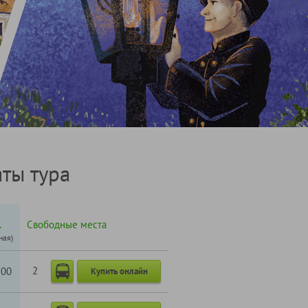
ты тура
.
Свободные места
ная)
2
700
Купить онлайн