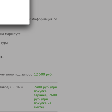
ника (см. ниже блок Информация по
 на маршруте;
 тура
т:
 желанию под запрос
12 500 руб.
 завод «БЕЛАЗ»
2400 руб. (при
покупке
заранее), 2600
руб. (при
покупке на
месте)