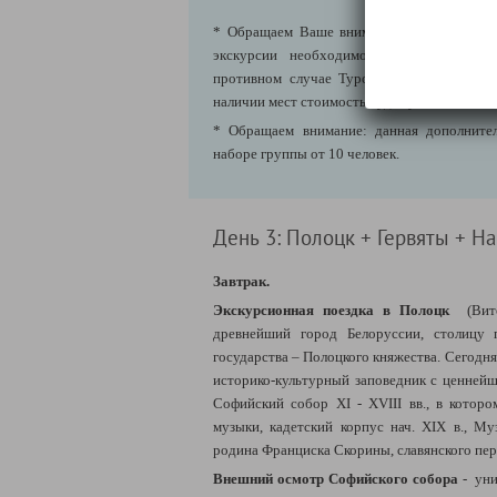
* Обращаем Ваше внимание, что брониров
экскурсии необходимо производить зара
противном случае Туроператор не гарант
наличии мест стоимость будет увеличена на 
* Обращаем внимание: данная дополнител
наборе группы от 10 человек.
День 3: Полоцк + Гервяты + Н
Завтрак.
Экскурсионная поездка в Полоцк
(Вите
древнейший город Белоруссии, столицу 
государства – Полоцкого княжества. Сегодн
историко-культурный заповедник с ценней
Софийский собор XI - XVIII вв., в котор
музыки, кадетский корпус нач. XIX в., Му
родина Франциска Скорины, славянского пер
Внешний осмотр Софийского собора
- ун