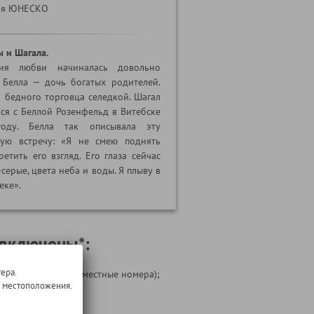
дия ЮНЕСКО
ы и Шагала.
ия любви начиналась довольно
. Белла — дочь богатых родителей.
 бедного торговца селедкой. Шагал
ся с Беллой Розенфельд в Витебске
оду. Белла так описывала эту
ную встречу: «Я не смею поднять
ретить его взгляд. Его глаза сейчас
серые, цвета неба и воды. Я плыву в
еке».
 включены*:
ера.
удобствами (1-2-3 местные номера);
о местоположения.