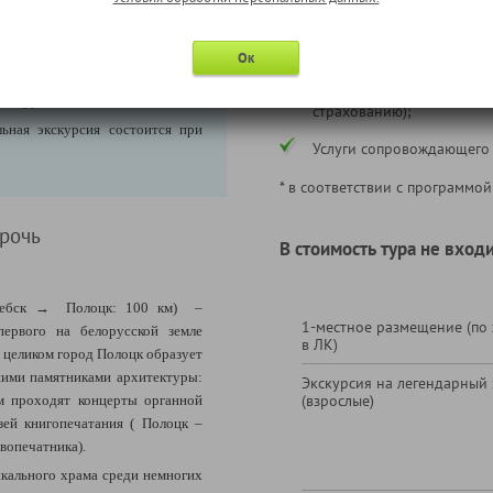
Питание по программе;
ание и оплату дополнительной
Экскурсии по программе;
нее, т.е. до начала тура. В
Ок
ирует её подтверждения, а при
Страхование путешествен
200 рублей.
страхованию);
ьная экскурсия состоится при
Услуги сопровождающего
* в соответствии с программой
арочь
В стоимость тура не входи
бск → Полоцк: 100 км) –
1-местное размещение (по
первого на белорусской земле
в ЛК)
я целиком город Полоцк образует
шими памятниками архитектуры:
Экскурсия на легендарный
(взрослые)
ом проходят концерты органной
зей книгопечатания ( Полоцк –
вопечатника).
икального храма среди немногих