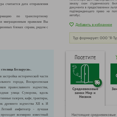
заказу скан студенческого бил
ура считается дата отправления
документа в предоставлении льго
подтверждающего право на полу
автобус.
рмацию по транспортному
 и миграционным правилам Вы
Добавить в избранное
ионных блоках справа, рядом с
Тур формирует: ООО "Я-Ту
Посетите
 столица Беларуси».
я застройка исторической части
ольного города, Воскресенская
ков православного зодчества,
Средневековые
За
замки Мир и
одная улица Суворова, вдоль
Несвиж
тинные галереи, кафе, трактиры,
ик древнего зодчества XII в. И
 Летний амфитеатр - лучшая
Настоящие средневековые 
 проходит всемирно известный