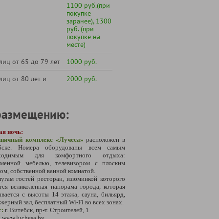
1100 руб.(при
покупке
заранее), 1300
руб. (при
покупке на
месте)
лиц от 65 до 79 лет
1000 руб.
лиц от 80 лет и
2000 руб.
размещению:
ая ночь:
иничный комплекс «Лучеса»
расположен в
бске.
Номера оборудованы всем самым
бходимым для комфортного отдыха:
еменной мебелью, телевизором с плоским
ом, собственной ванной комнатой.
угам гостей ресторан, изюминкой которого
тся великолепная панорама города, которая
вается с высоты 14 этажа, сауна, бильярд,
жерный зал, бесплатный Wi-Fi во всех зонах.
с:
г. Витебск, пр-т. Строителей, 1
:
www.luchesa.by