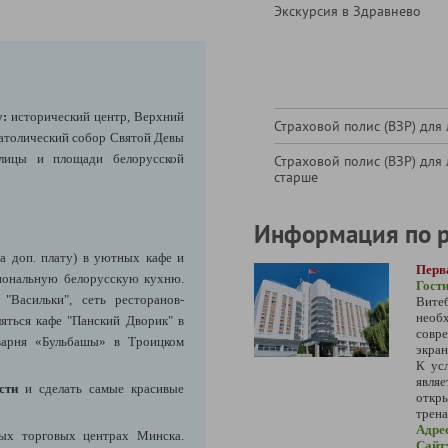
Экскурсия в Здравнево
у:
исторический центр, Верхний
Страховой полис (ВЗР) для 
атолический собор Святой Девы
улицы и площади белорусской
Страховой полис (ВЗР) для 
старше
Информация по 
за доп. плату) в уютных кафе и
Перв
иональную белорусскую кухню.
Гост
"Васильки", сеть ресторанов-
Вите
нео
ляться кафе "Панский Дворик" в
совр
оварня «Бульбашы» в Троицком
экран
К усл
являе
сти
и сделать самые красивые
откры
трена
Адре
ых торговых центрах Минска.
Сайт