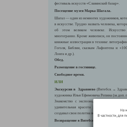
фестиваль искусств «Славянский базар».
Посещение музея Марка Шагала.
Шагал — один из немногих художников, кот
в искусстве. Трудно назвать человека, кото
об этом великом человеке. Искусств
многогранно. Кроме живописи, он постоянно
книжные иллюстрации в технике литографи
Гоголя, Библии, сказкам Лафонтена и «1
Лонга и др.).
Обед.
Размещение в гостинице.
Свободное время.
ИЛИ
Экскурсия в Здравнево
(Витебск → Здравн
художника Ильи Ефимовича Репина (за доп. 
Знакомство с экспозицией дома-музея. Н
удивительная красота этого заповедного
На 
создавал свои полотна великий Репин.
В частности, для
Возвращение в Витебск.