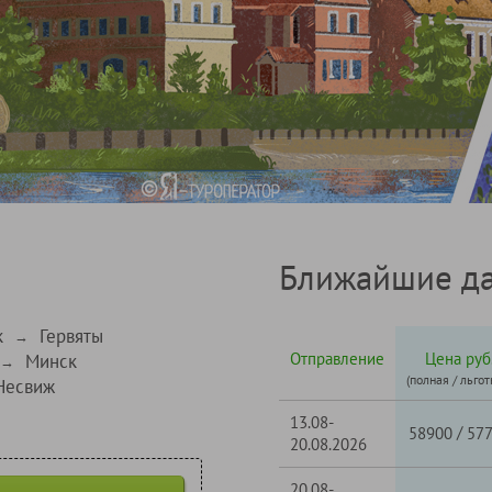
Ближайшие да
к
Гервяты
→
Отправление
Цена руб
Минск
→
(полная / льгот
Несвиж
13.08-
/
58900
57
20.08.2026
20.08-