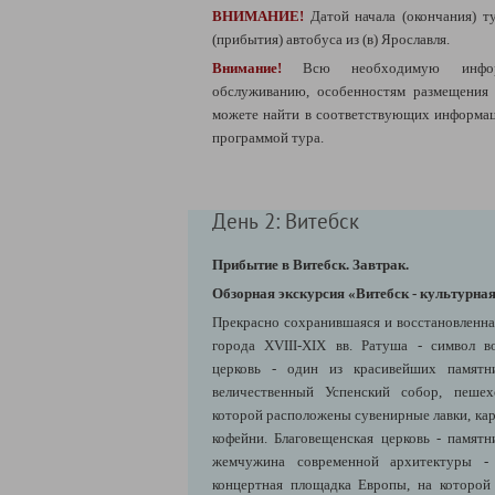
ВНИМАНИЕ!
Датой начала (окончания) т
(прибытия) автобуса из (в) Ярославля.
Внимание!
Всю необходимую инфо
обслуживанию, особенностям размещения
можете найти в соответствующих информац
программой тура.
День 2: Витебск
Прибытие в Витебск. Завтрак.
Обзорная экскурсия «Витебск - культурная
Прекрасно сохранившаяся и восстановленна
города XVIII-XIX вв. Ратуша - символ в
церковь - один из красивейших памятни
величественный Успенский собор, пешех
которой расположены сувенирные лавки, кар
кофейни. Благовещенская церковь - памятн
жемчужина современной архитектуры -
концертная площадка Европы, на которой