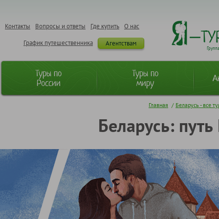
Контакты
Вопросы и ответы
Где купить
О нас
График путешественника
Агентствам
Групп
Туры по
Туры по
А
России
миру
Главная
/
Беларусь - все т
Беларусь: путь