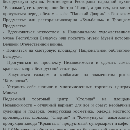
белорусскую кухню. Рекомендуем Рестораны народной кухн
"Васильки", сеть ресторанов-бистро "Лидо", а для тех, кто хоче
прогуляться перед обедом - кафе "Панский Дворик" в Раковско
Предместье или ресторан-пивоварня «Бульбашы» в Троицко
Предместье.
- Вдохновиться искусством в Национальном художественно
музее Республики Беларусь или посетить музей Музей истори
Великой Отечественной войны.
- Подняться на смотровую площадку Национальной библиотек
Беларуси.
- Прогуляться по проспекту Независимости и сделать самы
красивые кадры Белорусской столицы.
- Закупиться сальцом и колбасами на знаменитом рынк
"Комаровка".
- Устроить себе шопинг в многочисленных торговых центра
Минска.
Подземный торговый центр "Столица" на площад
Независимости - отличный вариант для всё и сразу: необычны
сувениры и подарки, белорусская косметика, одежда местног
производства, шоколад "Спартак" и "Коммунарка", алкогольна
продукция завода "Крышталь" продуктовый супермаркет и кафе
В ГУМе следует обратить внимание на белорусский трикотаж 