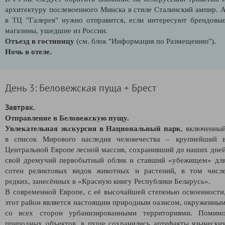
архитектуру послевоенного Минска в стиле Сталинский ампир. 
в ТЦ "Галерея" нужно отправится, если интересуют брендовы
магазины, ушедшие из России.
Отъезд в гостиницу
(см. блок "Информация по Размещению")
.
Ночь в отеле.
День 3: Беловежская пуща + Брест
Завтрак.
Отправление в Беловежскую пущу.
Увлекательная экскурсия в Национальный парк
, включенны
в список Мирового наследия человечества – крупнейший 
Центральной Европе лесной массив, сохранивший до наших дне
свой дремучий первобытный облик и ставший «убежищем» дл
сотен реликтовых видов животных и растений, в том числ
редких, занесённых в «Красную книгу Республики Беларусь».
В современной Европе, с её высочайшей степенью освоенности
этот район является настоящим природным оазисом, окруженны
со всех сторон урбанизированными территориями. Помим
природных объектов, в пуще сохранились артефакты язычески