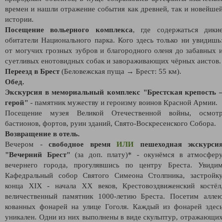
времен и нашли отражение события как древней, так и новейше
истории.
Посещение вольерного комплекса
, где содержаться дики
обитатели Национального парка. Кого здесь только ни увидишь
от могучих грозных зубров и благородного оленя до забавных 
суетливых енотовидных собак и завораживающих чёрных аистов.
Переезд в Брест
(Беловежская пуща → Брест: 55 км).
Обед.
Экскурсия в мемориальный комплекс "Брестская крепость 
герой"
- памятник мужеству и героизму воинов Красной Армии.
Посещение музея Великой Отечественной войны, осмот
бастионов, фортов, руин зданий, Свято-Воскресенского Собора.
Возвращение в отель.
Вечером -
свободное время
ИЛИ
пешеходная экскурси
"Вечерний Брест"
(за доп. плату)* - окунёмся в атмосфер
вечернего города, прогулявшись по центру Бреста. Увиди
Кафедральный собор Святого Симеона Столпника, застройк
конца XIX - начала XX веков, Крестовоздвиженский костёл
величественный памятник 1000-летию Бреста. Посетим алле
кованных фонарей на улице Гоголя. Каждый из фонарей здес
уникален. Одни из них выполнены в виде скульптур, отражающи