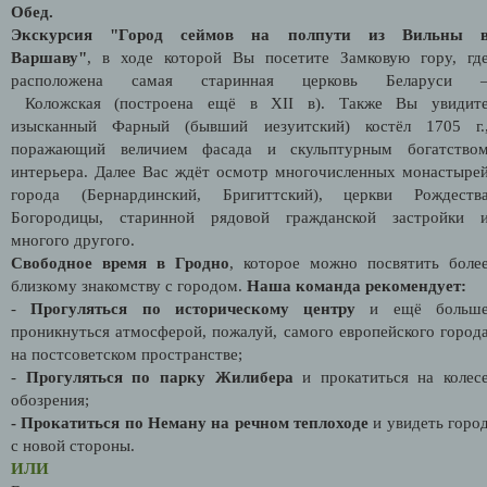
Обед.
Экскурсия "Город сеймов на полпути из Вильны 
Варшаву"
, в ходе которой Вы посетите Замковую гору, гд
расположена самая старинная церковь Беларуси 
Коложская (построена ещё в XII в). Также Вы увидит
изысканный Фарный (бывший иезуитский) костёл 1705 г.
поражающий величием фасада и скульптурным богатство
интерьера. Далее Вас ждёт осмотр многочисленных монастыре
города (Бернардинский, Бригиттский), церкви Рождеств
Богородицы, старинной рядовой гражданской застройки 
многого другого.
Свободное время в Гродно
, которое можно посвятить боле
близкому знакомству с городом.
Наша команда рекомендует:
-
Прогуляться по историческому центру
и ещё больш
проникнуться атмосферой, пожалуй, самого европейского город
на постсоветском пространстве;
-
Прогуляться по парку Жилибера
и прокатиться на колес
обозрения;
- Прокатиться по Неману на речном теплоходе
и увидеть горо
с новой стороны.
ИЛИ