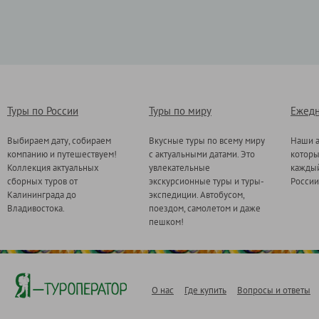
Туры по России
Туры по миру
Ежедн
Выбираем дату, собираем
Вкусные туры по всему миру
Наши а
компанию и путешествуем!
с актуальными датами. Это
котор
Коллекция актуальных
увлекательные
каждый
сборных туров от
экскурсионные туры и туры-
России
Калининграда до
экспедиции. Автобусом,
Владивостока.
поездом, самолетом и даже
пешком!
О нас
Где купить
Вопросы и ответы