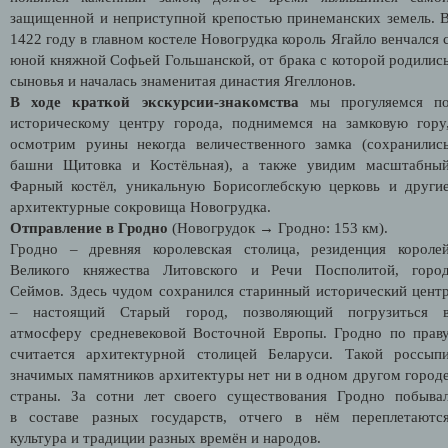
защищенной и неприступной крепостью принеманских земель. 
1422 году в главном костеле Новогрудка король Ягайло венчался 
юной княжной Софьей Гольшанской, от брака с которой родилис
сыновья и началась знаменитая династия Ягеллонов.
В ходе краткой экскурсии-знакомства
мы прогуляемся п
историческому центру города, поднимемся на замковую гору
осмотрим руины некогда величественного замка (сохранилис
башни Щитовка и Костёльная), а также увидим масштабны
Фарный костёл, уникальную Борисоглебскую церковь и други
архитектурные сокровища Новогрудка.
Отправление в Гродно
(Новогрудок → Гродно: 153 км).
Гродно – древняя королевская столица, резиденция короле
Великого княжества Литовского и Речи Посполитой, горо
Сеймов. Здесь чудом сохранился старинный исторический цент
– настоящий Старый город, позволяющий погрузиться 
атмосферу средневековой Восточной Европы. Гродно по прав
считается архитектурной столицей Беларуси. Такой россып
значимых памятников архитектуры нет ни в одном другом город
страны. За сотни лет своего существования Гродно побыва
в составе разных государств, отчего в нём переплетаютс
культура и традиции разных времён и народов.