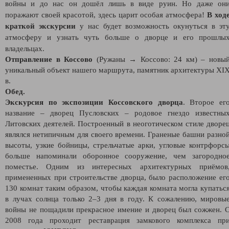
войны и до нас он дошёл лишь в виде руин. Но даже он
поражают своей красотой, здесь царит особая атмосфера!
В ход
краткой экскурсии
у нас будет возможность окунуться в эт
атмосферу и узнать чуть больше о дворце и его прошлы
владельцах.
Отправление в Коссово
(Ружаны → Коссово: 24 км) – новы
уникальный объект нашего маршрута, памятник архитектуры XI
в.
Обед.
Экскурсия по экспозиции Коссовского дворца
. Второе ег
название – дворец Пусловских – родовое гнездо известны
Литовских деятелей. Построенный в неоготическом стиле дворе
являлся нетипичным для своего времени. Граненые башни разно
высоты, узкие бойницы, стрельчатые арки, угловые контрфорс
больше напоминали оборонное сооружение, чем загородно
поместье. Одним из интересных архитектурных приёмов
примененных при строительстве дворца, было расположение ег
130 комнат таким образом, чтобы каждая комната могла купатьс
в лучах солнца только 2–3 дня в году. К сожалению, мировы
войны не пощадили прекрасное имение и дворец был сожжен. 
2008 года проходит реставрация замкового комплекса пр