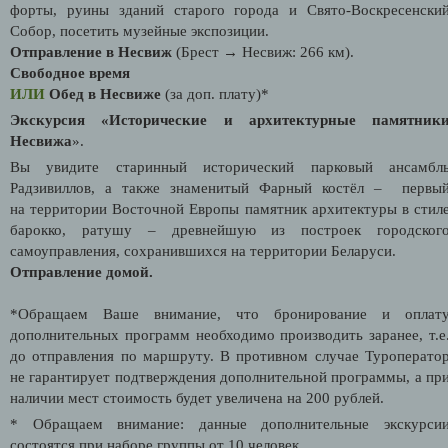
форты, руины зданий старого города и Свято-Воскресенски
Собор, посетить музейные экспозиции.
Отправление в Несвиж
(Брест → Несвиж: 266 км).
Свободное время
ИЛИ
Обед в Несвиже
(за доп. плату)*
Экскурсия «Исторические и архитектурные памятник
Несвижа
».
Вы увидите старинный исторический парковый ансамбл
Радзивиллов, а также знаменитый Фарный костёл – первы
на территории Восточной Европы памятник архитектуры в стил
барокко, ратушу – древнейшую из построек городског
самоуправления, сохранившихся на территории Беларуси.
Отправление домой.
*Обращаем Ваше внимание, что бронирование и оплат
дополнительных программ необходимо производить заранее, т.е
до отправления по маршруту. В противном случае Туроперато
не гарантирует подтверждения дополнительной программы, а пр
наличии мест стоимость будет увеличена на 200 рублей.
* Обращаем внимание: данные дополнительные экскурси
состоятся при наборе группы от 10 человек