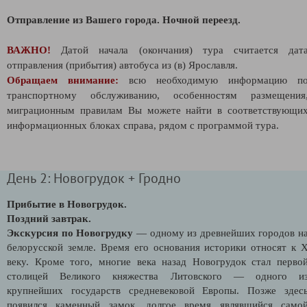
Отправление из Вашего города.
Ночной переезд.
ВАЖНО!
Датой начала (окончания) тура считается дат
отправления (прибытия) автобуса из (в) Ярославля.
Обращаем внимание:
всю необходимую информацию п
транспортному обслуживанию, особенностям размещения
миграционным правилам Вы можете найти в соответствующи
информационных блоках справа, рядом с программой тура.
День 2: Новогрудок + Гродно
Прибытие в Новогрудок.
Поздний завтрак.
Экскурсия по Новогрудку
— одному из древнейших городов н
белорусской земле. Время его основания историки относят к 
веку. Кроме того, многие века назад Новогрудок стал перво
столицей Великого княжества Литовского — одного и
крупнейших государств средневековой Европы. Позже здес
появился каменный замок, долгое время являвшийся само