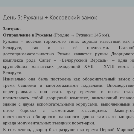
День 3: Ружаны + Коссовский замок
Завтрак.
Отправление в Ружаны
(Гродно → Ружаны: 145 км).
Ружаны - посёлок городского типа, хорошо известный как 
Беларуси, так и за её пределами. Главно
достопримечательностью Ружан являются руины Дворцовог
комплекса рода Сапег – «Белорусский Версаль» – одна и
крупнейших магнатских резиденций XVII – XVIII веков 
Беларуси.
Изначально она была построена как оборонительный замок 
тремя башнями и многоэтажными подвалами. Впоследстви
перестраивалась под стать духу времени и позже стал
представлять собой дворцовый комплекс, включающий главно
здание с двумя вспомогательными корпусами, выполненными 
стиле барокко с элементами классицизма. Замкнуто
пространство обширного парадного двора замыкала мощна
аркада монументальных въездных ворот-арки.
К сожалению, дворец был разрушен во время Первой Мирово