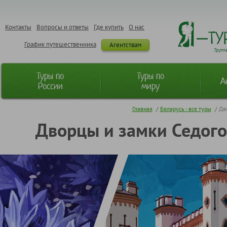
Контакты
Вопросы и ответы
Где купить
О нас
График путешественника
Агентствам
Групп
Туры по
Туры по
А
России
миру
Главная
/
Беларусь - все туры
/
Дв
Дворцы и замки Седого 