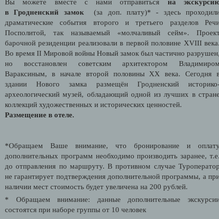
Вы можете вместе с нами отправиться
на экскурси
в
Гродненский замок
(за доп. плату)* - здесь проходил
драматические события второго и третьего разделов Реч
Посполитой, так называемый «молчаливый сейм». Проек
барочной резиденции реализовали в первой половине XVIII века
Во время II Мировой войны Новый замок был частично разрушен
но восстановлен советским архитектором Владимиро
Вараксиным, в начале второй половины XX века. Сегодня 
здании Нового замка размещён Гродненский историко
археологический музей, обладающий одной из лучших в стран
коллекций художественных и исторических ценностей.
Размещение в отеле.
*Обращаем Ваше внимание, что бронирование и оплат
дополнительных программ необходимо производить заранее, т.е
до отправления по маршруту. В противном случае Туроперато
не гарантирует подтверждения дополнительной программы, а пр
наличии мест стоимость будет увеличена на 200 рублей.
* Обращаем внимание: данные дополнительные экскурси
состоятся при наборе группы от 10 человек