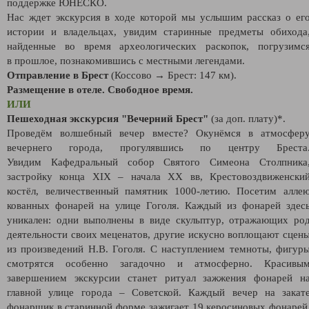
поддержке ЮНЕСКО.
Нас ждет экскурсия в ходе которой мы услышим рассказ о ег
истории и владельцах, увидим старинные предметы обихода
найденные во время археологических раскопок, погрузимс
в прошлое, познакомившись с местными легендами.
Отправление в Брест
(Коссово → Брест: 147 км).
Размещение в отеле. Свободное время.
ИЛИ
Пешеходная экскурсия "Вечерний Брест"
(за доп. плату)*.
Проведём волшебный вечер вместе? Окунёмся в атмосфер
вечернего города, прогулявшись по центру Бреста
Увидим Кафедральный собор Святого Симеона Столпника
застройку конца XIX – начала XX вв, Крестовоздвиженски
костёл, величественный памятник 1000-летию. Посетим алле
кованных фонарей на улице Гоголя. Каждый из фонарей здес
уникален: одни выполнены в виде скульптур, отражающих ро
деятельности своих меценатов, другие искусно воплощают сцен
из произведений Н.В. Гоголя. С наступлением темноты, фигур
смотрятся особенно загадочно и атмосферно. Красивы
завершением экскурсии станет ритуал зажжения фонарей н
главной улице города – Советской. Каждый вечер на закат
фонарщик в старинной форме зажигает 19 керосиновых фонарей