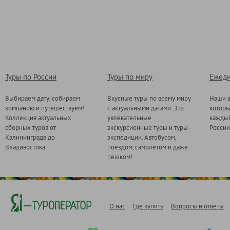
Туры по России
Туры по миру
Ежедн
Выбираем дату, собираем
Вкусные туры по всему миру
Наши а
компанию и путешествуем!
с актуальными датами. Это
котор
Коллекция актуальных
увлекательные
каждый
сборных туров от
экскурсионные туры и туры-
России
Калининграда до
экспедиции. Автобусом,
Владивостока.
поездом, самолетом и даже
пешком!
О нас
Где купить
Вопросы и ответы