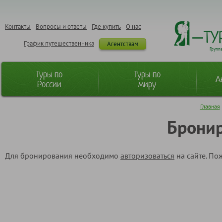
Контакты
Вопросы и ответы
Где купить
О нас
График путешественника
Агентствам
Групп
Туры по
Туры по
А
России
миру
Главная
Бронир
Для бронирования необходимо
авторизоваться
на сайте. По