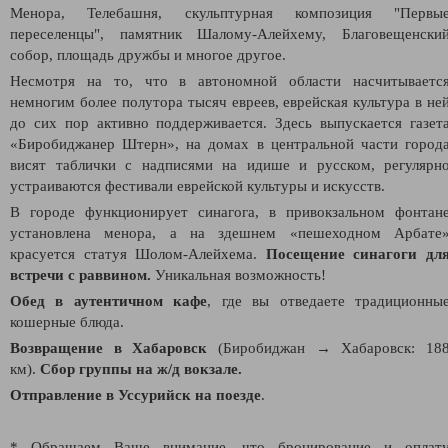
Менора, Телебашня, скульптурная композиция "Первы
переселенцы", памятник Шалому-Алейхему, Благовещенски
собор, площадь дружбы и многое другое.
Несмотря на то, что в автономной области насчитываетс
немногим более полутора тысяч евреев, еврейская культура в не
до сих пор активно поддерживается. Здесь выпускается газет
«Биробиджанер Штерн», на домах в центральной части город
висят таблички с надписями на идише и русском, регулярн
устраиваются фестивали еврейской культуры и искусств.
В городе функционирует синагога, в привокзальном фонтан
установлена менора, а на здешнем «пешеходном Арбате
красуется статуя Шолом-Алейхема.
Посещение синагоги дл
встречи с раввином.
Уникальная возможность!
Обед в аутентичном кафе
, где вы отведаете традиционны
кошерные блюда.
Возвращение в Хабаровск
(Биробиджан
→
Хабаровск: 18
км).
Сбор группы на ж/д вокзале.
Отправление в Уссурийск на
поезде
.
* Обращаем Ваше внимание, что бронирование и оплат