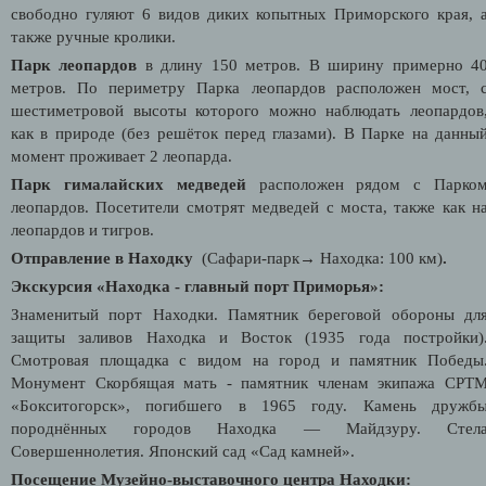
свободно гуляют 6 видов диких копытных Приморского края, 
также ручные кролики.
Парк леопардов
в длину 150 метров. В ширину примерно 4
метров. По периметру Парка леопардов расположен мост, 
шестиметровой высоты которого можно наблюдать леопардов
как в природе (без решёток перед глазами). В Парке на данны
момент проживает 2 леопарда.
Парк гималайских медведей
расположен рядом с Парко
леопардов. Посетители смотрят медведей с моста, также как н
леопардов и тигров.
Отправление в Находку
(
Сафари-парк
→
Находка
: 100 км)
.
Экскурсия «Находка - главный порт Приморья»:
Знаменитый порт Находки. Памятник береговой обороны дл
защиты заливов Находка и Восток (1935 года постройки)
Смотровая площадка с видом на город и памятник Победы
Монумент Скорбящая мать - памятник членам экипажа СРТ
«Бокситогорск», погибшего в 1965 году. Камень дружб
породнённых городов Находка — Майдзуру. Стел
Совершеннолетия. Японский сад «Сад камней».
Посещение Музейно-выставочного центра Находки: