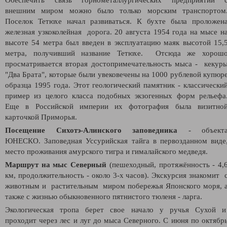
внешним миром можно было только морским транспортом
Поселок Тетюхе начал развиваться. К бухте была проложен
железная узкоколейная дорога. 20 августа 1954 года на мысе н
высоте 54 метра был введен в эксплуатацию маяк высотой 15,
метра, получивший название Тетюхе. Отсюда же хорош
просматривается вторая достопримечательность мыса - кекур
"Два Брата", которые были увековечены на 1000 рублевой купюр
образца 1995 года. Этот геологический памятник - классически
пример из целого класса подобных экзогенных форм рельефа
Еще в Российской империи их фотография была визитно
карточкой Приморья.
Посещение Сихотэ-Алинского заповедника
- объект
ЮНЕСКО. Заповедная Уссурийская тайга в первозданном виде
место проживания амурского тигра и гималайского медведя.
Маршрут на мыс Северный
(пешеходный, протяжённость - 4,
км, продолжительность - около 3-х часов). Экскурсия знакомит 
животным и растительным миром побережья Японского моря, 
также с жизнью обыкновенного пятнистого тюленя - ларга.
Экологическая тропа берет свое начало у ручья Сухой 
проходит через лес и луг до мыса Северного. С июня по октябр