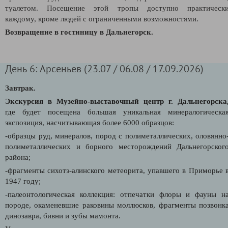
туалетом. Посещение этой тропы доступно практическ
каждому, кроме людей с ограниченными возможностями.
Возвращение в гостиницу в Дальнегорск.
День 6: Арсеньев (23.07 / 06.08 / 17.09.2026)
Завтрак.
Экскурсия в Музейно-выставочный центр г. Дальнегорска
где
будет посещена большая уникальная минералогическа
экспозиция, насчитывающая более 6000 образцов:
-образцы руд, минералов, пород с полиметаллических, оловянно
полиметаллических и борного месторождений Дальнегорског
района;
-ф
рагменты сихотэ-алинского метеорита, упавшего в Приморье 
1947 году;
-палеонтологическая коллекция: отпечатки флоры и фауны н
породе, окаменевшие раковины моллюсков, фрагменты позвонк
динозавра, бивни и зубы мамонта.