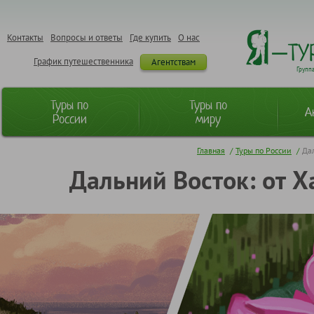
Контакты
Вопросы и ответы
Где купить
О нас
График путешественника
Агентствам
Групп
Туры по
Туры по
А
России
миру
Главная
/
Туры по России
/
Дал
Дальний Восток: от Х