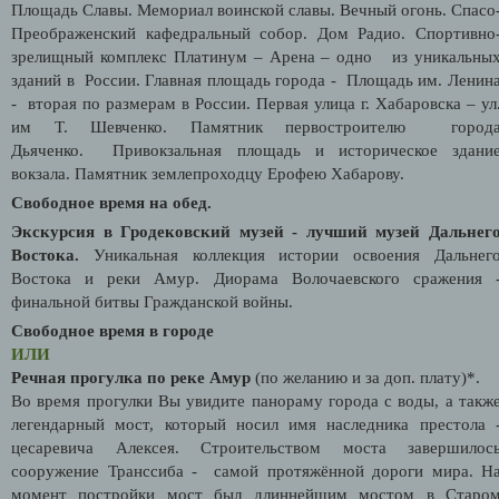
Площадь Славы. Мемориал воинской славы. Вечный огонь. Спасо
Преображенский кафедральный собор. Дом Радио. Спортивно
зрелищный комплекс Платинум – Арена – одно из уникальны
зданий в России. Главная площадь города - Площадь им. Ленин
- вторая по размерам в России. Первая улица г. Хабаровска – ул
им Т. Шевченко. Памятник первостроителю город
Дьяченко. Привокзальная площадь и историческое здани
вокзала. Памятник землепроходцу Ерофею Хабарову.
Свободное время на обед.
Экскурсия в Гродековский музей - лучший музей Дальнег
Востока.
Уникальная коллекция истории освоения Дальнег
Востока и реки Амур. Диорама Волочаевского сражения 
финальной битвы Гражданской войны.
Свободное время в городе
ИЛИ
Речная прогулка по реке Амур
(по желанию и за доп. плату)*.
Во время прогулки Вы увидите панораму города с воды, а такж
легендарный мост, который носил имя наследника престола 
цесаревича Алексея. Строительством моста завершилос
сооружение Транссиба - самой протяжённой дороги мира. Н
момент постройки мост был длиннейшим мостом в Старо