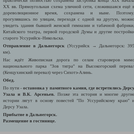
практически полностью сохранена застройка конца XIX начал
XX вв. Прямоугольная схема уличной сети, сложившаяся ещё 
дореволюционное время, сохранена и ныне. Поэтому
прогулявшись по улицам, переходя с одной на другую, можн
увидеть здания бывшей женской гимназии и табачной фабрики
Китайского театра, первой городской Думы и другие постройк
старого Уссурийск–Никольска.
Отправление в Дальнегорск
(Уссурийск → Дальнегорск: 39
км).
Нас ждёт Живописная дорога по селам староверов мим
национального парка "Зов тигра" на Высокогорский перева
(Кенцухинский перевал) через Сихотэ-Алинь.
Обед.
По пути -
остановка у памятного камня, где встретились Дерс
Узала и В.К. Арсеньев.
Позже эта история и многие други
истории лягут в основу повестей "По Уссурийскому краю" 
Дерсу Узала.
Прибытие в Дальнегорск.
Размещение в гостинице.