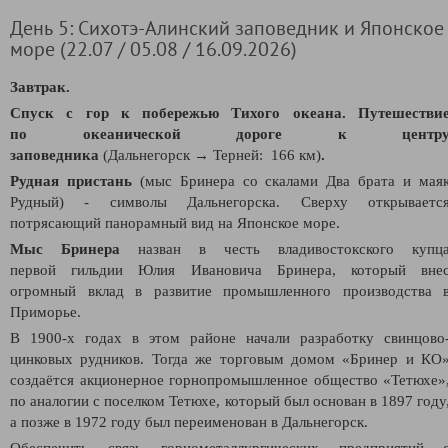
День 5: Сихотэ-Алинский заповедник и Японское
море (22.07 / 05.08 / 16.09.2026)
Завтрак.
Спуск с гор к побережью Тихого океана. Путешестви
по океанической дороге к центр
заповедника
(Дальнегорск → Терней: 166 км)
.
Рудная пристань
(мыс Бринера со скалами Два брата и мая
Рудный) - символы Дальнегорска. Сверху открываетс
потрясающий панорамный вид на Японское море.
Мыс Бринера
назван в честь владивостокского купц
первой гильдии Юлия Ивановича Бринера, который вне
огромный вклад в развитие промышленного производства 
Приморье.
В 1900-х годах в этом районе начали разработку свинцово
цинковых рудников. Тогда же торговым домом «Бринер и КО
создаётся акционерное горнопромышленное общество «Тетюхе»
по аналогии с поселком Тетюхе, который был основан в 1897 году
а позже в 1972 году был переименован в Дальнегорск.
Обеспечить связь горнометаллургических предприятий 