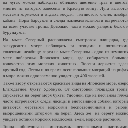
на лугах можно наблюдать обильное цветение трав и цветов
многие из которых занесены в Красную книгу. Луга являютс
местами кормежки и отдыха косули, пятнистого оленя, изюбря
кабана. Норы барсуков и следы жизнедеятельности встречаютс
на всем участке тропы. Довольно часто можно увидеть белок 
бурундуков.
На мысе Северный расположена смотровая площадка, гд
экскурсанты могут наблюдать за птицами и пятнистым
тюленями: лежбище ларги на мысе Северном - одно из немноги
мест побережья Японского моря, где собирается большо
количество этих морских животных. Тюлени держатся здес
круглый год. Летом и во время осенне-зимних миграций на рифа
в море можно одновременно увидеть до 400 тюленей.
Также взору открываются красивые виды на Японское море, озер
Благодатное, бухту Удобную. От смотровой площадки троп
спускается на берег моря бухты Удобной, где на песчаном пляж
часто встречаются следы лисицы и енотовидной собаки, которы
питаются мертвыми морскими беспозвоночными и рыбой
выброшенными штормом на берег. Здесь же на берегу можн
увидеть останки морских моллюсков, ежей, морские растения.
Тропа оборудована мостиками, деревянными настилами