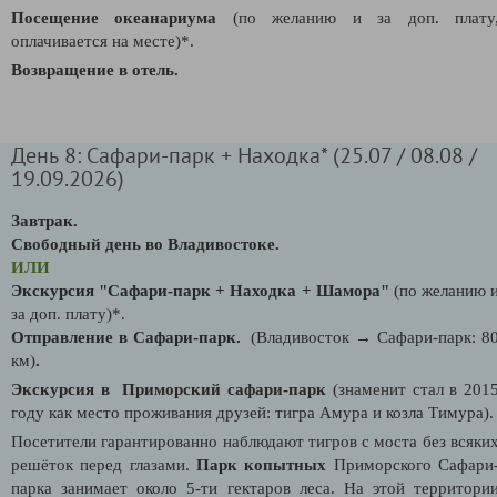
Посещение океанариума
(по желанию и за доп. плату
оплачивается на месте)*.
Возвращение в отель.
День 8: Сафари-парк + Находка* (25.07 / 08.08 /
19.09.2026)
Завтрак.
Свободный день во Владивостоке.
ИЛИ
Экскурсия "
Сафари-парк + Находка + Шамора"
(по желанию 
за доп. плату)*.
Отправление в Сафари-парк.
(Владивосток
→
Сафари-парк: 8
км)
.
Экскурсия в Приморский сафари-парк
(знаменит стал в 201
году как место проживания друзей: тигра Амура и козла Тимура).
Посетители гарантированно наблюдают тигров с моста без всяки
решёток перед глазами.
Парк копытных
Приморского Сафари
парка занимает около 5-ти гектаров леса. На этой территори