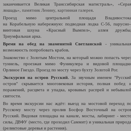
заканчивается Великая Транссибирская магистраль»,
«
Сера
лошадь
», памятник Ленину, картинная галерея
.
Проезд мимо центральной площади Владивосток
на Корабельную набережную: подводная лодка С-56, парусно
винтовая шхуна «Красный Вымпел», аллея дружбы
Триумфальная арка.
Время на обед на знаменитой Светланской
- уникальна
возможность попробовать крабов
.
Знакомство с Золотым Мостом, на который можно попасть чере
туннель, проезжая мимо Фуникулера и видовой площадк
Орлиное Гнездо. Проезд по мосту через бухту Золотой Рог.
Экскурсия на остров Русский.
За звучным именем "Русски
остров" скрывается многовековая история, полная побед 
поражений, расцвета и упадка, кровавых распрей и небывало
святости.
Во время экскурсии нас ждёт: выезд на мостовой переход п
Русскому мосту через пролив Босфор Восточный на остро
Русский. Видовая площадка на канале, мосты, лабиринт - мест
силы, ДВФУ (место, где проходил Саммит) и уникальная природ
(реликтовые деревья и растения).