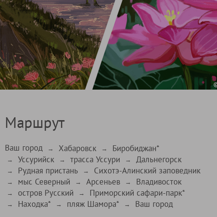
Маршрут
Ваш город
Хабаровск
Биробиджан*
→
→
Уссурийск
трасса Уссури
Дальнегорск
→
→
→
Рудная пристань
Сихотэ-Алинский заповедник
→
→
мыс Северный
Арсеньев
Владивосток
→
→
→
остров Русский
Приморский сафари-парк*
→
→
Находка*
пляж Шамора*
Ваш город
→
→
→