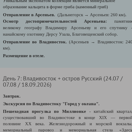
Уникальным экспонатом коллекции является минеральное
образование кальцита в форме гриба (каменный гриб)
Отправление в Арсеньев.
(Дальнегорск
→
Арсеньев: 260 км)
.
Осмотр достопримечательностей Арсеньева:
памятни
великому географу Владимиру Арсеньеву и его спутнику 
нанайскому охотнику Дерсу Узала, Благовещенский собор.
Отправление во Владивосток.
(Арсеньев
→
Владивосток: 24
км)
.
Размещение в отеле.
День 7: Владивосток + остров Русский (24.07 /
07.08 / 18.09.2026)
Завтрак.
Экскурсия по Владивостоку "Город у океана".
Пешеходная прогулка по Миллионке
-
китайский квартал
существовавший во
Владивостоке
в конце XIX — перво
половине XX века. Ж
елезнодорожный и морской вокзалы
мемориальный паровоз и мемориальная стела «Здес