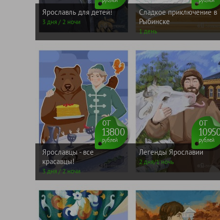
Ярославль для детей!
Сладкое приключение в
Рыбинске
3 дня / 2 ночи
1 день
от
от
13800
1095
рублей
рублей
Ярославцы - все
Легенды Ярославии
красавцы!
2 дня/1 ночь
3 дня / 2 ночи