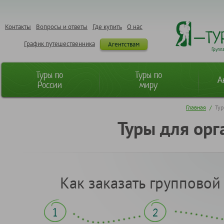
Контакты
Вопросы и ответы
Где купить
О нас
График путешественника
Агентствам
Групп
Туры по
Туры по
А
России
миру
Главная
/
Тур
Туры для орг
Как заказать групповой
1
2