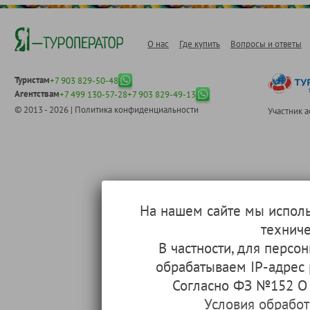
О нас
Где купить
Вопросы и ответы
Туристам
+7 903 829-50-48
Агентствам
+7 499 130-57-28
+7 903 829-49-13
© 2013 - 2026 |
Политика конфиденциальности
Участник 
На нашем сайте мы испол
техниче
В частности, для перс
обрабатываем IP-адрес
Согласно ФЗ №152 О 
Условия обрабо