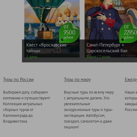
от
от
9500
2295
рублей
рублей
Квест «Ярославские
Санкт-Петербург +
тайны»
Царскосельский бал
1 день
3 дня / 2 ночи
Туры по России
Туры по миру
Ежедн
Выбираем дату, собираем
Вкусные туры по всему миру
Наши а
компанию и путешествуем!
с актуальными датами. Это
котор
Коллекция актуальных
увлекательные
каждый
сборных туров от
экскурсионные туры и туры-
России
Калининграда до
экспедиции. Автобусом,
Владивостока.
поездом, самолетом и даже
пешком!