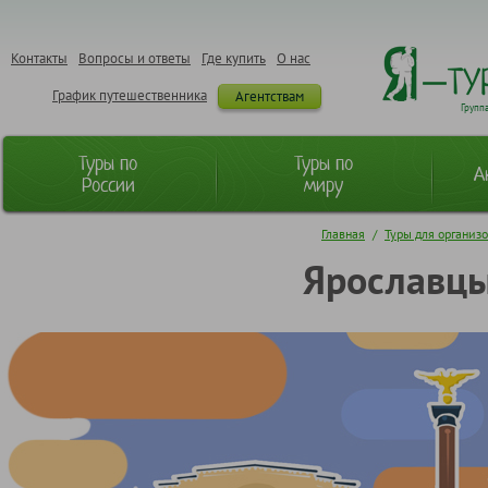
Контакты
Вопросы и ответы
Где купить
О нас
График путешественника
Агентствам
Групп
Туры по
Туры по
А
России
миру
Главная
/
Туры для организ
Ярославцы 