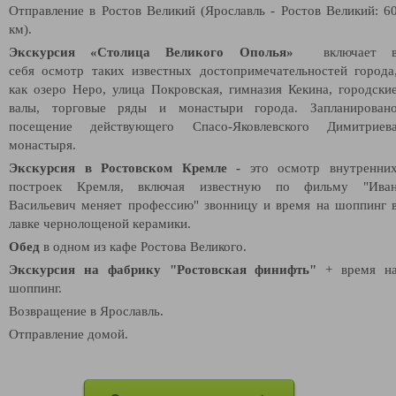
Отправление в Ростов Великий (Ярославль - Ростов Великий: 6
км).
Экскурсия «Столица Великого Ополья»
включает 
себя
осмотр таких известных достопримечательностей города
как озеро Неро, улица Покровская, гимназия Кекина, городски
валы, торговые ряды и монастыри города. Запланирован
посещение действующего Спасо-­Яковлевского Димитриев
монастыря.
Экскурсия в Ростовском Кремле -
это осмотр внутренни
построек Кремля, включая известную по фильму "Ива
Васильевич меняет профессию" звонницу и время на шоппинг 
лавке чернолощеной керамики.
Обед
в одном из кафе Ростова Великого.
Экскурсия на фабрику "Ростовская финифть"
+ время н
шоппинг.
Возвращение в Ярославль.
Отправление домой.