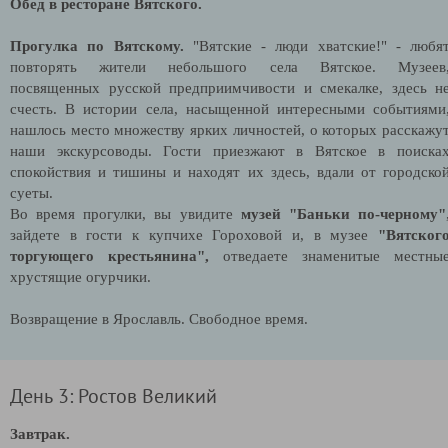
Обед в ресторане Вятского.
Прогулка по Вятскому.
"Вятские - люди хватские!" - любя
повторять жители небольшого села Вятское. Музеев
посвященных русской предприимчивости и смекалке, здесь н
счесть. В истории села, насыщенной интересными событиями
нашлось место множеству ярких личностей, о которых расскажу
наши экскурсоводы. Гости приезжают в Вятское в поиска
спокойствия и тишины и находят их здесь, вдали от городско
суеты.
Во время прогулки, вы увидите
музей "Баньки по-черному"
зайдете в гости к купчихе Гороховой и, в музее
"Вятског
торгующего крестьянина",
отведаете знаменитые местны
хрустящие огурчики.
Возвращение в Ярославль. Свободное время.
День 3: Ростов Великий
Завтрак.