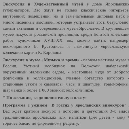
Экскурсия в Художественный музей
в доме Ярославски
губернаторов. Вас ждут не только классические интерьер
внутренних помещений, но и замечательный липовый парк 
многочисленные выставки, которые устраивает этот, безусловно
самый активный и современный музей Ярославля. В крупнейше
музее искусств российской провинции, среди богатой коллекци
работ художников XVIII-XX вв., можно найти, например
неожиданного Б. Кустодиева и знаменитую «ярославскую
коллекцию картин К. Коровина.
Экскурсия в музее «Музыка и время» -
первом частном музее 
России. Уютный особнячок на Волжской набережной
окруженный маленьким садом, - настоящее чудо от доброг
фокусника и коллекционера, главное богатство которого 
старинные утюги и самовары, часы и шкатулки, граммофоны
шарманки и более 1 000 звонких колокольчиков.
* По желанию, за дополнительную плату:
Программа с ужином "В гостях у ярославских винокуров" 
Вас ждет краткий экскурс в историю и дегустация 3-х видо
традиционных ярославских алк. напитков (для детей - сок) 
горячее блюдо по фирменному рецепту.