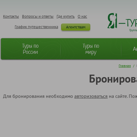
Контакты
Вопросы и ответы
Где купить
О нас
График путешественника
Агентствам
Групп
Туры по
Туры по
А
России
миру
Главная
/
Брониров
Для бронирования необходимо
авторизоваться
на сайте. По