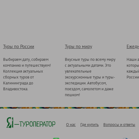
Туры по России
Туры по миру
Ежедн
Выбираем дату, собираем
Вкусные туры по всему миру
Наши а
компанию и путешествуем!
с актуальными датами. Это
котор
Коллекция актуальных
увлекательные
каждый
сборных туров от
экскурсионные туры и туры-
России
Калининграда до
экспедиции. Автобусом,
Владивостока.
поездом, самолетом и даже
пешком!
О нас
Где купить
Вопросы и ответы