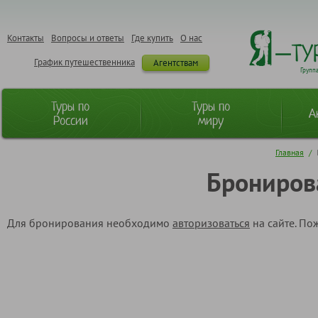
Контакты
Вопросы и ответы
Где купить
О нас
График путешественника
Агентствам
Групп
Туры по
Туры по
А
России
миру
Главная
/
Брониров
Для бронирования необходимо
авторизоваться
на сайте. По