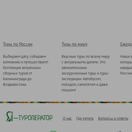
Туры по России
Туры по миру
Ежедн
Выбираем дату, собираем
Вкусные туры по всему миру
Наши а
компанию и путешествуем!
с актуальными датами. Это
котор
Коллекция актуальных
увлекательные
каждый
сборных туров от
экскурсионные туры и туры-
России
Калининграда до
экспедиции. Автобусом,
Владивостока.
поездом, самолетом и даже
пешком!
О нас
Где купить
Вопросы и ответы