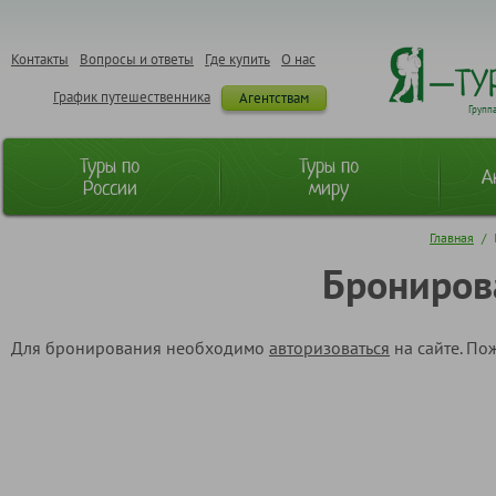
Контакты
Вопросы и ответы
Где купить
О нас
График путешественника
Агентствам
Групп
Туры по
Туры по
А
России
миру
Главная
/
Брониров
Для бронирования необходимо
авторизоваться
на сайте. По