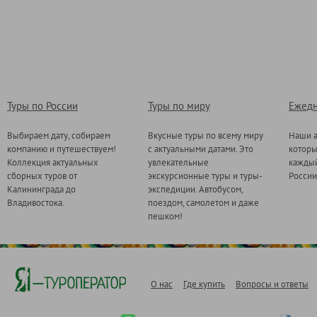
Туры по России
Туры по миру
Ежедн
Выбираем дату, собираем
Вкусные туры по всему миру
Наши а
компанию и путешествуем!
с актуальными датами. Это
котор
Коллекция актуальных
увлекательные
каждый
сборных туров от
экскурсионные туры и туры-
России
Калининграда до
экспедиции. Автобусом,
Владивостока.
поездом, самолетом и даже
пешком!
О нас
Где купить
Вопросы и ответы