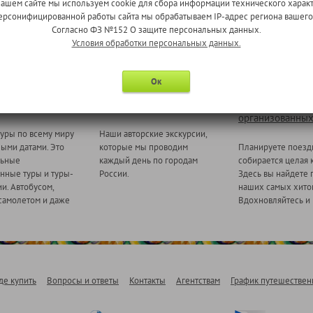
нашем сайте мы используем cookie для сбора информации технического характ
 персонифицированной работы сайта мы обрабатываем IP-адрес региона вашег
Согласно ФЗ №152 О защите персональных данных.
Условия обработки персональных данных.
Ок
 миру
Ежедневные экскурсии
Туры для
организованных
уры по всему миру
Наши авторские экскурсии,
ными датами. Это
которые мы проводим
Планируете поезд
льные
каждый день по городам
собирается целая 
нные туры и туры-
России.
Здесь вы найдете 
и. Автобусом,
наших самых хитов
самолетом и даже
Вдохновляйтесь и 
де купить
Вопросы и ответы
Контакты
Агентствам
График путешествен