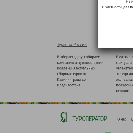
На 
В частности, для
Туры по России
Туры по
Выбираем дату, собираем
Вкусные т
компанию и путешествуем!
с актуаль
Коллекция актуальных
увлекате
сборных туров от
экскурсио
Калининграда до
экспедици
Владивостока.
поездом, 
пешком!
О нас
Г