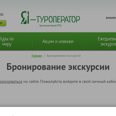
нас
Агентс
ам
Группа компаний ЯТО
Туры по
Ежеднев
Акции и новинки
миру
экскурс
Главная
/
Бронирование экскурсий
Бронирование экскурсии
торизоваться
на сайте. Пожалуйста войдите в свой личный каб