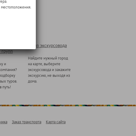
ера.
о местоположения.
Заказ экскурсовода
 групп
Найдите нужный город
ку и
на карте, выберите
компания?
экскурсовода и закажите
подборку
экскурсию, не выходя из
ых туров.
дома.
в путь!
ника
Заказ транспорта
Карта сайта