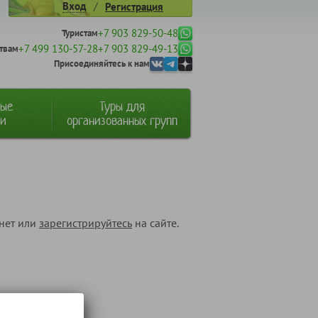
/
Вход
Регистрация
+7 903 829-50-48
Туристам
+7 499 130-57-28
+7 903 829-49-13
твам
Присоединяйтесь к нам
ные
Туры для
ии
организованных групп
инет или
зарегистрируйтесь
на сайте.