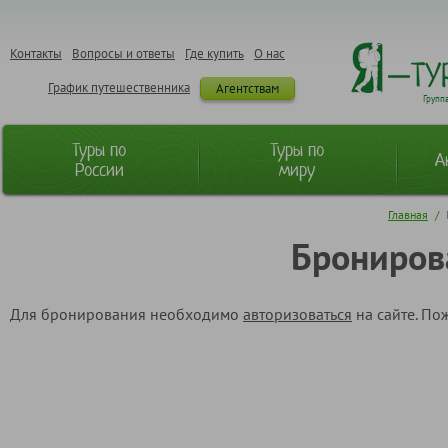
Контакты
Вопросы и ответы
Где купить
О нас
График путешественника
Агентствам
Групп
Туры по
Туры по
А
России
миру
Главная
/
Брониров
Для бронирования необходимо
авторизоваться
на сайте. По