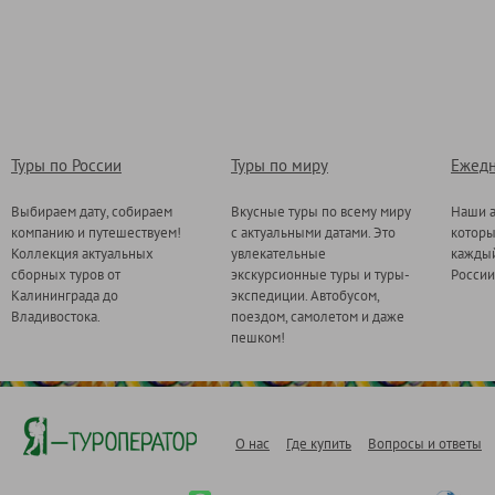
Туры по России
Туры по миру
Ежедн
Выбираем дату, собираем
Вкусные туры по всему миру
Наши а
компанию и путешествуем!
с актуальными датами. Это
котор
Коллекция актуальных
увлекательные
каждый
сборных туров от
экскурсионные туры и туры-
России
Калининграда до
экспедиции. Автобусом,
Владивостока.
поездом, самолетом и даже
пешком!
О нас
Где купить
Вопросы и ответы