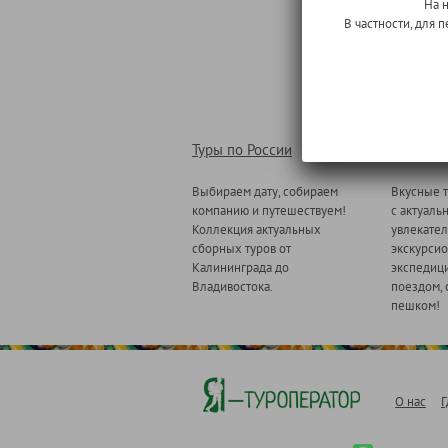
На 
В частности, для
Туры по России
Туры по
Выбираем дату, собираем
Вкусные т
компанию и путешествуем!
с актуаль
Коллекция актуальных
увлекате
сборных туров от
экскурсио
Калининграда до
экспедици
Владивостока.
поездом, 
пешком!
О нас
Г