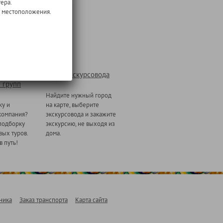
ера.
о местоположения.
Заказ экскурсовода
 групп
Найдите нужный город
ку и
на карте, выберите
компания?
экскурсовода и закажите
подборку
экскурсию, не выходя из
ых туров.
дома.
в путь!
ника
Заказ транспорта
Карта сайта