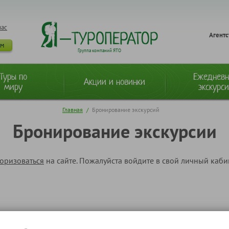
нас
Агентс
ам
Группа компаний ЯТО
Туры по
Ежеднев
Акции и новинки
миру
экскурс
Главная
/
Бронирование экскурсий
Бронирование экскурсии
торизоваться
на сайте. Пожалуйста войдите в свой личный каб