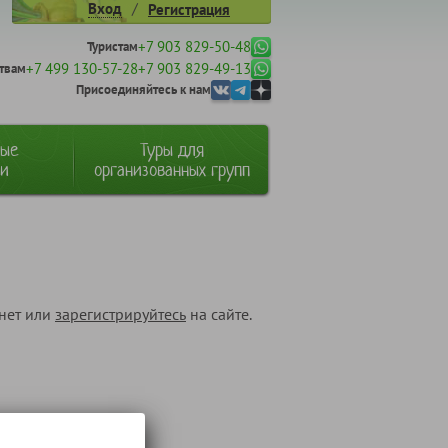
/
Вход
Регистрация
+7 903 829-50-48
Туристам
+7 499 130-57-28
+7 903 829-49-13
твам
Присоединяйтесь к нам
ные
Туры для
ии
организованных групп
инет или
зарегистрируйтесь
на сайте.