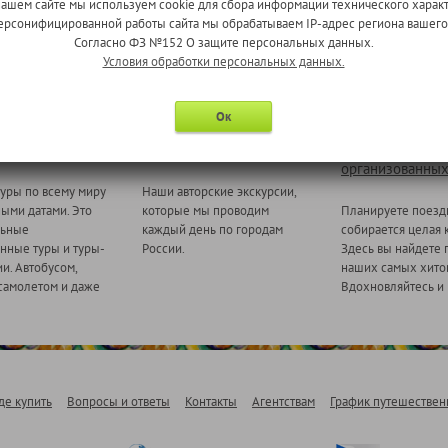
нашем сайте мы используем cookie для сбора информации технического характ
 персонифицированной работы сайта мы обрабатываем IP-адрес региона вашег
Согласно ФЗ №152 О защите персональных данных.
Условия обработки персональных данных.
Ок
 миру
Ежедневные экскурсии
Туры для
организованных
уры по всему миру
Наши авторские экскурсии,
ными датами. Это
которые мы проводим
Планируете поезд
льные
каждый день по городам
собирается целая 
нные туры и туры-
России.
Здесь вы найдете 
и. Автобусом,
наших самых хитов
самолетом и даже
Вдохновляйтесь и 
де купить
Вопросы и ответы
Контакты
Агентствам
График путешествен